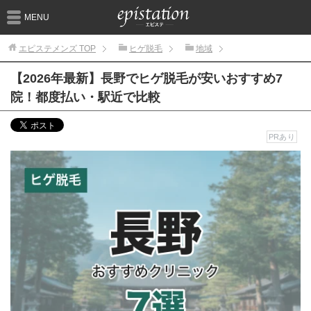
MENU
エピステメンズ
TOP
ヒゲ脱毛
地域
【2026年最新】長野でヒゲ脱毛が安いおすすめ7
院！都度払い・駅近で比較
PRあり