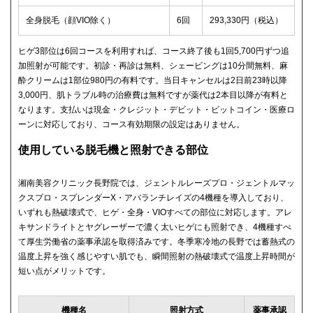
全身脱毛（顔VIO除く）
6回
293,330円（税込）
ヒゲ3部位は6回コースを利用すれば、コース終了後も1回5,700円ずつ追
加照射が可能です。初診・再診は無料、シェービングは10分間無料、麻
酔クリームは1部位980円の有料です。当日キャンセルは2日前23時以降
3,000円、肌トラブル時の治療費は無料ですが薬代は2本目以降が有料と
なります。支払いは現金・クレジット・デビット・ビットコイン・医療ロ
ーンに対応しており、コース有効期限の設定はありません。
使用している脱毛機と照射できる部位
湘南美容クリニック長野院では、ジェントルレーズプロ・ジェントルマッ
クスプロ・スプレンダーX・アバランチレイズの4機種を導入しており、
いずれも熱破壊式で、ヒゲ・全身・VIOすべての部位に対応します。アレ
キサンドライトとヤグレーザーで濃く太いヒゲにも照射でき、4機種すべ
て厚生労働省の薬事承認を取得済みです。冬季寒冷地の長野では蓄熱式の
温度上昇を強く感じやすい肌でも、瞬間照射の熱破壊式で温度上昇時間が
短い点がメリットです。
機種名
照射方式
薬事承認