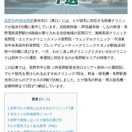
長野市
の
JR長野駅
善光寺口（東口）には、ヒゲ脱毛に対応する医療クリニッ
クが徒歩2分圏に集中しています。北陸新幹線・JR信越本線・しなの鉄道・長
野電鉄長野駅の4路線が乗り入れる北信地域の玄関口で、湘南美容クリニック
長野院・エミナルクリニックメンズ長野院・ウェンデルクリニック・TCB東
京中央美容外科長野院・プレシアビューティークリニックナガノが駅徒歩30
秒〜3分圏に並びます。一方、わかこ皮ふ科クリニックとさかいざわクリニッ
クは郊外でバス通院・車通院に対応するのが長野駅エリアの特徴です。
この記事では、長野市中心部（JR長野駅善光寺口エリア＋郊外バス通院院）
でヒゲ脱毛を受けられるおすすめクリニック7院を、料金・脱毛機・長野駅善
光寺口からのアクセスの3軸で比較しました。ヒゲ脱毛の料金・導入脱毛機・
診療時間まで1院ずつ解説しています。
目次
[
閉じる
]
1.長野でヒゲ脱毛におすすめのクリニック7選
2.当サイトの評価基準について
3.長野で後悔しないヒゲ脱毛の選び方
4.ヒゲ脱毛でよくある質問（FAQ）
5.まとめ｜長野でヒゲ脱毛をするならこの2院