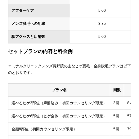
アフターケア
5.00
メンズ脱毛への配慮
3.75
駅アクセスと店舗数
5.00
セットプランの内容と料金例
エミナルクリニックメンズ長野院の主なヒゲ脱毛・全身脱毛プランは以下
のとおりです。
プラン名
回数
選べるヒゲ3部位（麻酔込み・初回カウンセリング限定）
3回
8,40
選べるヒゲ6部位（ヒゲ全体・初回カウンセリング限定）
5回
57,2
全顔8部位（初回カウンセリング限定）
5回
79,2