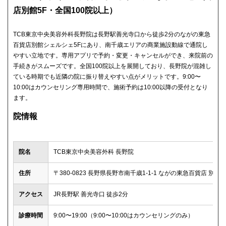
店別館5F・全国100院以上）
TCB東京中央美容外科長野院は長野駅善光寺口から徒歩2分のながの東急
百貨店別館シェルシェ5Fにあり、南千歳エリアの商業施設動線で通院し
やすい立地です。専用アプリで予約・変更・キャンセルができ、来院前の
手続きがスムーズです。全国100院以上を展開しており、長野院が混雑し
ている時期でも近隣の院に振り替えやすい点がメリットです。9:00〜
10:00はカウンセリング専用時間で、施術予約は10:00以降の受付となり
ます。
院情報
院名
TCB東京中央美容外科 長野院
住所
〒380-0823 長野県長野市南千歳1-1-1 ながの東急百貨店 別館
アクセス
JR長野駅 善光寺口 徒歩2分
診療時間
9:00〜19:00（9:00〜10:00はカウンセリングのみ）