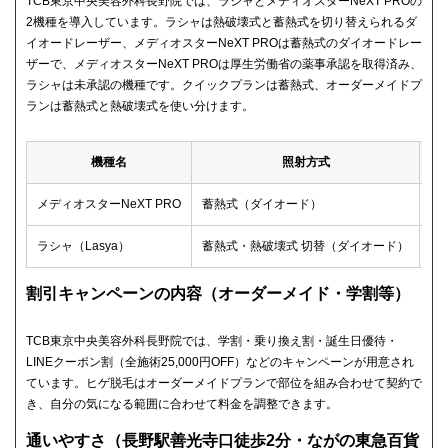
TCB東京中央美容外科長野院では、ラシャとメディオスターNeXT PROの
2機種を導入しています。ラシャは熱破壊式と蓄熱式を切り替えられるダ
イオードレーザー、メディオスターNeXT PROは蓄熱式のダイオードレー
ザーで、メディオスターNeXT PROは厚生労働省の薬事承認を取得済み、
ラシャは未承認の機種です。クイックプランは蓄熱式、オーダーメイドプ
ランは蓄熱式と熱破壊式を使い分けます。
機種名
照射方式
薬
メディオスターNeXT PRO
蓄熱式（ダイオード）
承
ラシャ（Lasya）
蓄熱式・熱破壊式 切替（ダイオード）
未
割引キャンペーンの内容（オーダーメイド・学割等）
TCB東京中央美容外科長野院では、学割・乗り換え割・誕生日優待・
LINEクーポン割（全施術25,000円OFF）などのキャンペーンが用意され
ています。ヒゲ脱毛はオーダーメイドプランで部位を組み合わせて契約で
き、自分の気になる範囲に合わせて料金を調整できます。
通いやすさ（長野駅善光寺口徒歩2分・ながの東急百貨