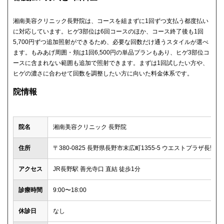
湘南美容クリニック長野院は、コースを組まずに1回ずつ支払う都度払い
に対応しています。ヒゲ3部位は6回コースのほか、コース終了後も1回
5,700円ずつ追加照射ができるため、必要な回数だけ通うスタイルが選べ
ます。もみあげ周囲・頬は1回6,500円の単品プランもあり、ヒゲ3部位コ
ースに含まれない範囲も追加で照射できます。まずは1回試したい方や、
ヒゲの濃さに合わせて回数を調整したい方に向いた料金体系です。
院情報
院名
湘南美容クリニック 長野院
住所
〒380-0825 長野県長野市末広町1355-5 ウエストプラザ長野 6
アクセス
JR長野駅 善光寺口 直結 徒歩1分
診療時間
9:00〜18:00
休診日
なし