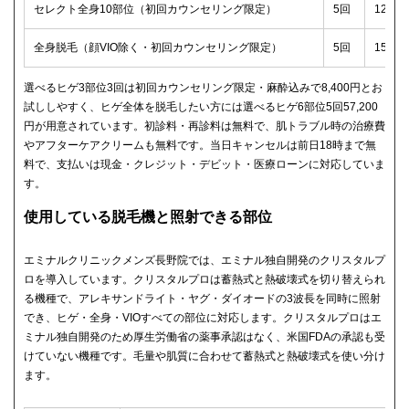
セレクト全身10部位（初回カウンセリング限定）
5回
129,
全身脱毛（顔VIO除く・初回カウンセリング限定）
5回
159,
選べるヒゲ3部位3回は初回カウンセリング限定・麻酔込みで8,400円とお
試ししやすく、ヒゲ全体を脱毛したい方には選べるヒゲ6部位5回57,200
円が用意されています。初診料・再診料は無料で、肌トラブル時の治療費
やアフターケアクリームも無料です。当日キャンセルは前日18時まで無
料で、支払いは現金・クレジット・デビット・医療ローンに対応していま
す。
使用している脱毛機と照射できる部位
エミナルクリニックメンズ長野院では、エミナル独自開発のクリスタルプ
ロを導入しています。クリスタルプロは蓄熱式と熱破壊式を切り替えられ
る機種で、アレキサンドライト・ヤグ・ダイオードの3波長を同時に照射
でき、ヒゲ・全身・VIOすべての部位に対応します。クリスタルプロはエ
ミナル独自開発のため厚生労働省の薬事承認はなく、米国FDAの承認も受
けていない機種です。毛量や肌質に合わせて蓄熱式と熱破壊式を使い分け
ます。