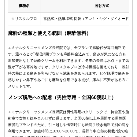
機種名
照射方式
クリスタルプロ
蓄熱式・熱破壊式 切替（アレキ・ヤグ・ダイオードの3
麻酔の種類と使える範囲（麻酔無料）
エミナルクリニックメンズ長野院では、全プランで麻酔代が毎回無料で
す。選べるヒゲ3部位3回プランも麻酔料金込みで、痛みが気になる方も
追加費用なしで麻酔クリームを利用できます。冬季の長野は氷点下まで気
温が下がる寒冷地ですが、クリスタルプロは冷却機能を備えており、照射
時の熱による痛みを和らげながら施術を進められます。ヒゲ脱毛で痛みを
感じやすい鼻下やあごにも麻酔を併用できる点が、痛みに不安がある方に
メリットです。
メンズ脱毛への配慮（男性専用・全国60院以上）
エミナルクリニックメンズ長野院は男性専用のクリニックで、待合室や施
術室で女性と顔を合わせずに通えます。全国60院以上を展開する男性医
療脱毛ブランドのため、引っ越しや出張時にも転院手続き無料で別の院を
利用できます。診療時間は10:00〜20:00で、長野市中心部の掲載7院で唯