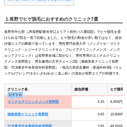
1.長野でヒゲ脱毛におすすめのクリニック7選
長野市中心部（JR長野駅善光寺口エリア＋郊外バス通院院）でヒゲ脱毛を受
けられる7院を一覧で比較しました。ヒゲ脱毛の料金が安い順ではなく、総合
評価スコアの降順で並べています。男性専門全国大手（メンズリゼ・ゴリラ
クリニック・レジーナクリニックオム・フレイアクリニックメンズ・メンズ
ルシアクリニック）は長野県全域に院がなく、男性専用のエミナルクリニッ
クメンズ長野院と、男女兼用の大手チェーン2院（湘南美容クリニック長野
院・TCB東京中央美容外科長野院）・地元の美容皮膚科・形成外科4院（ウェ
ンデル/プレシア/さかいざわ/わかこ皮ふ科）の混在が長野エリアの特徴です。
クリニック名
総合評価
ヒゲ脱毛
おすすめ
エミナルクリニックメンズ長野院
4.35
8,400
湘南美容クリニック長野院
3.65
16,800
TCB東京中央美容外科長野院
3.65
48,00