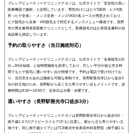
プレシアビューティークリニックナガノは、公式サイトで「安全性の高い
医療機器で施術」と説明しています。男性向けにはヒゲ3箇所・ヒゲ6箇
所（ヒゲ全体）・メンズ全身・メンズVIOの各コースが用意されており、
ヒゲ脱毛から全身・VIO脱毛まで対応するメンズメニュー構成です。長野
市の男女兼用美容医療クリニックとして、医療脱毛のほか美容皮膚科の自
由診療も併設しています。
予約の取りやすさ（当日施術対応）
プレシアビューティークリニックナガノは、公式サイトで「全身脱毛120
分→60分短縮」と短時間施術を訴求しており、忙しい平日や急な空き時
間でもヒゲ脱毛に通いやすい点が特徴です。予約は電話で受け付けてお
り、当日空きがあれば施術も可能な体制です。長野駅善光寺口から徒歩3
分の好立地のため、長野駅から近く立ち寄りやすい点もメリットです。診
療時間は9:00〜18:00で、定休日は火曜・水曜です。
通いやすさ（長野駅善光寺口徒歩3分）
プレシアビューティークリニックナガノは長野駅善光寺口から徒歩3分・
南千歳1-3-7のアイビースクエア1F-1に位置し、駅から立ち寄りやすい立
地です。同じ南千歳エリアにはTCB東京中央美容外科長野院（南千歳1-1-