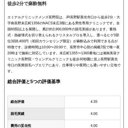
徒歩2分で麻酔無料
エミナルクリニックメンズ長野院は、JR長野駅善光寺口から徒歩2分・大
字南長野末広町1356のNACS末広3階にある男性専用クリニックです。全
国60院以上を展開し、累計約3,900,000件の脱毛実績があります。蓄熱
式・熱破壊式を切り替えられるクリスタルプロを導入し、選べるヒゲ3部
位3回8,400円（初回カウンセリング限定）が麻酔込みで利用できる点が
特徴です。診療時間は10:00〜20:00で、長野市中心部の掲載7院で唯一夜
20時まで施術に対応しています。末広町1355〜1360番地には湘南美容ク
リニック長野院・ウェンデルクリニックも徒歩30秒圏に並ぶ長野駅善光
寺口の医療脱毛ハブエリアにあり、仕事帰りや夜間にも通いやすい立地で
す。
総合評価と5つの評価基準
総合評価
4.35
脱毛実績
4.00
費用の妥当性
4.00