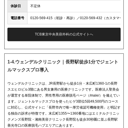
休診日
不定休
電話番号
0120-569-415（初診・再診）／0120-569-432（カスタマー
TCB東京中央美容外科の公式サイトへ
1-4.ウェンデルクリニック｜長野駅徒歩1分でジェント
ルマックスプロ導入
ウェンデルクリニックは、JR長野駅から徒歩1分・末広町1360-1の長野
スエヒロビル3階にある男女兼用の医療クリニックです。医療法人聖美会
が運営する単院体制で、男性専用の医療脱毛ページ（/male/）を備えてい
ます。ジェントルマックスプロを使ったヒゲ3部位5回49,500円のコース
に対応し、公式サイトに「長野市内で唯一厚労省認可機種使用」と明記す
る独自の訴求が特徴です。末広町1355〜1360番地にはエミナルクリニッ
クメンズ長野院・湘南美容クリニック長野院も徒歩30秒圏に並ぶ長野駅
善光寺口の医療脱毛ハブエリアにあります。