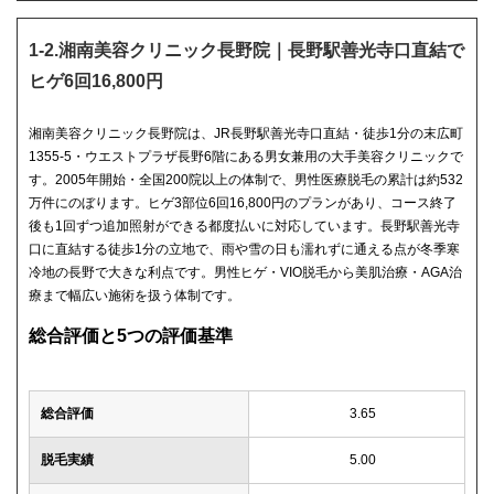
1-2.湘南美容クリニック長野院｜長野駅善光寺口直結で
ヒゲ6回16,800円
湘南美容クリニック長野院は、JR長野駅善光寺口直結・徒歩1分の末広町
1355-5・ウエストプラザ長野6階にある男女兼用の大手美容クリニックで
す。2005年開始・全国200院以上の体制で、男性医療脱毛の累計は約532
万件にのぼります。ヒゲ3部位6回16,800円のプランがあり、コース終了
後も1回ずつ追加照射ができる都度払いに対応しています。長野駅善光寺
口に直結する徒歩1分の立地で、雨や雪の日も濡れずに通える点が冬季寒
冷地の長野で大きな利点です。男性ヒゲ・VIO脱毛から美肌治療・AGA治
療まで幅広い施術を扱う体制です。
総合評価と5つの評価基準
総合評価
3.65
脱毛実績
5.00