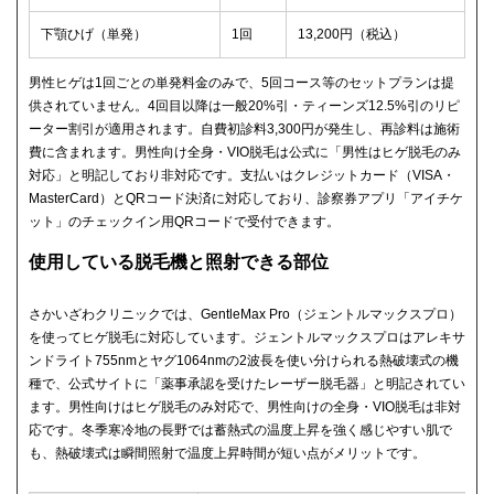
下顎ひげ（単発）
1回
13,200円（税込）
男性ヒゲは1回ごとの単発料金のみで、5回コース等のセットプランは提
供されていません。4回目以降は一般20%引・ティーンズ12.5%引のリピ
ーター割引が適用されます。自費初診料3,300円が発生し、再診料は施術
費に含まれます。男性向け全身・VIO脱毛は公式に「男性はヒゲ脱毛のみ
対応」と明記しており非対応です。支払いはクレジットカード（VISA・
MasterCard）とQRコード決済に対応しており、診察券アプリ「アイチケ
ット」のチェックイン用QRコードで受付できます。
使用している脱毛機と照射できる部位
さかいざわクリニックでは、GentleMax Pro（ジェントルマックスプロ）
を使ってヒゲ脱毛に対応しています。ジェントルマックスプロはアレキサ
ンドライト755nmとヤグ1064nmの2波長を使い分けられる熱破壊式の機
種で、公式サイトに「薬事承認を受けたレーザー脱毛器」と明記されてい
ます。男性向けはヒゲ脱毛のみ対応で、男性向けの全身・VIO脱毛は非対
応です。冬季寒冷地の長野では蓄熱式の温度上昇を強く感じやすい肌で
も、熱破壊式は瞬間照射で温度上昇時間が短い点がメリットです。