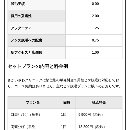
脱毛実績
0.00
費用の妥当性
2.00
アフターケア
1.25
メンズ脱毛への配慮
0.75
駅アクセスと店舗数
1.00
セットプランの内容と料金例
さかいざわクリニックは部位別の単発料金で男性ヒゲ脱毛に対応してお
り、コース契約はありません。主なヒゲ脱毛プランは以下のとおりです。
プラン名
回数
税込料金
口周りひげ（単発）
1回
9,900円（税込）
両頬ひげ（単発）
1回
13,200円（税込）