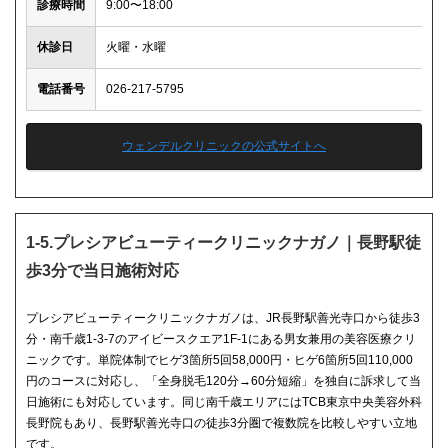
診療時間
9:00〜18:00
休診日
火曜・水曜
電話番号
026-217-5795
ウェンデルクリニックの公式サイトへ
1-5.プレシアビューティークリニックナガノ｜長野駅徒
歩3分で当日施術対応
プレシアビューティークリニックナガノは、JR長野駅善光寺口から徒歩3
分・南千歳1-3-7のアイビースクエア1F-1にある男女兼用の美容医療クリ
ニックです。単院体制でヒゲ3箇所5回58,000円・ヒゲ6箇所5回110,000
円のコースに対応し、「全身脱毛120分→60分短縮」を独自に訴求して当
日施術にも対応しています。同じ南千歳エリアにはTCB東京中央美容外科
長野院もあり、長野駅善光寺口の徒歩3分圏で複数院を比較しやすい立地
です。