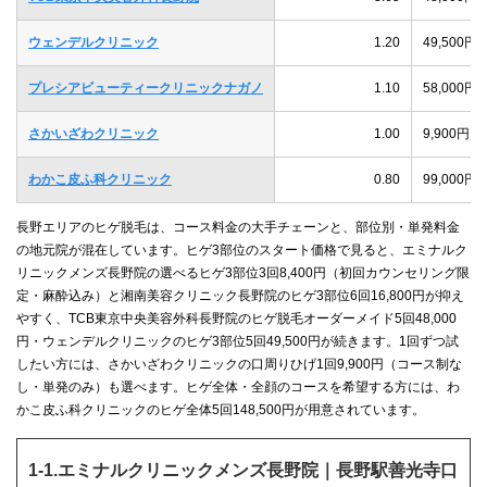
ウェンデルクリニック
1.20
49,500
プレシアビューティークリニックナガノ
1.10
58,000
さかいざわクリニック
1.00
9,900
わかこ皮ふ科クリニック
0.80
99,000
長野エリアのヒゲ脱毛は、コース料金の大手チェーンと、部位別・単発料金
の地元院が混在しています。ヒゲ3部位のスタート価格で見ると、エミナルク
リニックメンズ長野院の選べるヒゲ3部位3回8,400円（初回カウンセリング限
定・麻酔込み）と湘南美容クリニック長野院のヒゲ3部位6回16,800円が抑え
やすく、TCB東京中央美容外科長野院のヒゲ脱毛オーダーメイド5回48,000
円・ウェンデルクリニックのヒゲ3部位5回49,500円が続きます。1回ずつ試
したい方には、さかいざわクリニックの口周りひげ1回9,900円（コース制な
し・単発のみ）も選べます。ヒゲ全体・全顔のコースを希望する方には、わ
かこ皮ふ科クリニックのヒゲ全体5回148,500円が用意されています。
1-1.エミナルクリニックメンズ長野院｜長野駅善光寺口