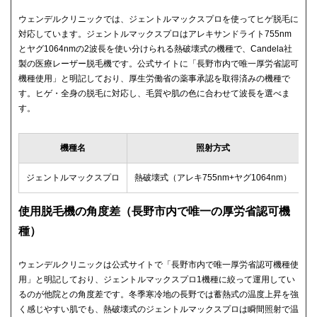
ウェンデルクリニックでは、ジェントルマックスプロを使ってヒゲ脱毛に
対応しています。ジェントルマックスプロはアレキサンドライト755nm
とヤグ1064nmの2波長を使い分けられる熱破壊式の機種で、Candela社
製の医療レーザー脱毛機です。公式サイトに「長野市内で唯一厚労省認可
機種使用」と明記しており、厚生労働省の薬事承認を取得済みの機種で
す。ヒゲ・全身の脱毛に対応し、毛質や肌の色に合わせて波長を選べま
す。
機種名
照射方式
薬
ジェントルマックスプロ
熱破壊式（アレキ755nm+ヤグ1064nm）
承
使用脱毛機の角度差（長野市内で唯一の厚労省認可機
種）
ウェンデルクリニックは公式サイトで「長野市内で唯一厚労省認可機種使
用」と明記しており、ジェントルマックスプロ1機種に絞って運用してい
るのが他院との角度差です。冬季寒冷地の長野では蓄熱式の温度上昇を強
く感じやすい肌でも、熱破壊式のジェントルマックスプロは瞬間照射で温