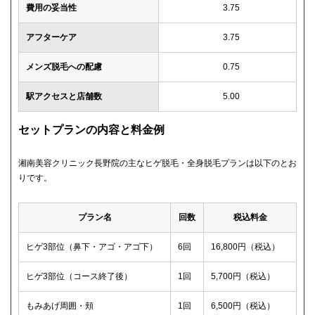
費用の妥当性
3.75
アフターケア
3.75
メンズ脱毛への配慮
0.75
駅アクセスと店舗数
5.00
セットプランの内容と料金例
湘南美容クリニック長野院の主なヒゲ脱毛・全身脱毛プランは以下のとお
りです。
プラン名
回数
税込料金
ヒゲ3部位（鼻下・アゴ・アゴ下）
6回
16,800円（税込）
ヒゲ3部位（コース終了後）
1回
5,700円（税込）
もみあげ周囲・頬
1回
6,500円（税込）