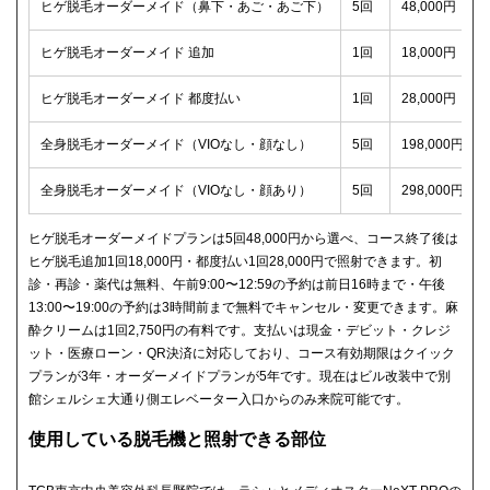
ヒゲ脱毛オーダーメイド（鼻下・あご・あご下）
5回
48,000円（税
ヒゲ脱毛オーダーメイド 追加
1回
18,000円（税
ヒゲ脱毛オーダーメイド 都度払い
1回
28,000円（税
全身脱毛オーダーメイド（VIOなし・顔なし）
5回
198,000円（
全身脱毛オーダーメイド（VIOなし・顔あり）
5回
298,000円（
ヒゲ脱毛オーダーメイドプランは5回48,000円から選べ、コース終了後は
ヒゲ脱毛追加1回18,000円・都度払い1回28,000円で照射できます。初
診・再診・薬代は無料、午前9:00〜12:59の予約は前日16時まで・午後
13:00〜19:00の予約は3時間前まで無料でキャンセル・変更できます。麻
酔クリームは1回2,750円の有料です。支払いは現金・デビット・クレジ
ット・医療ローン・QR決済に対応しており、コース有効期限はクイック
プランが3年・オーダーメイドプランが5年です。現在はビル改装中で別
館シェルシェ大通り側エレベーター入口からのみ来院可能です。
使用している脱毛機と照射できる部位