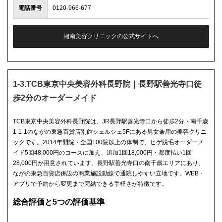
電話番号
0120-966-677
湘南美容クリニックの公式サイトへ
1-3.TCB東京中央美容外科長野院｜長野駅善光寺口徒
歩2分のオーダーメイド
TCB東京中央美容外科長野院は、JR長野駅善光寺口から徒歩2分・南千歳
1-1-1のながの東急百貨店別館シェルシェ5Fにある男女兼用の美容クリニ
ックです。2014年開院・全国100院以上の体制で、ヒゲ脱毛オーダーメ
イド5回48,000円のコースに加え、追加1回18,000円・都度払い1回
28,000円が用意されています。長野駅善光寺口の南千歳エリアにあり、
ながの東急百貨店併設の商業施設動線で通院しやすい立地です。WEB・
アプリで予約から変更まで完結できる手軽さが特徴です。
総合評価と5つの評価基準