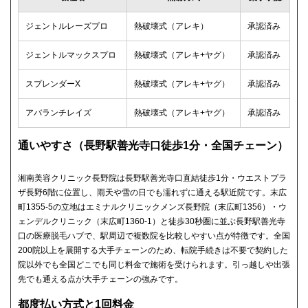
ジェントルレーズプロ
熱破壊式（アレキ）
承認済み
ジェントルマックスプロ
熱破壊式（アレキ+ヤグ）
承認済み
スプレンダーX
熱破壊式（アレキ+ヤグ）
承認済み
アバランチレイズ
熱破壊式（アレキ+ヤグ）
承認済み
通いやすさ（長野駅善光寺口徒歩1分・全国チェーン）
湘南美容クリニック長野院は長野駅善光寺口直結徒歩1分・ウエストプラ
ザ長野6階に位置し、雨天や雪の日でも濡れずに通える駅近院です。末広
町1355-5の立地はエミナルクリニックメンズ長野院（末広町1356）・ウ
ェンデルクリニック（末広町1360-1）と徒歩30秒圏に並ぶ長野駅善光寺
口の医療脱毛ハブで、駅周辺で複数院を比較しやすい点が特徴です。全国
200院以上を展開する大手チェーンのため、転院手続きは不要で契約した
院以外でも全国どこでも同じ料金で施術を受けられます。引っ越しや出張
先でも通える点が大手チェーンの強みです。
都度払い方式と1回料金