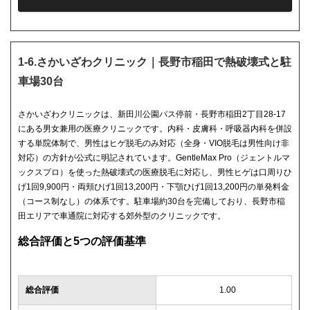
1-6.さかいざわクリニック｜長野市稲田で熱破壊式と駐
車場30台
さかいざわクリニックは、新田川公園バス停前・長野市稲田2丁目28-17
にある男女兼用の医療クリニックです。内科・皮膚科・呼吸器内科を併設
する単院体制で、男性はヒゲ脱毛のみ対応（全身・VIO脱毛は男性向け非
対応）の方針が公式に明記されています。GentleMax Pro（ジェントルマ
ックスプロ）を使った熱破壊式の医療脱毛に対応し、男性ヒゲは口周りひ
げ1回9,900円・両頬ひげ1回13,200円・下顎ひげ1回13,200円の単発料金
（コース制なし）の体系です。駐車場約30台を完備しており、長野市稲
田エリアで車通院に対応する郊外型のクリニックです。
総合評価と5つの評価基準
総合評価
1.00