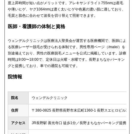
度上昇時間が短い点がメリットです。アレキサンドライト755nmは産毛
や薄いヒゲ、ヤグ1064nmは濃く太いヒゲや色素の濃い肌に適しており、
毛質と肌色に合わせて波長を切り替えて照射できます。
医師・看護師の体制と資格
ウェンデルクリニックは医療法人聖美会が運営する医療機関で、医師によ
る医療レーザー脱毛が受けられる体制です。男性専用ページ（/male/）を
別途備えており、男性の医療脱毛メニューを公式に掲載しています。診療
時間は9:00〜18:00で、定休日は火曜・水曜です。長野まちなかパーキン
グと提携しており、車での通院も可能です。
院情報
院名
ウェンデルクリニック
住所
〒380-0825 長野県長野市末広町1360-1 長野スエヒロビル3階
アクセス
JR長野駅 善光寺口 徒歩1分／長野まちなかパーキング提携