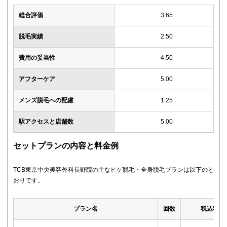
総合評価
3.65
脱毛実績
2.50
費用の妥当性
4.50
アフターケア
5.00
メンズ脱毛への配慮
1.25
駅アクセスと店舗数
5.00
セットプランの内容と料金例
TCB東京中央美容外科長野院の主なヒゲ脱毛・全身脱毛プランは以下のと
おりです。
プラン名
回数
税込料金