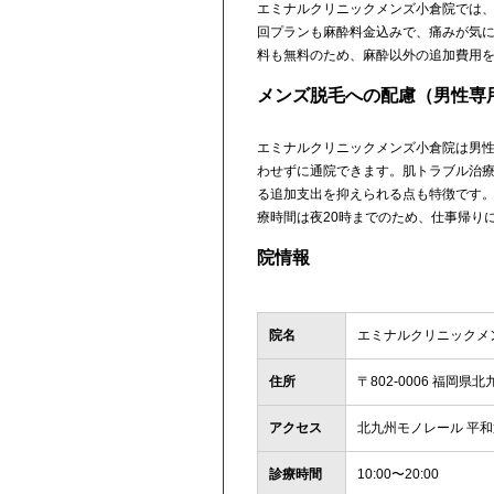
エミナルクリニックメンズ小倉院では、
回プランも麻酔料金込みで、痛みが気
料も無料のため、麻酔以外の追加費用
メンズ脱毛への配慮（男性専
エミナルクリニックメンズ小倉院は男
わせずに通院できます。肌トラブル治
る追加支出を抑えられる点も特徴です。
療時間は夜20時までのため、仕事帰り
院情報
院名
エミナルクリニックメ
住所
〒802-0006 福岡県
アクセス
北九州モノレール 平和通
診療時間
10:00〜20:00