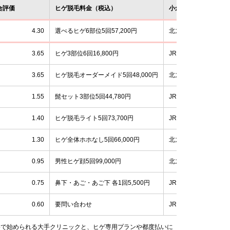
合評価
ヒゲ脱毛料金（税込）
小倉駅からのアクセ
4.30
選べるヒゲ6部位5回57,200円
北九州モノレール平和通
3.65
ヒゲ3部位6回16,800円
JR小倉駅 直結（徒歩
3.65
ヒゲ脱毛オーダーメイド5回48,000円
北九州モノレール平和通
1.55
髭セット3部位5回44,780円
JR小倉駅 徒歩5分
1.40
ヒゲ脱毛ライト5回73,700円
JR小倉駅 徒歩3分
1.30
ヒゲ全体ホホなし5回66,000円
北九州モノレール平和
0.95
男性ヒゲ顔5回99,000円
北九州モノレール旦過
0.75
鼻下・あご・あご下 各1回5,500円
JR小倉駅圏（魚町）
0.60
要問い合わせ
JR小倉駅圏（浅野）
格で始められる大手クリニックと、ヒゲ専用プランや都度払いに