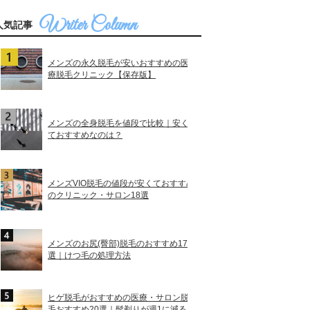
人気記事
メンズの永久脱毛が安いおすすめの医
療脱毛クリニック【保存版】
メンズの全身脱毛を値段で比較｜安く
ておすすめなのは？
メンズVIO脱毛の値段が安くておすすめ
のクリニック・サロン18選
メンズのお尻(臀部)脱毛のおすすめ17
選｜けつ毛の処理方法
ヒゲ脱毛がおすすめの医療・サロン脱
毛おすすめ20選｜髭剃りが週1に減る