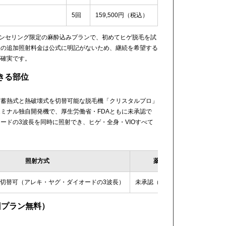
5回
159,500円（税込）
カウンセリング限定の麻酔込みプランで、初めてヒゲ脱毛を試
後の追加照射料金は公式に明記がないため、継続を希望する
が確実です。
きる部位
、蓄熱式と熱破壊式を切替可能な脱毛機「クリスタルプロ」
ミナル独自開発機で、厚生労働省・FDAともに未承認で
ードの3波長を同時に照射でき、ヒゲ・全身・VIOすべて
照射方式
薬事承認
 切替可（アレキ・ヤグ・ダイオードの3波長）
未承認（独自開発機）
回プラン無料）