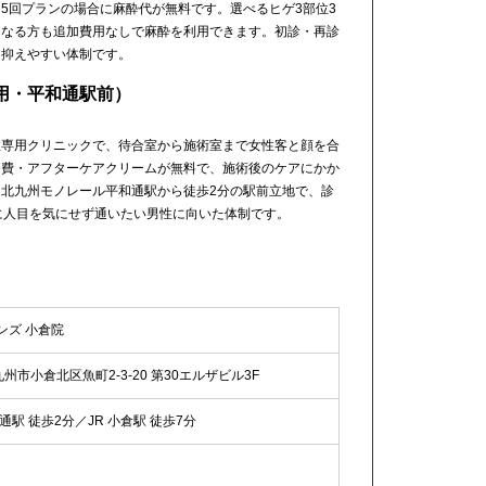
5回プランの場合に麻酔代が無料です。選べるヒゲ3部位3
になる方も追加費用なしで麻酔を利用できます。初診・再診
を抑えやすい体制です。
用・平和通駅前）
性専用クリニックで、待合室から施術室まで女性客と顔を合
療費・アフターケアクリームが無料で、施術後のケアにかか
北九州モノレール平和通駅から徒歩2分の駅前立地で、診
に人目を気にせず通いたい男性に向いた体制です。
ンズ 小倉院
北九州市小倉北区魚町2-3-20 第30エルザビル3F
駅 徒歩2分／JR 小倉駅 徒歩7分