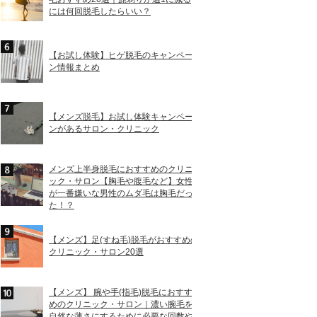
には何回脱毛したらいい？
【お試し体験】ヒゲ脱毛のキャンペー
ン情報まとめ
【メンズ脱毛】お試し体験キャンペー
ンがあるサロン・クリニック
メンズ上半身脱毛におすすめのクリニ
ック・サロン【胸毛や腹毛など】女性
が一番嫌いな男性のムダ毛は胸毛だっ
た！？
【メンズ】足(すね毛)脱毛がおすすめの
クリニック・サロン20選
【メンズ】 腕や手(指毛)脱毛におすす
めのクリニック・サロン｜濃い腕毛を
自然な薄さにするために必要な回数や