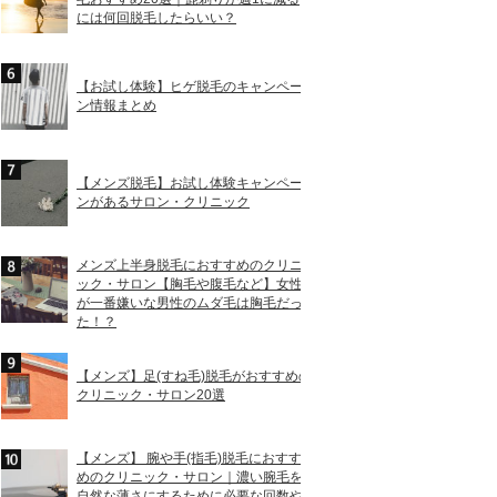
には何回脱毛したらいい？
【お試し体験】ヒゲ脱毛のキャンペー
ン情報まとめ
【メンズ脱毛】お試し体験キャンペー
ンがあるサロン・クリニック
メンズ上半身脱毛におすすめのクリニ
ック・サロン【胸毛や腹毛など】女性
が一番嫌いな男性のムダ毛は胸毛だっ
た！？
【メンズ】足(すね毛)脱毛がおすすめの
クリニック・サロン20選
【メンズ】 腕や手(指毛)脱毛におすす
最寄り駅・出口
めのクリニック・サロン｜濃い腕毛を
自然な薄さにするために必要な回数や