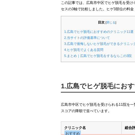
この記事では、広島市中区でヒゲ脱毛を受け
セスの3軸で比較しました。ヒゲ3部位の料金
目次
[
閉じる
]
1.広島でヒゲ脱毛におすすめのクリニック11選
2.当サイトの評価基準について
3.広島で後悔しないヒゲ脱毛ができるクリニッ
4.ヒゲ脱毛でよくある質問
5.まとめ｜広島でヒゲ脱毛をするならこの3院
1.広島でヒゲ脱毛にお
広島市中区でヒゲ脱毛を受けられる11院を
スコアの降順で並べています。
クリニック名
総合
おすすめ