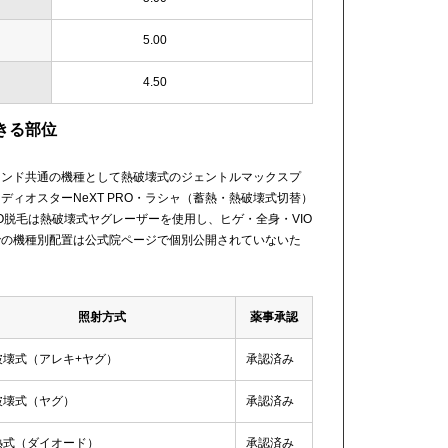
5.00
4.50
きる部位
ランド共通の機種として熱破壊式のジェントルマックスプ
ィオスターNeXT PRO・ラシャ（蓄熱・熱破壊式切替）
O脱毛は熱破壊式ヤグレーザーを使用し、ヒゲ・全身・VIO
での機種別配置は公式院ページで個別公開されていないた
照射方式
薬事承認
破壊式（アレキ+ヤグ）
承認済み
破壊式（ヤグ）
承認済み
熱式（ダイオード）
承認済み