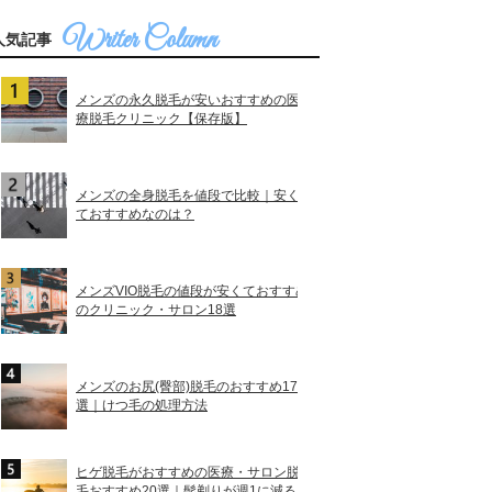
人気記事
メンズの永久脱毛が安いおすすめの医
療脱毛クリニック【保存版】
メンズの全身脱毛を値段で比較｜安く
ておすすめなのは？
メンズVIO脱毛の値段が安くておすすめ
のクリニック・サロン18選
メンズのお尻(臀部)脱毛のおすすめ17
選｜けつ毛の処理方法
ヒゲ脱毛がおすすめの医療・サロン脱
毛おすすめ20選｜髭剃りが週1に減る