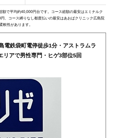
額で平均約40,000円台です。コース総額の最安はエミナルク
400円、コース縛りなし都度払いの最安はあおばクリニック広島院
る柔軟性があります。
広島電鉄袋町電停徒歩1分・アストラムラ
エリアで男性専門・ヒゲ3部位5回