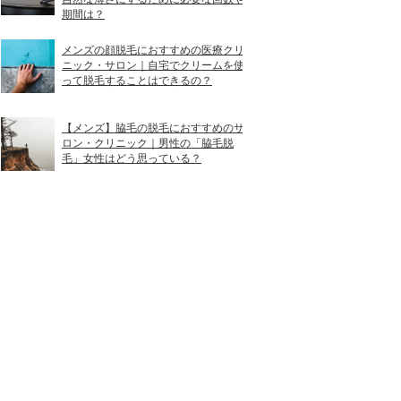
期間は？
広島電鉄袋町電停 徒歩1分
メンズの顔脱毛におすすめの医療クリ
広島電鉄本通電停 徒歩3分
ニック・サロン｜自宅でクリームを使
って脱毛することはできるの？
み）
広島電鉄袋町電停 徒歩4分
【メンズ】脇毛の脱毛におすすめのサ
アストラムライン本通駅 徒歩3分
ロン・クリニック｜男性の「脇毛脱
毛」女性はどう思っている？
広島電鉄立町電停 徒歩3分
広島電鉄立町電停 徒歩1分
広島電鉄八丁堀電停 徒歩2分
広島電鉄紙屋町西電停 徒歩1分
広島電鉄紙屋町東電停 徒歩1分
広島電鉄八丁堀電停 徒歩5分
広島電鉄本通電停 徒歩1分