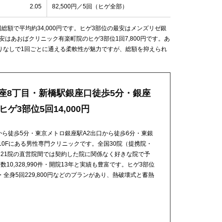
2.05
82,500円／5回（ヒゲ全部）
総額で平均約34,000円です。ヒゲ3部位の最安はメンズリゼ銀
最安はあおばクリニック有楽町院のヒゲ3部位1回7,800円です。あ
りなしで1回ごとに通える柔軟性が魅力ですが、総額を抑えられ
銀座8丁目・新橋駅銀座口徒歩5分・銀座
ゲ3部位5回14,000円
から徒歩5分・東京メトロ銀座駅A2出口から徒歩6分・東銀
ル10Fにある男性専門クリニックです。全国30院（提携院・
21院の直営院間では契約した院に関係なく好きな院で予
0,328,990件・開院13年と実績も豊富です。ヒゲ3部位
0円・全身5回229,800円などのプランがあり、熱破壊式と蓄熱