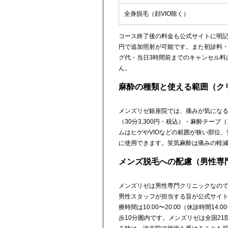
全身脱毛（顔VIO除く）
コース終了後の料金も公式サイトに明記され
円で追加照射が可能です。また初診料
グ代・当日3時間前までのキャンセル料
ん。
麻酔の種類と使える範囲（クリ
メンズリゼ銀座院では、痛みが気になる方
（30分3,300円・税込）・麻酔テープ
ムはヒゲやVIOなどの範囲が狭い部位
に使用できます。笑気麻酔は痛みの軽
メンズ脱毛への配慮（男性専門
メンズリゼは男性専門クリニックなので
男性スタッフが担当する旨が公式サイ
療時間は10:00〜20:00（休診時間14
歩10分圏内です。メンズリゼは全国2