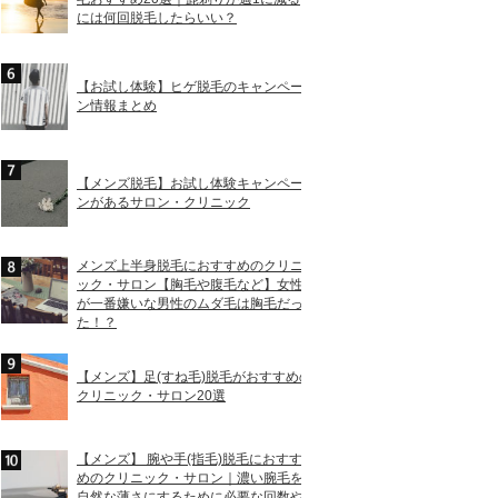
には何回脱毛したらいい？
【お試し体験】ヒゲ脱毛のキャンペー
ン情報まとめ
【メンズ脱毛】お試し体験キャンペー
ンがあるサロン・クリニック
メンズ上半身脱毛におすすめのクリニ
ック・サロン【胸毛や腹毛など】女性
が一番嫌いな男性のムダ毛は胸毛だっ
た！？
【メンズ】足(すね毛)脱毛がおすすめの
クリニック・サロン20選
最寄り駅・出口
【メンズ】 腕や手(指毛)脱毛におすす
めのクリニック・サロン｜濃い腕毛を
JR新橋駅銀座口 徒歩5分／銀座駅A2 徒歩6分
自然な薄さにするために必要な回数や