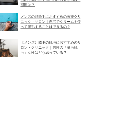
期間は？
銀座駅C8出口 徒歩1分
メンズの顔脱毛におすすめの医療クリ
ニック・サロン｜自宅でクリームを使
み）
銀座一丁目駅10番出口 徒歩4分
って脱毛することはできるの？
銀座駅B3出口 徒歩2分
【メンズ】脇毛の脱毛におすすめのサ
ロン・クリニック｜男性の「脇毛脱
銀座駅S1 徒歩3分／東銀座駅A1 徒歩3分
毛」女性はどう思っている？
銀座一丁目駅 徒歩2分／有楽町駅 徒歩3分
銀座駅C8出口 徒歩1分
銀座駅B4出口 徒歩1分
銀座一丁目駅7番出口 徒歩1分
銀座駅C8出口直結
有楽町駅中央口 徒歩1分／銀座駅C-9 徒歩2分