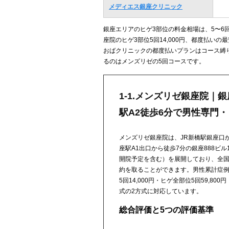
メディエス銀座クリニック
銀座エリアのヒゲ3部位の料金相場は、5〜6回
座院のヒゲ3部位5回14,000円、都度払いの
おばクリニックの都度払いプランはコース縛
るのはメンズリゼの5回コースです。
1-1.メンズリゼ銀座院｜
駅A2徒歩6分で男性専門・ヒ
メンズリゼ銀座院は、JR新橋駅銀座口
座駅A1出口から徒歩7分の銀座888ビ
開院予定を含む）を展開しており、全国
約を取ることができます。男性累計症例数1
5回14,000円・ヒゲ全部位5回59,80
式の2方式に対応しています。
総合評価と5つの評価基準