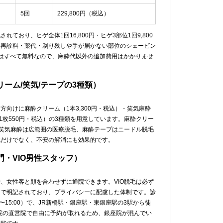
5回
229,800円（税込）
ており、ヒゲ全体1回16,800円・ヒゲ3部位1回9,800
・再診料・薬代・剃り残しや手が届かない部位のシェービン
はすべて無料なので、麻酔代以外の追加費用はかかりませ
ーム/笑気/テープの3種類）
向けに麻酔クリーム（1本3,300円・税込）・笑気麻酔
（1枚550円・税込）の3種類を用意しています。麻酔クリー
、笑気麻酔は広範囲の医療脱毛、麻酔テープはニードル脱毛
減だけでなく、不安の解消にも効果的です。
・VIO男性スタッフ）
、女性客と顔を合わせずに通院できます。VIO脱毛は必ず
トで明記されており、プライバシーに配慮した体制です。診
:00〜15:00）で、JR新橋駅・銀座駅・東銀座駅の3駅から徒
1院の直営院で自由に予約が取れるため、銀座院が混んでい