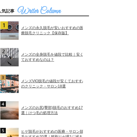
人気記事
メンズの永久脱毛が安いおすすめの医
療脱毛クリニック【保存版】
メンズの全身脱毛を値段で比較｜安く
ておすすめなのは？
メンズVIO脱毛の値段が安くておすすめ
のクリニック・サロン18選
メンズのお尻(臀部)脱毛のおすすめ17
選｜けつ毛の処理方法
ヒゲ脱毛がおすすめの医療・サロン脱
毛おすすめ20選｜髭剃りが週1に減る