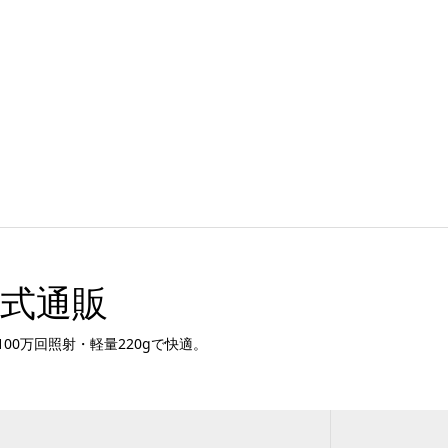
公式通販
00万回照射・軽量220gで快適。