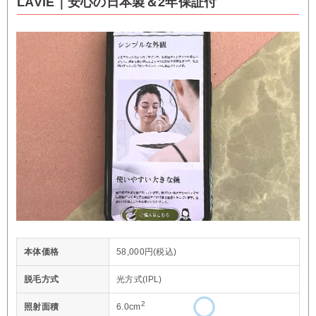
LAVIE｜安心の日本製＆2年保証付
本体価格
58,000円(税込)
脱毛方式
光方式(IPL)
2
照射面積
6.0cm