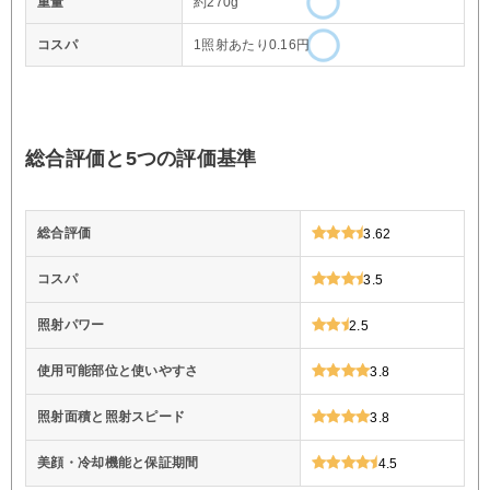
重量
約270g
コスパ
1照射あたり0.16円
総合評価と5つの評価基準
総合評価
3.62
コスパ
3.5
照射パワー
2.5
使用可能部位と使いやすさ
3.8
照射面積と照射スピード
3.8
美顔・冷却機能と保証期間
4.5