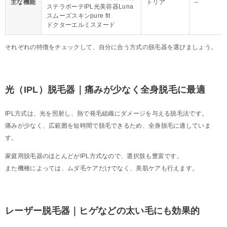
主な機能
トリア
–
ステラボーテIPL光美容器Luna
スムーズスキンpure fit
ドクターエルミスヌード
それぞれの特徴をチェックして、自分に合う方式の脱毛器を選びましょう。
光（IPL）脱毛器｜痛みが少なく全身脱毛に最適
IPL方式は、光を照射し、熱で発毛組織にダメージを与える脱毛法です。
痛みが少なく、広範囲を短時間で脱毛できるため、全身脱毛に適していま
す。
家庭用脱毛器のほとんどがIPL方式なので、選択肢も豊富です。
また機種によっては、ムダ毛ケアだけでなく、美肌ケアも行えます。
レーザー脱毛器｜ヒゲなどの太い毛にも効果的