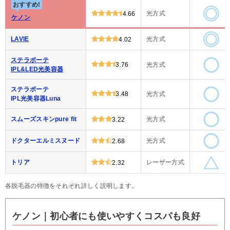
おすすめ!
光方式
4.66
ケノン
LAVIE
光方式
4.02
ステラボーテ
3.76
光方式
IPL&LED光美容器
ステラボーテ
3.48
光方式
IPL光美容器Luna
スムーズスキンpure fit
光方式
3.22
ドクターエルミスヌード
光方式
2.68
トリア
レーザー方式
2.32
各脱毛器の特徴をそれぞれ詳しく説明します。
ケノン｜初心者にも使いやすくコスパも良好