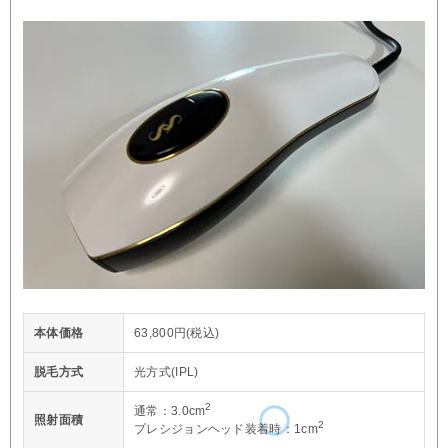
本体価格
63,800円(税込)
脱毛方式
光方式(IPL)
2
通常：3.0cm
照射面積
2
プレシジョンヘッド装着時：1cm