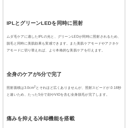
IPLとグリーンLEDを同時に照射
ムダ毛ケアに適したIPLの光と、グリーンLEDが同時に照射されるため、
脱毛と同時に美肌効果も実感できます。また美肌ケアモードやアクネケ
アモードに切り替えれば、より本格的な美肌ケアを行えます。
全身のケアが5分で完了
2
照射面積は3.0cm
とそれほど広くありませんが、照射スピードが.0.18秒
と速いため、たった5分で顔やVIOを含む全身脱毛が完了します。
痛みを抑える冷却機能を搭載