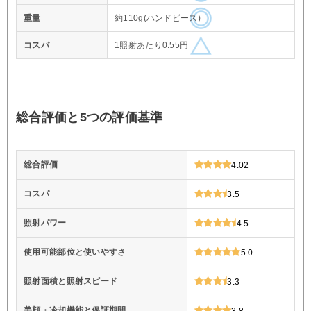
重量
約110g(ハンドピース)
コスパ
1照射あたり0.55円
総合評価と5つの評価基準
総合評価
4.02
コスパ
3.5
照射パワー
4.5
使用可能部位と使いやすさ
5.0
照射面積と照射スピード
3.3
美顔・冷却機能と保証期間
3.8