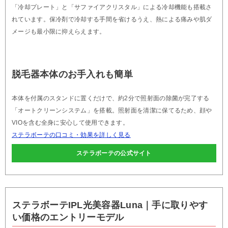
「冷却プレート」と「サファイアクリスタル」による冷却機能も搭載さ
れています。保冷剤で冷却する手間を省けるうえ、熱による痛みや肌ダ
メージも最小限に抑えらえます。
脱毛器本体のお手入れも簡単
本体を付属のスタンドに置くだけで、約2分で照射面の除菌が完了する
「オートクリーンシステム」を搭載。照射面を清潔に保てるため、顔や
VIOを含む全身に安心して使用できます。
ステラボーテの口コミ・効果を詳しく見る
ステラボーテの公式サイト
ステラボーテIPL光美容器Luna｜手に取りやす
い価格のエントリーモデル