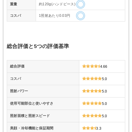
重量
約120g(ハンドピース)
コスパ
1照射あたり0.03円
総合評価と5つの評価基準
総合評価
4.66
コスパ
5.0
照射パワー
5.0
使用可能部位と使いやすさ
5.0
照射面積と照射スピード
5.0
美顔・冷却機能と保証期間
3.3