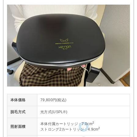
本体価格
79,800円(税込)
脱毛方式
光方式(USPL®)
2
本体付属カートリッジ：7.0cm
照射面積
2
ストロング2カートリッジ：4.9cm