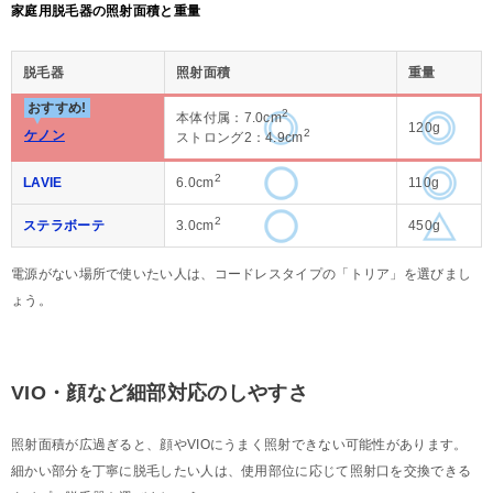
家庭用脱毛器の照射面積と重量
脱毛器
照射面積
重量
おすすめ!
2
本体付属：7.0cm
120g
2
ケノン
ストロング2：4.9cm
2
LAVIE
6.0cm
110g
2
ステラボーテ
3.0cm
450g
電源がない場所で使いたい人は、コードレスタイプの「トリア」を選びまし
ょう。
VIO・顔など細部対応のしやすさ
照射面積が広過ぎると、顔やVIOにうまく照射できない可能性があります。
細かい部分を丁寧に脱毛したい人は、使用部位に応じて照射口を交換できる