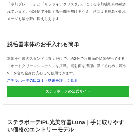
「冷却プレート」と「サファイアクリスタル」による冷却機能も搭載さ
れています。保冷剤で冷却する手間を省けるうえ、熱による痛みや肌ダ
メージも最小限に抑えらえます。
脱毛器本体のお手入れも簡単
本体を付属のスタンドに置くだけで、約2分で照射面の除菌が完了する
「オートクリーンシステム」を搭載。照射面を清潔に保てるため、顔や
VIOを含む全身に安心して使用できます。
ステラボーテの口コミ・効果を詳しく見る
ステラボーテの公式サイト
ステラボーテIPL光美容器Luna｜手に取りやす
い価格のエントリーモデル