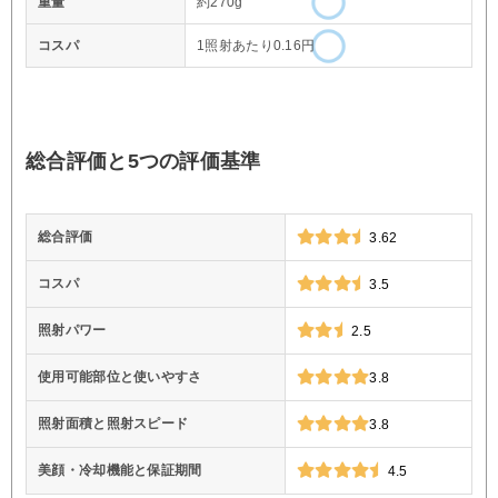
重量
約270g
コスパ
1照射あたり0.16円
総合評価と5つの評価基準
総合評価
3.62
コスパ
3.5
照射パワー
2.5
使用可能部位と使いやすさ
3.8
照射面積と照射スピード
3.8
美顔・冷却機能と保証期間
4.5