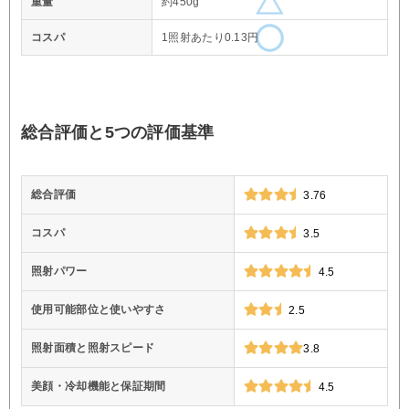
重量
約450g
コスパ
1照射あたり0.13円
総合評価と5つの評価基準
総合評価
3.76
コスパ
3.5
照射パワー
4.5
使用可能部位と使いやすさ
2.5
照射面積と照射スピード
3.8
美顔・冷却機能と保証期間
4.5