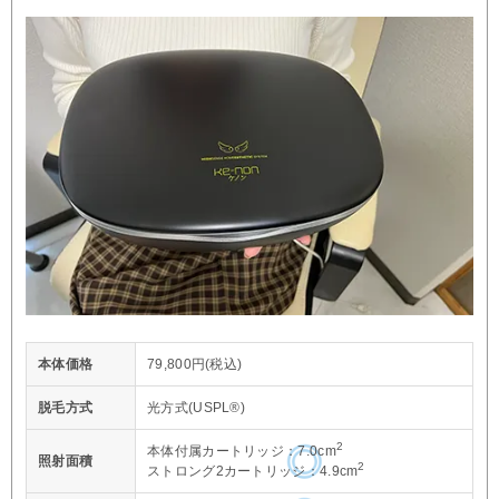
本体価格
79,800円(税込)
脱毛方式
光方式(USPL®)
2
本体付属カートリッジ：7.0cm
照射面積
2
ストロング2カートリッジ：4.9cm