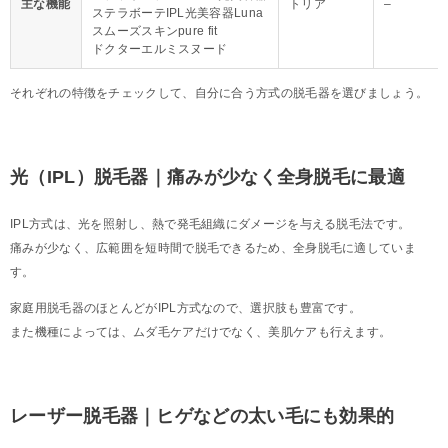
主な機能
トリア
–
ステラボーテIPL光美容器Luna
スムーズスキンpure fit
ドクターエルミスヌード
それぞれの特徴をチェックして、自分に合う方式の脱毛器を選びましょう。
光（IPL）脱毛器｜痛みが少なく全身脱毛に最適
IPL方式は、光を照射し、熱で発毛組織にダメージを与える脱毛法です。
痛みが少なく、広範囲を短時間で脱毛できるため、全身脱毛に適していま
す。
家庭用脱毛器のほとんどがIPL方式なので、選択肢も豊富です。
また機種によっては、ムダ毛ケアだけでなく、美肌ケアも行えます。
レーザー脱毛器｜ヒゲなどの太い毛にも効果的