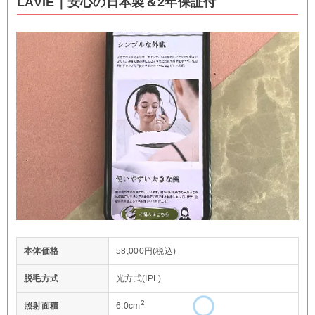
LAVIE｜安心の日本製＆2年保証付
本体価格
58,000円(税込)
脱毛方式
光方式(IPL)
2
照射面積
6.0cm