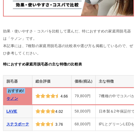
効果・使いやすさ・コスパを比較して選んだ、特におすすめの家庭用脱毛器
は「ケノン」です。
本記事には、7種類の家庭用脱毛器の比較表や選び方も掲載しているので、ぜ
ひ参考してください。
特におすすめ家庭用脱毛器の主な特徴の比較表
脱毛器
総合評価
価格(税込)
主な特徴
おすすめ!
79,800円
7機種の中でコスパが
4.66
ケノン
LAVIE
58,000円
日本製＆2年保証付で
4.02
ステラボーテ
68,000円
IPLとグリーンLED
3.76