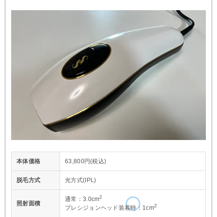
本体価格
63,800円(税込)
脱毛方式
光方式(IPL)
2
通常：3.0cm
照射面積
2
プレシジョンヘッド装着時：1cm