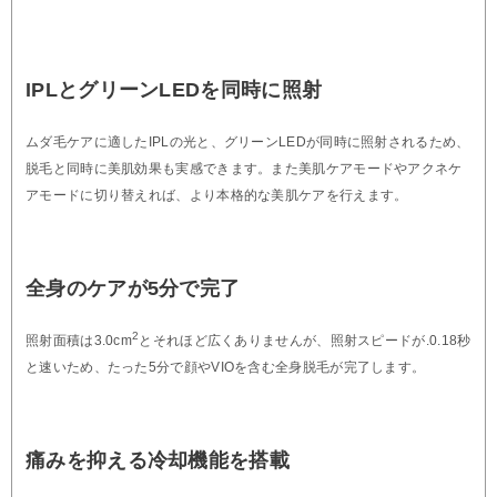
IPLとグリーンLEDを同時に照射
ムダ毛ケアに適したIPLの光と、グリーンLEDが同時に照射されるため、
脱毛と同時に美肌効果も実感できます。また美肌ケアモードやアクネケ
アモードに切り替えれば、より本格的な美肌ケアを行えます。
全身のケアが5分で完了
2
照射面積は3.0cm
とそれほど広くありませんが、照射スピードが.0.18秒
と速いため、たった5分で顔やVIOを含む全身脱毛が完了します。
痛みを抑える冷却機能を搭載