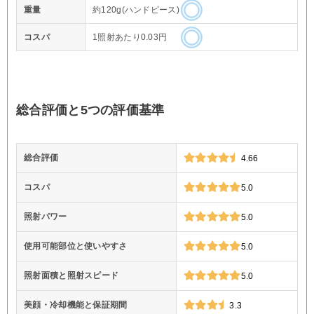
重量
約120g(ハンドピース)
コスパ
1照射あたり0.03円
総合評価と5つの評価基準
総合評価
4.66
コスパ
5.0
照射パワー
5.0
使用可能部位と使いやすさ
5.0
照射面積と照射スピード
5.0
美顔・冷却機能と保証期間
3.3