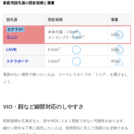
家庭用脱毛器の照射面積と重量
脱毛器
照射面積
重量
おすすめ!
2
本体付属：7.0cm
120g
2
ケノン
ストロング2：4.9cm
2
LAVIE
6.0cm
110g
2
ステラボーテ
3.0cm
450g
電源がない場所で使いたい人は、コードレスタイプの「トリア」を選びまし
ょう。
VIO・顔など細部対応のしやすさ
照射面積が広過ぎると、顔やVIOにうまく照射できない可能性があります。
細かい部分を丁寧に脱毛したい人は、使用部位に応じて照射口を交換できる