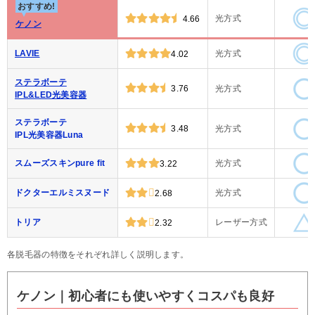
おすすめ!
光方式
4.66
ケノン
LAVIE
光方式
4.02
ステラボーテ
3.76
光方式
IPL&LED光美容器
ステラボーテ
3.48
光方式
IPL光美容器Luna
スムーズスキンpure fit
光方式
3.22
ドクターエルミスヌード
光方式
2.68
トリア
レーザー方式
2.32
各脱毛器の特徴をそれぞれ詳しく説明します。
ケノン｜初心者にも使いやすくコスパも良好