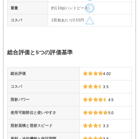
重量
約110g(ハンドピース)
コスパ
1照射あたり0.55円
総合評価と5つの評価基準
総合評価
4.02
コスパ
3.5
照射パワー
4.5
使用可能部位と使いやすさ
5.0
照射面積と照射スピード
3.3
美顔・冷却機能と保証期間
3.8