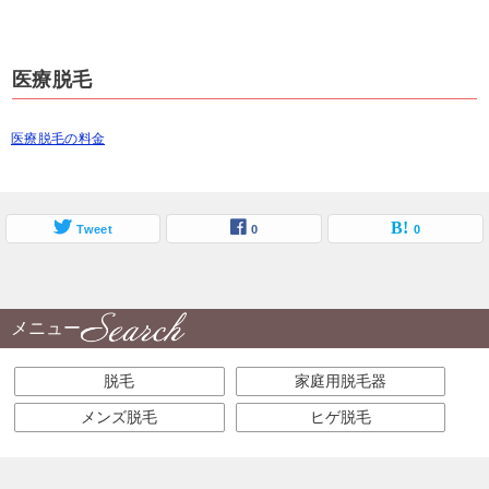
医療脱毛
医療脱毛の料金
Tweet
0
0
メニュー
脱毛
家庭用脱毛器
メンズ脱毛
ヒゲ脱毛