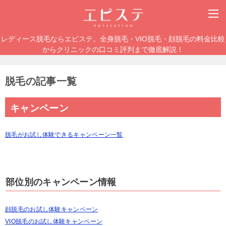
レディース脱毛ならエピステ。全身脱毛・VIO脱毛・顔脱毛の料金比較
からクリニックの口コミ評判まで徹底解説！
脱毛の記事一覧
キャンペーン
脱毛がお試し体験できるキャンペーン一覧
部位別のキャンペーン情報
顔脱毛のお試し体験キャンペーン
VIO脱毛のお試し体験キャンペーン