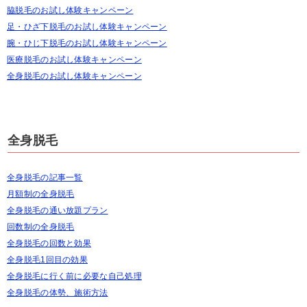
脇脱毛のお試し体験キャンペーン
足・ひざ下脱毛のお試し体験キャンペーン
腕・ひじ下脱毛のお試し体験キャンペーン
医療脱毛のお試し体験キャンペーン
全身脱毛のお試し体験キャンペーン
全身脱毛
全身脱毛の記事一覧
月額制の全身脱毛
全身脱毛の通い放題プラン
回数制の全身脱毛
全身脱毛の回数と効果
全身脱毛1回目の効果
全身脱毛に行く前に必要な自己処理
全身脱毛の体勢、施術方法