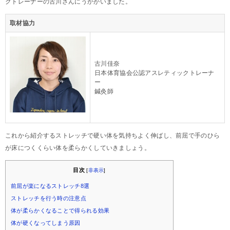
クトレーナーの古川さんにうかがいました。
取材協力
古川佳奈
日本体育協会公認アスレティックトレーナ
ー
鍼灸師
これから紹介するストレッチで硬い体を気持ちよく伸ばし、前屈で手のひら
が床につくくらい体を柔らかくしていきましょう。
目次
[
非表示
]
前屈が楽になるストレッチ8選
ストレッチを行う時の注意点
体が柔らかくなることで得られる効果
体が硬くなってしまう原因