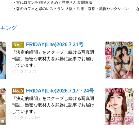
・古代ロマンを満喫 ときめく歴史さんぽ 関東版
・森のカフェと緑のレストラン 大阪・兵庫・京都・滋賀セレクション 
キング
FRIDAY(Lite)2026.7.31号
「決定的瞬間」をスクープし続ける写真週
刊誌。緻密な取材力を武器に記事でお届け
しています。
バックナンバー
FRIDAY(Lite)2026.7.17・24号
「決定的瞬間」をスクープし続ける写真週
刊誌。緻密な取材力を武器に記事でお届け
しています。
バックナンバー