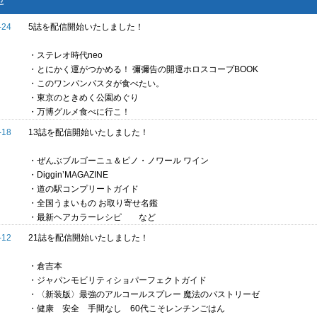
-24
5誌を配信開始いたしました！
・ステレオ時代neo
・とにかく運がつかめる！ 彌彌告の開運ホロスコープBOOK
・このワンパンパスタが食べたい。
・東京のときめく公園めぐり
・万博グルメ食べに行こ！
-18
13誌を配信開始いたしました！
・ぜんぶブルゴーニュ＆ピノ・ノワール ワイン
・Diggin’MAGAZINE
・道の駅コンプリートガイド
・全国うまいもの お取り寄せ名鑑
・最新ヘアカラーレシピ など
-12
21誌を配信開始いたしました！
・倉吉本
・ジャパンモビリティショパーフェクトガイド
・〈新装版〉最強のアルコールスプレー 魔法のパストリーゼ
・健康 安全 手間なし 60代こそレンチンごはん