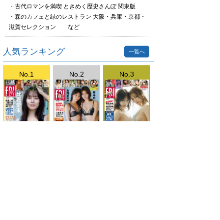
・古代ロマンを満喫 ときめく歴史さんぽ 関東版
・森のカフェと緑のレストラン 大阪・兵庫・京都・
滋賀セレクション など
人気ランキング
一覧へ
No.1
No.2
No.3
FRIDAY(Lite)202
FRIDAY(Lite)202
FRIDAY(Lite)202
6.7.31号
6.8.7・14号
6.7.17・24号
ご利用方法
対応デバイス
よくある質問
ご利用規約
プライバシーポリシー
お問い合わせ