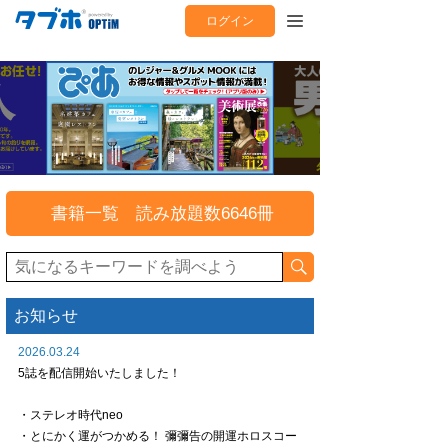
ログイン
書籍一覧 読み放題数6646冊
お知らせ
2026.03.24
5誌を配信開始いたしました！
・ステレオ時代neo
・とにかく運がつかめる！ 彌彌告の開運ホロスコー