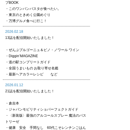
プBOOK
・このワンパンパスタが食べたい。
・東京のときめく公園めぐり
・万博グルメ食べに行こ！
2026.02.18
13誌を配信開始いたしました！
・ぜんぶブルゴーニュ＆ピノ・ノワール ワイン
・Diggin’MAGAZINE
・道の駅コンプリートガイド
・全国うまいもの お取り寄せ名鑑
・最新ヘアカラーレシピ など
2026.01.12
21誌を配信開始いたしました！
・倉吉本
・ジャパンモビリティショパーフェクトガイド
・〈新装版〉最強のアルコールスプレー 魔法のパス
トリーゼ
・健康 安全 手間なし 60代こそレンチンごはん