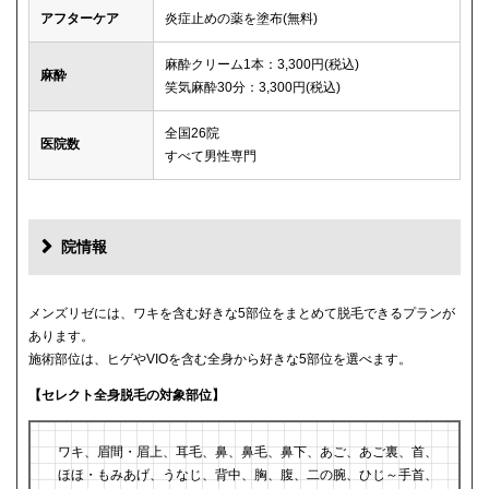
アフターケア
炎症止めの薬を塗布(無料)
麻酔クリーム1本：3,300円(税込)
麻酔
笑気麻酔30分：3,300円(税込)
全国26院
医院数
すべて男性専門
院情報
メンズリゼには、ワキを含む好きな5部位をまとめて脱毛できるプランが
あります。
施術部位は、ヒゲやVIOを含む全身から好きな5部位を選べます。
【セレクト全身脱毛の対象部位】
ワキ、眉間・眉上、耳毛、鼻、鼻毛、鼻下、あご、あご裏、首、
ほほ・もみあげ、うなじ、背中、胸、腹、二の腕、ひじ～手首、