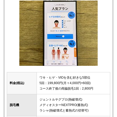
ワキ・ヒゲ・VIOを含む好きな5部位
料金(税込)
5回：199,800円(月々4,000円×60回)
コース終了後の両脇脱毛1回：2,800円
ジェントルヤグプロ(熱破壊式)
脱毛機
メディオスターNEXTPRO(蓄熱式)
ラシャ(熱破壊式と蓄熱式の切替可)