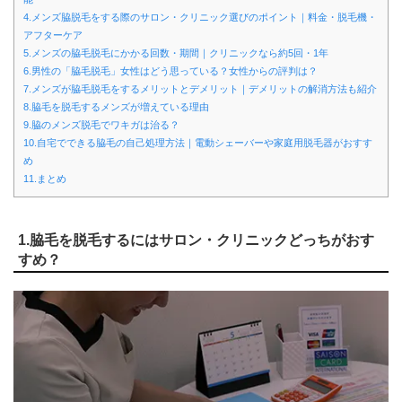
4.メンズ脇脱毛をする際のサロン・クリニック選びのポイント｜料金・脱毛機・
アフターケア
5.メンズの脇毛脱毛にかかる回数・期間｜クリニックなら約5回・1年
6.男性の「脇毛脱毛」女性はどう思っている？女性からの評判は？
7.メンズが脇毛脱毛をするメリットとデメリット｜デメリットの解消方法も紹介
8.脇毛を脱毛するメンズが増えている理由
9.脇のメンズ脱毛でワキガは治る？
10.自宅でできる脇毛の自己処理方法｜電動シェーバーや家庭用脱毛器がおすす
め
11.まとめ
1.脇毛を脱毛するにはサロン・クリニックどっちがおす
すめ？