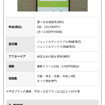
選べる全身脱毛3部位
料金(税込)
5回：101,640円※
(月々2,300円×60回)
ジェントルマックスプロ(熱破壊式)
脱毛機
ジェントルマックス(熱破壊式)
アフターケア
炎症止めの薬を塗布(無料)
麻酔
麻酔クリーム10g：3,300円(税込)
大阪・埼玉・京都・渋谷に4院
医院数
すべて男性専門
※平日プランの価格、平日＋土日プランは上記より10％増