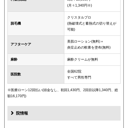
(月々1,340円※)
クリスタルプロ
脱毛機
(熱破壊式と蓄熱式の切り替えが
可能)
美肌ローション(無料)＋
アフターケア
炎症止めの軟膏を塗布(無料)
麻酔
麻酔クリームが無料
全国62院
医院数
すべて男性専門
※医療ローン12回払い(頭金なし、初回1,430円、2回目以降1,340円、総
額16,170円)
院情報