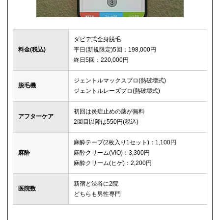
ダビデ式全身脱毛
料金(税込)
平日(新規限定)5回：198,000円
終日5回：220,000円
ジェントルマックスプロ(熱破壊式)
脱毛機
ジェントルレーズプロ(熱破壊式)
初回は炎症止めの薬が無料
アフターケア
2回目以降は550円(税込)
麻酔テープ(2枚入り1セット)：1,100円
麻酔
麻酔クリーム(VIO)：3,300円
麻酔クリーム(ヒゲ)：2,200円
新宿と渋谷に2院
医院数
どちらも男性専門