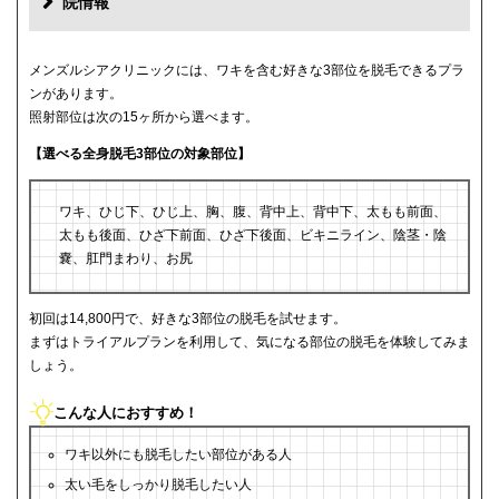
院情報
メンズルシアクリニックには、ワキを含む好きな3部位を脱毛できるプラ
ンがあります。
照射部位は次の15ヶ所から選べます。
【選べる全身脱毛3部位の対象部位】
ワキ、ひじ下、ひじ上、胸、腹、背中上、背中下、太もも前面、
太もも後面、ひざ下前面、ひざ下後面、ビキニライン、陰茎・陰
嚢、肛門まわり、お尻
初回は14,800円で、好きな3部位の脱毛を試せます。
まずはトライアルプランを利用して、気になる部位の脱毛を体験してみま
しょう。
こんな人におすすめ！
ワキ以外にも脱毛したい部位がある人
太い毛をしっかり脱毛したい人