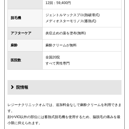
12回：59,400円
ジェントルマックスプロ(熱破壊式)
脱毛機
メディオスターモリノス(蓄熱式)
アフターケア
炎症止めの薬を塗布(無料)
麻酔
麻酔クリームが無料
全国20院
医院数
すべて男性専門
院情報
レジーナクリニックオムでは、追加料金なしで麻酔クリームを利用できま
す。
顔やVIO以外の部位には蓄熱式脱毛機を使用するため、脇脱毛の痛みを最
小限に抑えられます。