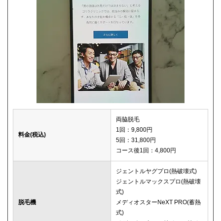
両脇脱毛
1回：9,800円
料金(税込)
5回：31,800円
コース後1回：4,800円
ジェントルヤグプロ(熱破壊式)
ジェントルマックスプロ(熱破壊
式)
脱毛機
メディオスターNeXT PRO(蓄熱
式)