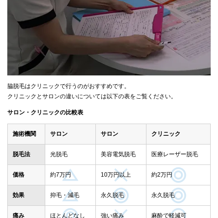
脇脱毛はクリニックで行うのがおすすめです。
クリニックとサロンの違いについては以下の表をご覧ください。
サロン・クリニックの比較表
施術機関
サロン
サロン
クリニック
脱毛法
光脱毛
美容電気脱毛
医療レーザー脱毛
価格
約7万円
10万円以上
約2万円
効果
抑毛・減毛
永久脱毛
永久脱毛
痛み
ほとんどなし
強い痛み
麻酔で軽減可