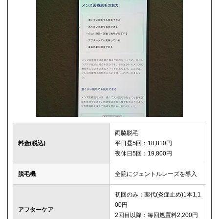
両脇脱毛
料金(税込)
平日昼5回：18,810円
夜休日5回：19,800円
脱毛機
全院にジェントルレーズを導入
初回のみ：薬代(炎症止め)1本1,1
00円
アフターケア
2回目以降：毎回処置料2,200円