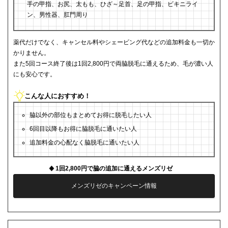
手の甲指、お尻、太もも、ひざ～足首、足の甲指、ビキニライ
ン、男性器、肛門周り
薬代だけでなく、キャンセル料やシェービング代などの追加料金も一切か
かりません。
また5回コース終了後は1回2,800円で両脇脱毛に通えるため、毛が濃い人
にも安心です。
こんな人におすすめ！
脇以外の部位もまとめてお得に脱毛したい人
6回目以降もお得に脇脱毛に通いたい人
追加料金の心配なく脇脱毛に通いたい人
1回2,800円で脇の追加に通えるメンズリゼ
メンズリゼのキャンペーン情報