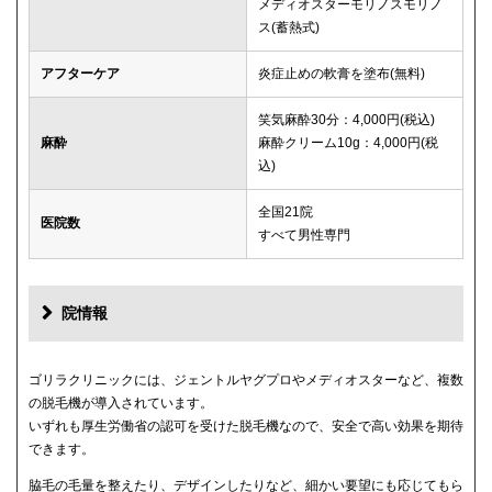
メディオスターモリノスモリノ
ス(蓄熱式)
アフターケア
炎症止めの軟膏を塗布(無料)
笑気麻酔30分：4,000円(税込)
麻酔
麻酔クリーム10g：4,000円(税
込)
全国21院
医院数
すべて男性専門
院情報
ゴリラクリニックには、ジェントルヤグプロやメディオスターなど、複数
の脱毛機が導入されています。
いずれも厚生労働省の認可を受けた脱毛機なので、安全で高い効果を期待
できます。
脇毛の毛量を整えたり、デザインしたりなど、細かい要望にも応じてもら