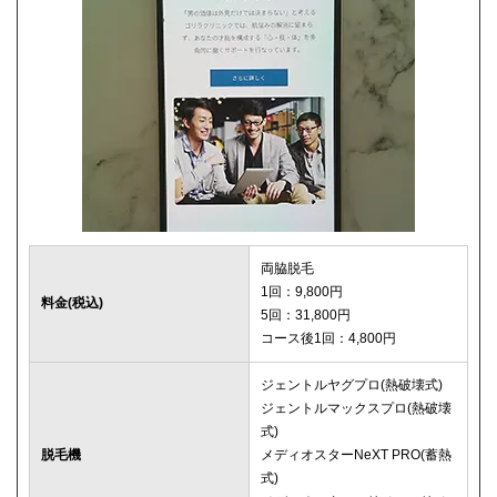
両脇脱毛
1回：9,800円
料金(税込)
5回：31,800円
コース後1回：4,800円
ジェントルヤグプロ(熱破壊式)
ジェントルマックスプロ(熱破壊
式)
脱毛機
メディオスターNeXT PRO(蓄熱
式)