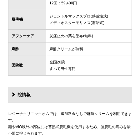
12回：59,400円
ジェントルマックスプロ(熱破壊式)
脱毛機
メディオスターモリノス(蓄熱式)
アフターケア
炎症止めの薬を塗布(無料)
麻酔
麻酔クリームが無料
全国20院
医院数
すべて男性専門
院情報
レジーナクリニックオムでは、追加料金なしで麻酔クリームを利用できま
す。
顔やVIO以外の部位には蓄熱式脱毛機を使用するため、脇脱毛の痛みを最
小限に抑えられます。