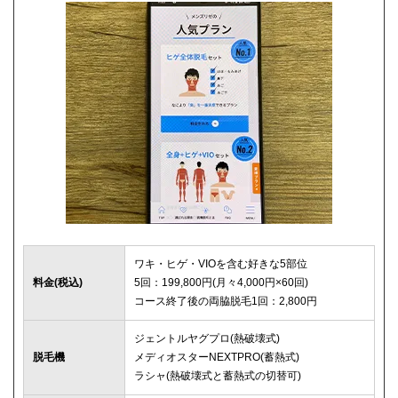
ワキ・ヒゲ・VIOを含む好きな5部位
料金(税込)
5回：199,800円(月々4,000円×60回)
コース終了後の両脇脱毛1回：2,800円
ジェントルヤグプロ(熱破壊式)
脱毛機
メディオスターNEXTPRO(蓄熱式)
ラシャ(熱破壊式と蓄熱式の切替可)