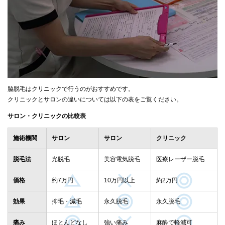
脇脱毛はクリニックで行うのがおすすめです。
クリニックとサロンの違いについては以下の表をご覧ください。
サロン・クリニックの比較表
施術機関
サロン
サロン
クリニック
脱毛法
光脱毛
美容電気脱毛
医療レーザー脱毛
価格
約7万円
10万円以上
約2万円
効果
抑毛・減毛
永久脱毛
永久脱毛
痛み
ほとんどなし
強い痛み
麻酔で軽減可