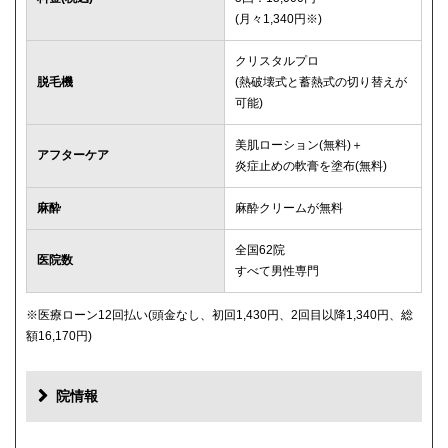
(月々1,340円※)
クリスタルプロ
脱毛機
(熱破壊式と蓄熱式の切り替えが
可能)
美肌ローション(無料)＋
アフターケア
炎症止めの軟膏を塗布(無料)
麻酔
麻酔クリームが無料
全国62院
医院数
すべて男性専門
※医療ローン12回払い(頭金なし、初回1,430円、2回目以降1,340円、総
額16,170円)
院情報