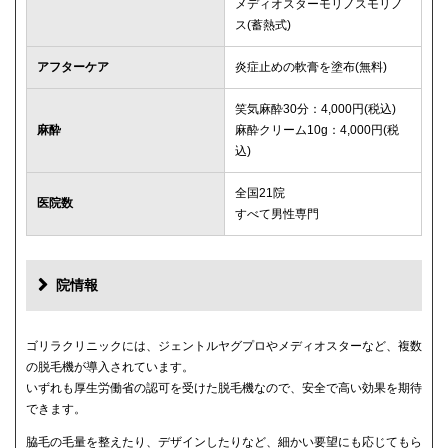
メディオスターモリノスモリノ
ス(蓄熱式)
アフターケア
炎症止めの軟膏を塗布(無料)
笑気麻酔30分：4,000円(税込)
麻酔
麻酔クリーム10g：4,000円(税
込)
全国21院
医院数
すべて男性専門
院情報
ゴリラクリニックには、ジェントルヤグプロやメディオスターなど、複数
の脱毛機が導入されています。
いずれも厚生労働省の認可を受けた脱毛機なので、安全で高い効果を期待
できます。
脇毛の毛量を整えたり、デザインしたりなど、細かい要望にも応じてもら