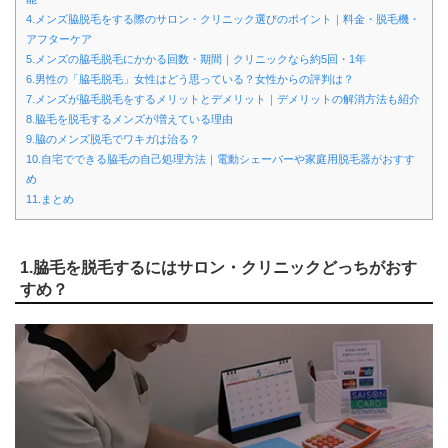
4.メンズ脇脱毛をする際のサロン・クリニック選びのポイント｜料金・脱毛機・
アフターケア
5.メンズの脇毛脱毛にかかる回数・期間｜クリニックなら約5回・1年
6.男性の「脇毛脱毛」女性はどう思っている？女性からの評判は？
7.メンズが脇毛脱毛をするメリットとデメリット｜デメリットの解消方法も紹介
8.脇毛を脱毛するメンズが増えている理由
9.脇のメンズ脱毛でワキガは治る？
10.自宅でできる脇毛の自己処理方法｜電動シェーバーや家庭用脱毛器がおすす
め
11.まとめ
1.脇毛を脱毛するにはサロン・クリニックどっちがおす
すめ？