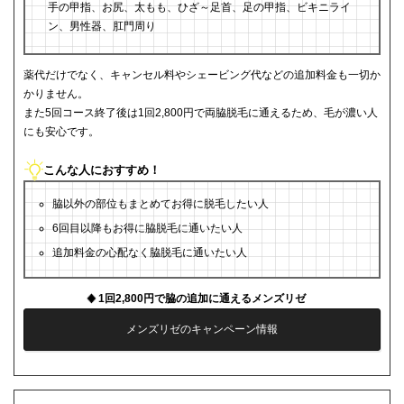
手の甲指、お尻、太もも、ひざ～足首、足の甲指、ビキニライ
ン、男性器、肛門周り
薬代だけでなく、キャンセル料やシェービング代などの追加料金も一切か
かりません。
また5回コース終了後は1回2,800円で両脇脱毛に通えるため、毛が濃い人
にも安心です。
こんな人におすすめ！
脇以外の部位もまとめてお得に脱毛したい人
6回目以降もお得に脇脱毛に通いたい人
追加料金の心配なく脇脱毛に通いたい人
1回2,800円で脇の追加に通えるメンズリゼ
メンズリゼのキャンペーン情報