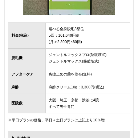
選べる全身脱毛3部位
料金(税込)
5回：101,640円※
(月々2,300円×60回)
ジェントルマックスプロ(熱破壊式)
脱毛機
ジェントルマックス(熱破壊式)
アフターケア
炎症止めの薬を塗布(無料)
麻酔
麻酔クリーム10g：3,300円(税込)
大阪・埼玉・京都・渋谷に4院
医院数
すべて男性専門
※平日プランの価格、平日＋土日プランは上記より10％増