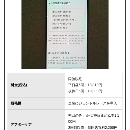
両脇脱毛
料金(税込)
平日昼5回：18,810円
夜休日5回：19,800円
脱毛機
全院にジェントルレーズを導入
初回のみ：薬代(炎症止め)1本1,1
00円
アフターケア
2回目以降：毎回処置料2,200円