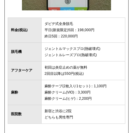
ダビデ式全身脱毛
料金(税込)
平日(新規限定)5回：198,000円
終日5回：220,000円
ジェントルマックスプロ(熱破壊式)
脱毛機
ジェントルレーズプロ(熱破壊式)
初回は炎症止めの薬が無料
アフターケア
2回目以降は550円(税込)
麻酔テープ(2枚入り1セット)：1,100円
麻酔
麻酔クリーム(VIO)：3,300円
麻酔クリーム(ヒゲ)：2,200円
新宿と渋谷に2院
医院数
どちらも男性専門