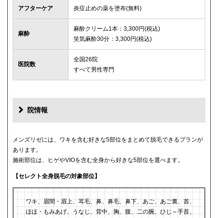
アフターケア
炎症止めの薬を塗布(無料)
麻酔クリーム1本：3,300円(税込)
麻酔
笑気麻酔30分：3,300円(税込)
全国26院
医院数
すべて男性専門
院情報
メンズリゼには、ワキを含む好きな5部位をまとめて脱毛できるプランが
あります。
施術部位は、ヒゲやVIOを含む全身から好きな5部位を選べます。
【セレクト全身脱毛の対象部位】
ワキ、眉間・眉上、耳毛、鼻、鼻毛、鼻下、あご、あご裏、首、
ほほ・もみあげ、うなじ、背中、胸、腹、二の腕、ひじ～手首、