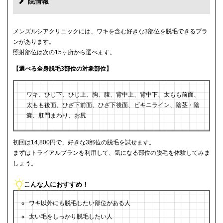
院情報
メンズルシアクリニックには、ワキを含む好きな3部位を脱毛できるプラ
ンがあります。
照射部位は次の15ヶ所から選べます。
【選べる全身脱毛3部位の対象部位】
ワキ、ひじ下、ひじ上、胸、腹、背中上、背中下、太もも前面、
太もも後面、ひざ下前面、ひざ下後面、ビキニライン、陰茎・陰
嚢、肛門まわり、お尻
初回は14,800円で、好きな3部位の脱毛を試せます。
まずはトライアルプランを利用して、気になる部位の脱毛を体験してみま
しょう。
こんな人におすすめ！
ワキ以外にも脱毛したい部位がある人
太い毛をしっかり脱毛したい人