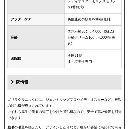
メディオスターモリノスモリノ
ス(蓄熱式)
アフターケア
炎症止めの軟膏を塗布(無料)
笑気麻酔30分：4,000円(税込)
麻酔
麻酔クリーム10g：4,000円(税
込)
全国21院
医院数
すべて男性専門
院情報
ゴリラクリニックには、ジェントルヤグプロやメディオスターなど、複数
の脱毛機が導入されています。
いずれも厚生労働省の認可を受けた脱毛機なので、安全で高い効果を期待
できます。
脇毛の毛量を整えたり、デザインしたりなど、細かい要望にも応じてもら