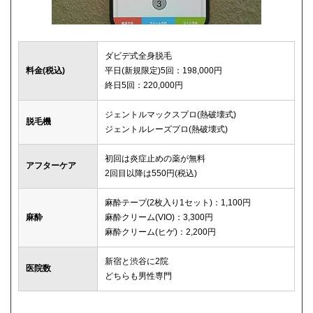
ダビデ式全身脱毛
料金(税込)
平日(新規限定)5回：198,000円
終日5回：220,000円
ジェントルマックスプロ(熱破壊式)
脱毛機
ジェントルレーズプロ(熱破壊式)
初回は炎症止めの薬が無料
アフターケア
2回目以降は550円(税込)
麻酔テープ(2枚入り1セット)：1,100円
麻酔
麻酔クリーム(VIO)：3,300円
麻酔クリーム(ヒゲ)：2,200円
新宿と渋谷に2院
医院数
どちらも男性専門