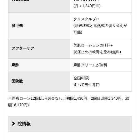
(月々1,340円※)
クリスタルプロ
脱毛機
(熱破壊式と蓄熱式の切り替えが
可能)
美肌ローション(無料)＋
アフターケア
炎症止めの軟膏を塗布(無料)
麻酔
麻酔クリームが無料
全国62院
医院数
すべて男性専門
※医療ローン12回払い(頭金なし、初回1,430円、2回目以降1,340円、総
額16,170円)
院情報