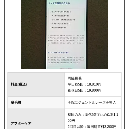
両脇脱毛
料金(税込)
平日昼5回：18,810円
夜休日5回：19,800円
脱毛機
全院にジェントルレーズを導入
初回のみ：薬代(炎症止め)1本1,1
00円
アフターケア
2回目以降：毎回処置料2,200円