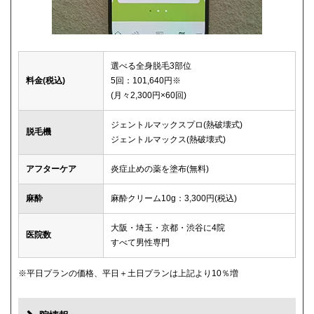
選べる全身脱毛3部位
料金(税込)
5回：101,640円※
(月々2,300円×60回)
ジェントルマックスプロ(熱破壊式)
脱毛機
ジェントルマックス(熱破壊式)
アフターケア
炎症止めの薬を塗布(無料)
麻酔
麻酔クリーム10g：3,300円(税込)
大阪・埼玉・京都・渋谷に4院
医院数
すべて男性専門
※平日プランの価格、平日＋土日プランは上記より10％増