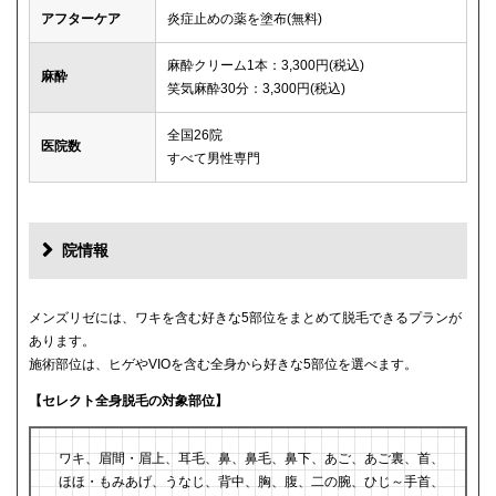
アフターケア
炎症止めの薬を塗布(無料)
麻酔クリーム1本：3,300円(税込)
麻酔
笑気麻酔30分：3,300円(税込)
全国26院
医院数
すべて男性専門
院情報
メンズリゼには、ワキを含む好きな5部位をまとめて脱毛できるプランが
あります。
施術部位は、ヒゲやVIOを含む全身から好きな5部位を選べます。
【セレクト全身脱毛の対象部位】
ワキ、眉間・眉上、耳毛、鼻、鼻毛、鼻下、あご、あご裏、首、
ほほ・もみあげ、うなじ、背中、胸、腹、二の腕、ひじ～手首、