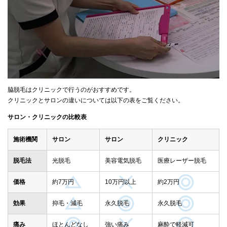
脇脱毛はクリニックで行うのがおすすめです。
クリニックとサロンの違いについては以下の表をご覧ください。
サロン・クリニックの比較表
施術機関
サロン
サロン
クリニック
脱毛法
光脱毛
美容電気脱毛
医療レーザー脱毛
価格
約7万円
10万円以上
約2万円
効果
抑毛・減毛
永久脱毛
永久脱毛
痛み
ほとんどなし
強い痛み
麻酔で軽減可