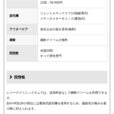
12回：59,400円
ジェントルマックスプロ(熱破壊式)
脱毛機
メディオスターモリノス(蓄熱式)
アフターケア
炎症止めの薬を塗布(無料)
麻酔
麻酔クリームが無料
全国20院
医院数
すべて男性専門
院情報
レジーナクリニックオムでは、追加料金なしで麻酔クリームを利用できま
す。
顔やVIO以外の部位には蓄熱式脱毛機を使用するため、脇脱毛の痛みを最
小限に抑えられます。