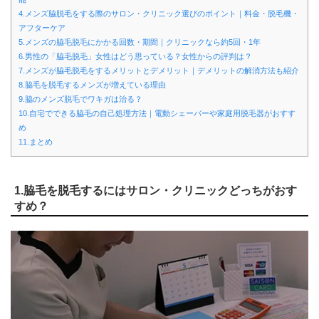
4.メンズ脇脱毛をする際のサロン・クリニック選びのポイント｜料金・脱毛機・
アフターケア
5.メンズの脇毛脱毛にかかる回数・期間｜クリニックなら約5回・1年
6.男性の「脇毛脱毛」女性はどう思っている？女性からの評判は？
7.メンズが脇毛脱毛をするメリットとデメリット｜デメリットの解消方法も紹介
8.脇毛を脱毛するメンズが増えている理由
9.脇のメンズ脱毛でワキガは治る？
10.自宅でできる脇毛の自己処理方法｜電動シェーバーや家庭用脱毛器がおすす
め
11.まとめ
1.脇毛を脱毛するにはサロン・クリニックどっちがおす
すめ？