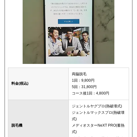
両脇脱毛
1回：9,800円
料金(税込)
5回：31,800円
コース後1回：4,800円
ジェントルヤグプロ(熱破壊式)
ジェントルマックスプロ(熱破壊
式)
脱毛機
メディオスターNeXT PRO(蓄熱
式)