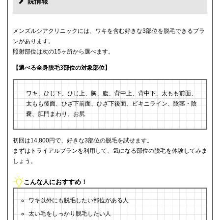
院情報
メンズルシアクリニックには、ワキを含む好きな3部位を脱毛できるプラ
ンがあります。
照射部位は次の15ヶ所から選べます。
【選べる全身脱毛3部位の対象部位】
ワキ、ひじ下、ひじ上、胸、腹、背中上、背中下、太もも前面、
太もも後面、ひざ下前面、ひざ下後面、ビキニライン、陰茎・陰
嚢、肛門まわり、お尻
初回は14,800円で、好きな3部位の脱毛を試せます。
まずはトライアルプランを利用して、気になる部位の脱毛を体験してみま
しょう。
こんな人におすすめ！
ワキ以外にも脱毛したい部位がある人
太い毛をしっかり脱毛したい人