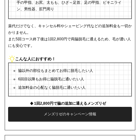
手の甲指、お尻、太もも、ひざ～足首、足の甲指、ビキニライ
ン、男性器、肛門周り
薬代だけでなく、キャンセル料やシェービング代などの追加料金も一切か
かりません。
また5回コース終了後は1回2,800円で両脇脱毛に通えるため、毛が濃い人
にも安心です。
こんな人におすすめ！
脇以外の部位もまとめてお得に脱毛したい人
6回目以降もお得に脇脱毛に通いたい人
追加料金の心配なく脇脱毛に通いたい人
1回2,800円で脇の追加に通えるメンズリゼ
メンズリゼのキャンペーン情報