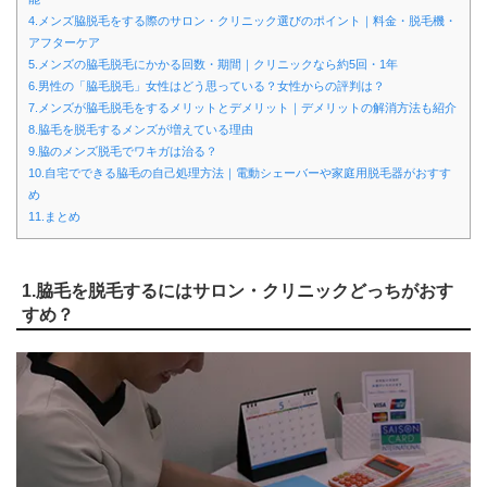
4.メンズ脇脱毛をする際のサロン・クリニック選びのポイント｜料金・脱毛機・
アフターケア
5.メンズの脇毛脱毛にかかる回数・期間｜クリニックなら約5回・1年
6.男性の「脇毛脱毛」女性はどう思っている？女性からの評判は？
7.メンズが脇毛脱毛をするメリットとデメリット｜デメリットの解消方法も紹介
8.脇毛を脱毛するメンズが増えている理由
9.脇のメンズ脱毛でワキガは治る？
10.自宅でできる脇毛の自己処理方法｜電動シェーバーや家庭用脱毛器がおすす
め
11.まとめ
1.脇毛を脱毛するにはサロン・クリニックどっちがおす
すめ？