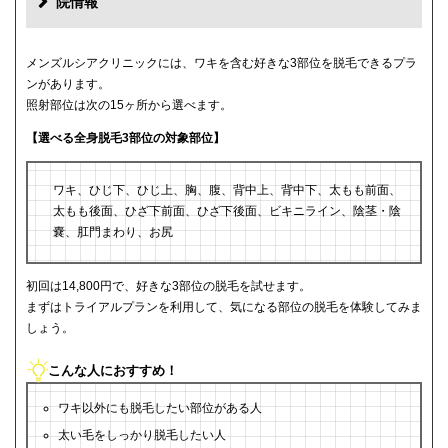
院情報
メンズルシアクリニックには、ワキを含む好きな3部位を脱毛できるプラ
ンがあります。
照射部位は次の15ヶ所から選べます。
【選べる全身脱毛3部位の対象部位】
ワキ、ひじ下、ひじ上、胸、腹、背中上、背中下、太もも前面、
太もも後面、ひざ下前面、ひざ下後面、ビキニライン、陰茎・陰
嚢、肛門まわり、お尻
初回は14,800円で、好きな3部位の脱毛を試せます。
まずはトライアルプランを利用して、気になる部位の脱毛を体験してみま
しょう。
こんな人におすすめ！
ワキ以外にも脱毛したい部位がある人
太い毛をしっかり脱毛したい人