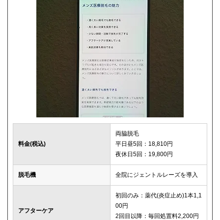
両脇脱毛
料金(税込)
平日昼5回：18,810円
夜休日5回：19,800円
脱毛機
全院にジェントルレーズを導入
初回のみ：薬代(炎症止め)1本1,1
00円
アフターケア
2回目以降：毎回処置料2,200円