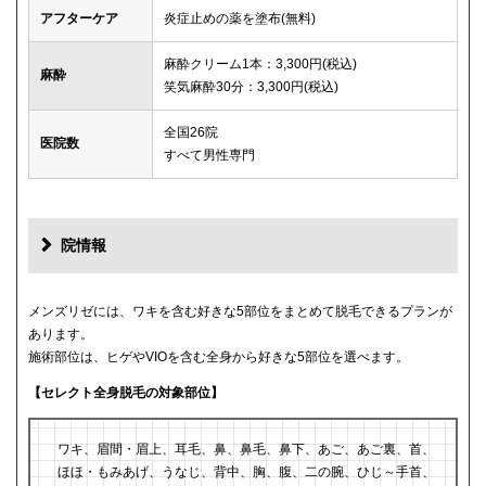
アフターケア
炎症止めの薬を塗布(無料)
麻酔クリーム1本：3,300円(税込)
麻酔
笑気麻酔30分：3,300円(税込)
全国26院
医院数
すべて男性専門
院情報
メンズリゼには、ワキを含む好きな5部位をまとめて脱毛できるプランが
あります。
施術部位は、ヒゲやVIOを含む全身から好きな5部位を選べます。
【セレクト全身脱毛の対象部位】
ワキ、眉間・眉上、耳毛、鼻、鼻毛、鼻下、あご、あご裏、首、
ほほ・もみあげ、うなじ、背中、胸、腹、二の腕、ひじ～手首、