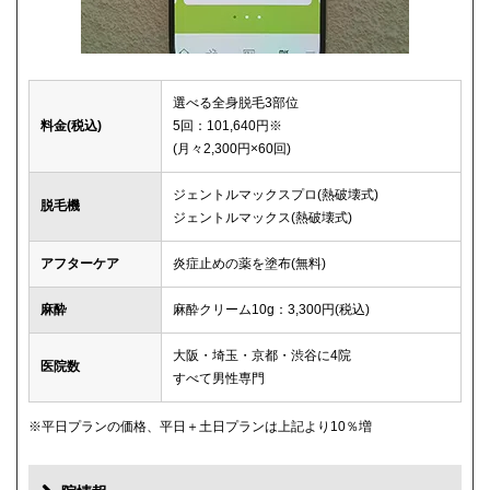
選べる全身脱毛3部位
料金(税込)
5回：101,640円※
(月々2,300円×60回)
ジェントルマックスプロ(熱破壊式)
脱毛機
ジェントルマックス(熱破壊式)
アフターケア
炎症止めの薬を塗布(無料)
麻酔
麻酔クリーム10g：3,300円(税込)
大阪・埼玉・京都・渋谷に4院
医院数
すべて男性専門
※平日プランの価格、平日＋土日プランは上記より10％増