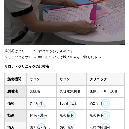
脇脱毛はクリニックで行うのがおすすめです。
クリニックとサロンの違いについては以下の表をご覧ください。
サロン・クリニックの比較表
施術機関
サロン
サロン
クリニック
脱毛法
光脱毛
美容電気脱毛
医療レーザー脱毛
価格
約7万円
10万円以上
約2万円
効果
抑毛・減毛
永久脱毛
永久脱毛
痛み
ほとんどなし
強い痛み
麻酔で軽減可