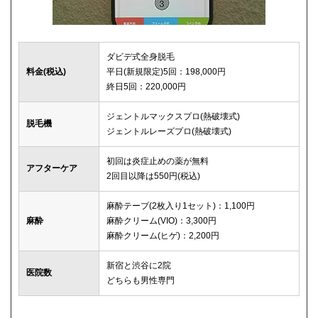
ダビデ式全身脱毛
料金(税込)
平日(新規限定)5回：198,000円
終日5回：220,000円
ジェントルマックスプロ(熱破壊式)
脱毛機
ジェントルレーズプロ(熱破壊式)
初回は炎症止めの薬が無料
アフターケア
2回目以降は550円(税込)
麻酔テープ(2枚入り1セット)：1,100円
麻酔
麻酔クリーム(VIO)：3,300円
麻酔クリーム(ヒゲ)：2,200円
新宿と渋谷に2院
医院数
どちらも男性専門