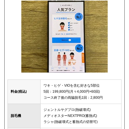
ワキ・ヒゲ・VIOを含む好きな5部位
料金(税込)
5回：199,800円(月々4,000円×60回)
コース終了後の両脇脱毛1回：2,800円
ジェントルヤグプロ(熱破壊式)
脱毛機
メディオスターNEXTPRO(蓄熱式)
ラシャ(熱破壊式と蓄熱式の切替可)