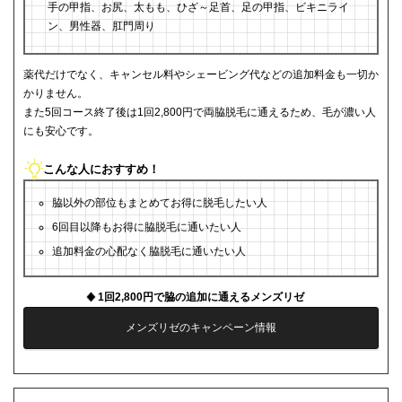
手の甲指、お尻、太もも、ひざ～足首、足の甲指、ビキニライ
ン、男性器、肛門周り
薬代だけでなく、キャンセル料やシェービング代などの追加料金も一切か
かりません。
また5回コース終了後は1回2,800円で両脇脱毛に通えるため、毛が濃い人
にも安心です。
こんな人におすすめ！
脇以外の部位もまとめてお得に脱毛したい人
6回目以降もお得に脇脱毛に通いたい人
追加料金の心配なく脇脱毛に通いたい人
1回2,800円で脇の追加に通えるメンズリゼ
メンズリゼのキャンペーン情報