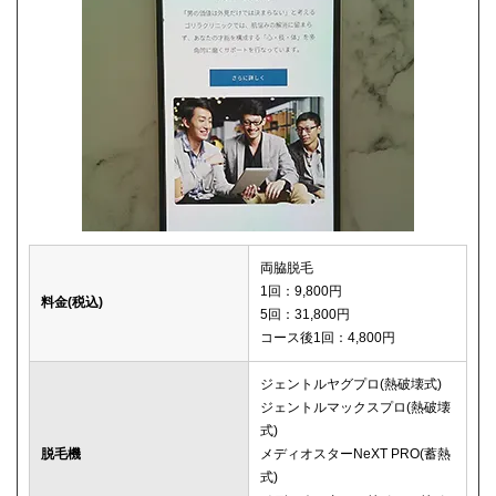
両脇脱毛
1回：9,800円
料金(税込)
5回：31,800円
コース後1回：4,800円
ジェントルヤグプロ(熱破壊式)
ジェントルマックスプロ(熱破壊
式)
脱毛機
メディオスターNeXT PRO(蓄熱
式)