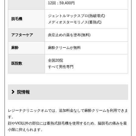
12回：59,400円
ジェントルマックスプロ(熱破壊式)
脱毛機
メディオスターモリノス(蓄熱式)
アフターケア
炎症止めの薬を塗布(無料)
麻酔
麻酔クリームが無料
全国20院
医院数
すべて男性専門
院情報
レジーナクリニックオムでは、追加料金なしで麻酔クリームを利用できま
す。
顔やVIO以外の部位には蓄熱式脱毛機を使用するため、脇脱毛の痛みを最
小限に抑えられます。