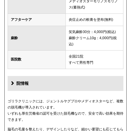
メディオスターモリノスモリノ
ス(蓄熱式)
アフターケア
炎症止めの軟膏を塗布(無料)
笑気麻酔30分：4,000円(税込)
麻酔
麻酔クリーム10g：4,000円(税
込)
全国21院
医院数
すべて男性専門
院情報
ゴリラクリニックには、ジェントルヤグプロやメディオスターなど、複数
の脱毛機が導入されています。
いずれも厚生労働省の認可を受けた脱毛機なので、安全で高い効果を期待
できます。
脇毛の毛量を整えたり、デザインしたりなど、細かい要望にも応じてもら