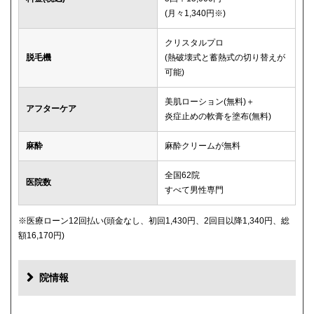
(月々1,340円※)
クリスタルプロ
脱毛機
(熱破壊式と蓄熱式の切り替えが
可能)
美肌ローション(無料)＋
アフターケア
炎症止めの軟膏を塗布(無料)
麻酔
麻酔クリームが無料
全国62院
医院数
すべて男性専門
※医療ローン12回払い(頭金なし、初回1,430円、2回目以降1,340円、総
額16,170円)
院情報