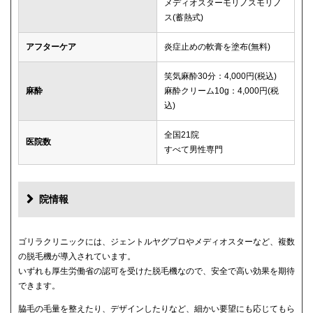
メディオスターモリノスモリノ
ス(蓄熱式)
アフターケア
炎症止めの軟膏を塗布(無料)
笑気麻酔30分：4,000円(税込)
麻酔
麻酔クリーム10g：4,000円(税
込)
全国21院
医院数
すべて男性専門
院情報
ゴリラクリニックには、ジェントルヤグプロやメディオスターなど、複数
の脱毛機が導入されています。
いずれも厚生労働省の認可を受けた脱毛機なので、安全で高い効果を期待
できます。
脇毛の毛量を整えたり、デザインしたりなど、細かい要望にも応じてもら