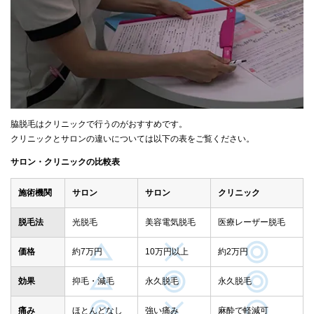
脇脱毛はクリニックで行うのがおすすめです。
クリニックとサロンの違いについては以下の表をご覧ください。
サロン・クリニックの比較表
施術機関
サロン
サロン
クリニック
脱毛法
光脱毛
美容電気脱毛
医療レーザー脱毛
価格
約7万円
10万円以上
約2万円
効果
抑毛・減毛
永久脱毛
永久脱毛
痛み
ほとんどなし
強い痛み
麻酔で軽減可