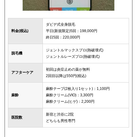
ダビデ式全身脱毛
料金(税込)
平日(新規限定)5回：198,000円
終日5回：220,000円
ジェントルマックスプロ(熱破壊式)
脱毛機
ジェントルレーズプロ(熱破壊式)
初回は炎症止めの薬が無料
アフターケア
2回目以降は550円(税込)
麻酔テープ(2枚入り1セット)：1,100円
麻酔
麻酔クリーム(VIO)：3,300円
麻酔クリーム(ヒゲ)：2,200円
新宿と渋谷に2院
医院数
どちらも男性専門