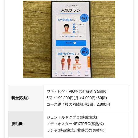
ワキ・ヒゲ・VIOを含む好きな5部位
料金(税込)
5回：199,800円(月々4,000円×60回)
コース終了後の両脇脱毛1回：2,800円
ジェントルヤグプロ(熱破壊式)
脱毛機
メディオスターNEXTPRO(蓄熱式)
ラシャ(熱破壊式と蓄熱式の切替可)