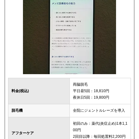
両脇脱毛
料金(税込)
平日昼5回：18,810円
夜休日5回：19,800円
脱毛機
全院にジェントルレーズを導入
初回のみ：薬代(炎症止め)1本1,1
00円
アフターケア
2回目以降：毎回処置料2,200円