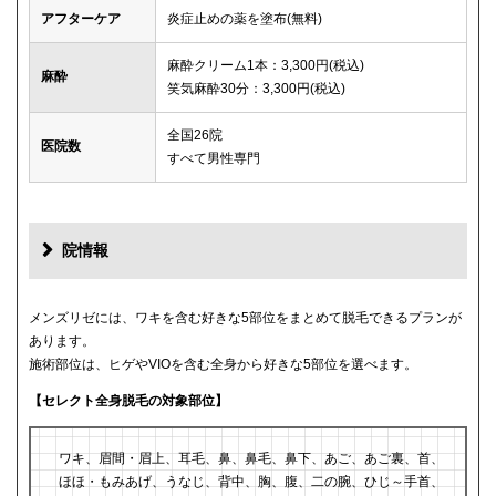
アフターケア
炎症止めの薬を塗布(無料)
麻酔クリーム1本：3,300円(税込)
麻酔
笑気麻酔30分：3,300円(税込)
全国26院
医院数
すべて男性専門
院情報
メンズリゼには、ワキを含む好きな5部位をまとめて脱毛できるプランが
あります。
施術部位は、ヒゲやVIOを含む全身から好きな5部位を選べます。
【セレクト全身脱毛の対象部位】
ワキ、眉間・眉上、耳毛、鼻、鼻毛、鼻下、あご、あご裏、首、
ほほ・もみあげ、うなじ、背中、胸、腹、二の腕、ひじ～手首、