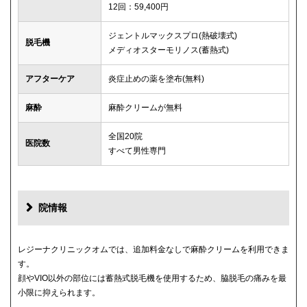
12回：59,400円
ジェントルマックスプロ(熱破壊式)
脱毛機
メディオスターモリノス(蓄熱式)
アフターケア
炎症止めの薬を塗布(無料)
麻酔
麻酔クリームが無料
全国20院
医院数
すべて男性専門
院情報
レジーナクリニックオムでは、追加料金なしで麻酔クリームを利用できま
す。
顔やVIO以外の部位には蓄熱式脱毛機を使用するため、脇脱毛の痛みを最
小限に抑えられます。