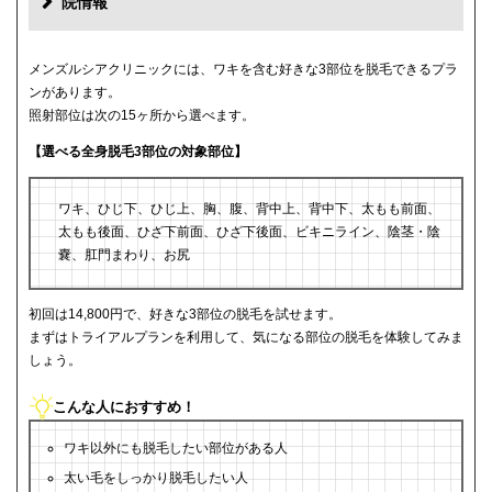
院情報
メンズルシアクリニックには、ワキを含む好きな3部位を脱毛できるプラ
ンがあります。
照射部位は次の15ヶ所から選べます。
【選べる全身脱毛3部位の対象部位】
ワキ、ひじ下、ひじ上、胸、腹、背中上、背中下、太もも前面、
太もも後面、ひざ下前面、ひざ下後面、ビキニライン、陰茎・陰
嚢、肛門まわり、お尻
初回は14,800円で、好きな3部位の脱毛を試せます。
まずはトライアルプランを利用して、気になる部位の脱毛を体験してみま
しょう。
こんな人におすすめ！
ワキ以外にも脱毛したい部位がある人
太い毛をしっかり脱毛したい人