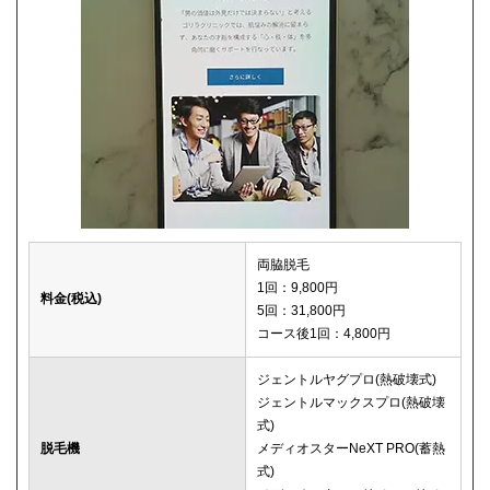
両脇脱毛
1回：9,800円
料金(税込)
5回：31,800円
コース後1回：4,800円
ジェントルヤグプロ(熱破壊式)
ジェントルマックスプロ(熱破壊
式)
脱毛機
メディオスターNeXT PRO(蓄熱
式)