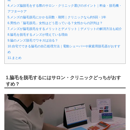
4.メンズ脇脱毛をする際のサロン・クリニック選びのポイント｜料金・脱毛機・
アフターケア
5.メンズの脇毛脱毛にかかる回数・期間｜クリニックなら約5回・1年
6.男性の「脇毛脱毛」女性はどう思っている？女性からの評判は？
7.メンズが脇毛脱毛をするメリットとデメリット｜デメリットの解消方法も紹介
8.脇毛を脱毛するメンズが増えている理由
9.脇のメンズ脱毛でワキガは治る？
10.自宅でできる脇毛の自己処理方法｜電動シェーバーや家庭用脱毛器がおすす
め
11.まとめ
1.脇毛を脱毛するにはサロン・クリニックどっちがおす
すめ？