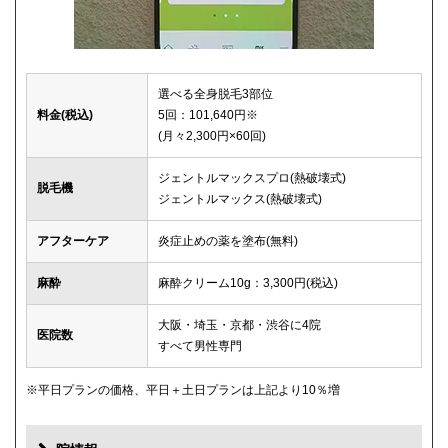
選べる全身脱毛3部位
料金(税込)
5回：101,640円※
(月々2,300円×60回)
ジェントルマックスプロ(熱破壊式)
脱毛機
ジェントルマックス(熱破壊式)
アフターケア
炎症止めの薬を塗布(無料)
麻酔
麻酔クリーム10g：3,300円(税込)
大阪・埼玉・京都・渋谷に4院
医院数
すべて男性専門
※平日プランの価格、平日＋土日プランは上記より10％増