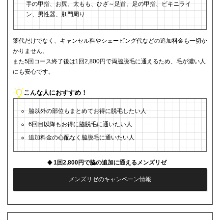
手の甲指、お尻、太もも、ひざ～足首、足の甲指、ビキニライ
ン、男性器、肛門周り
薬代だけでなく、キャンセル料やシェービング代などの追加料金も一切か
かりません。
また5回コース終了後は1回2,800円で両脇脱毛に通えるため、毛が濃い人
にも安心です。
こんな人におすすめ！
脇以外の部位もまとめてお得に脱毛したい人
6回目以降もお得に脇脱毛に通いたい人
追加料金の心配なく脇脱毛に通いたい人
1回2,800円で脇の追加に通えるメンズリゼ
メンズリゼのキャンペーン情報