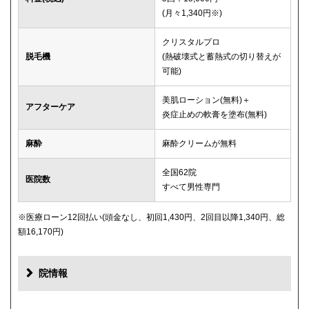
(月々1,340円※)
クリスタルプロ
脱毛機
(熱破壊式と蓄熱式の切り替えが
可能)
美肌ローション(無料)＋
アフターケア
炎症止めの軟膏を塗布(無料)
麻酔
麻酔クリームが無料
全国62院
医院数
すべて男性専門
※医療ローン12回払い(頭金なし、初回1,430円、2回目以降1,340円、総
額16,170円)
院情報