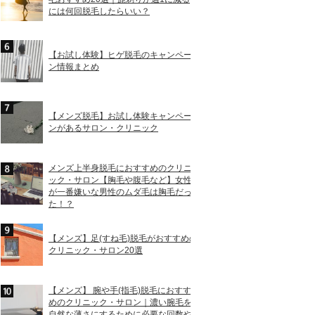
には何回脱毛したらいい？
【お試し体験】ヒゲ脱毛のキャンペー
ン情報まとめ
【メンズ脱毛】お試し体験キャンペー
ンがあるサロン・クリニック
メンズ上半身脱毛におすすめのクリニ
ック・サロン【胸毛や腹毛など】女性
が一番嫌いな男性のムダ毛は胸毛だっ
た！？
【メンズ】足(すね毛)脱毛がおすすめの
クリニック・サロン20選
【メンズ】 腕や手(指毛)脱毛におすす
めのクリニック・サロン｜濃い腕毛を
自然な薄さにするために必要な回数や