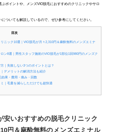
ぶポイントや、メンズVIO脱毛におすすめのクリニックやサロ
いについても解説しているので、ぜひ参考にしてください。
目次
リニック10選｜VIO脱毛が月々2,310円＆麻酔無料のメンズエミナ
ロン8選｜男性スタッフ施術のVIO脱毛が1部位1回980円のメンズク
選び方｜失敗しない3つのポイントとは？
ット｜デメリットの解消方法も紹介
毛効果・費用・痛み・回数
口コミ｜毛量を減らしただけでも超快適
料金が安いおすすめの脱毛クリニック
2,310円＆麻酔無料のメンズエミナル