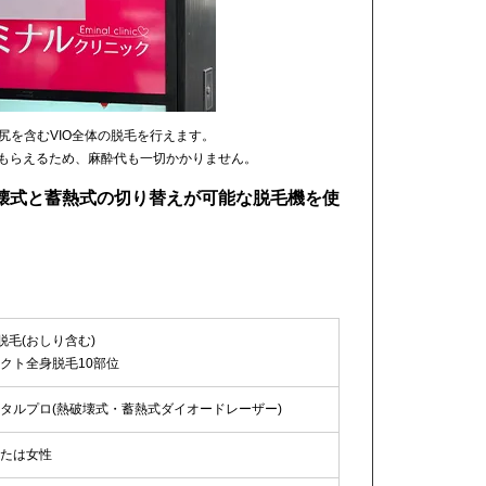
お尻を含むVIO全体の脱毛を行えます。
てもらえるため、麻酔代も一切かかりません。
壊式と蓄熱式の切り替えが可能な脱毛機を使
O脱毛(おしり含む)
クト全身脱毛10部位
タルプロ(熱破壊式・蓄熱式ダイオードレーザー)
たは女性