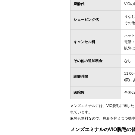
麻酔代
VIO
うなじ
シェービング代
その他
ネット
キャンセル料
電話：
以降は
その他の追加料金
なし
11:00
診療時間
(院に
医院数
全国6
メンズエミナルには、VIO脱毛に適し
れています。
麻酔も無料なので、痛みを抑えつつ効率
メンズエミナルのVIO脱毛の値