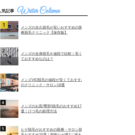
人気記事
メンズの永久脱毛が安いおすすめの医
療脱毛クリニック【保存版】
メンズの全身脱毛を値段で比較｜安く
ておすすめなのは？
メンズVIO脱毛の値段が安くておすすめ
のクリニック・サロン18選
メンズのお尻(臀部)脱毛のおすすめ17
選｜けつ毛の処理方法
ヒゲ脱毛がおすすめの医療・サロン脱
毛おすすめ20選｜髭剃りが週1に減る