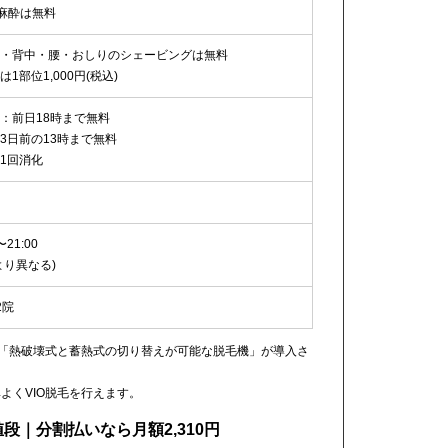
の麻酔は無料
・背中・腰・おしりのシェービングは無料
は1部位1,000円(税込)
：前日18時まで無料
3日前の13時まで無料
1回消化
〜21:00
より異なる)
2院
た「熱破壊式と蓄熱式の切り替えが可能な脱毛機」が導入さ
よくVIO脱毛を行えます。
段｜分割払いなら月額2,310円