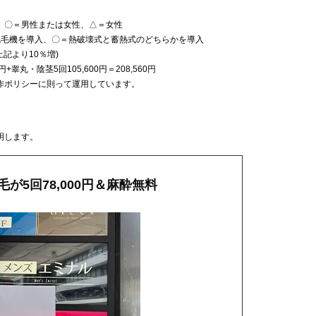
、〇＝男性または女性、△＝女性
脱毛機を導入、〇＝熱破壊式と蓄熱式のどちらかを導入
記より10％増)
円+睾丸・陰茎5回105,600円＝208,560円
作ポリシーに則って運用しています。
明します。
が5回78,000円＆麻酔無料