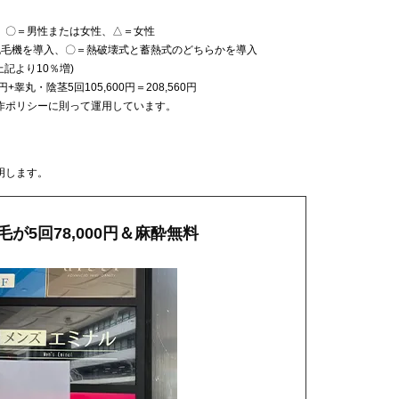
、〇＝男性または女性、△＝女性
脱毛機を導入、〇＝熱破壊式と蓄熱式のどちらかを導入
記より10％増)
円+睾丸・陰茎5回105,600円＝208,560円
作ポリシーに則って運用しています。
明します。
が5回78,000円＆麻酔無料