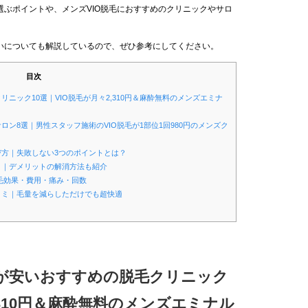
ぶポイントや、メンズVIO脱毛におすすめのクリニックやサロ
いについても解説しているので、ぜひ参考にしてください。
目次
リニック10選｜VIO脱毛が月々2,310円＆麻酔無料のメンズエミナ
ロン8選｜男性スタッフ施術のVIO脱毛が1部位1回980円のメンズク
選び方｜失敗しない3つのポイントとは？
ット｜デメリットの解消方法も紹介
毛効果・費用・痛み・回数
口コミ｜毛量を減らしただけでも超快適
料金が安いおすすめの脱毛クリニック
2,310円＆麻酔無料のメンズエミナル