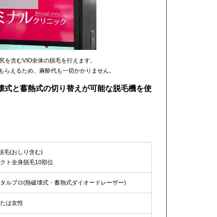
お尻を含むVIO全体の脱毛を行えます。
てもらえるため、麻酔代も一切かかりません。
壊式と蓄熱式の切り替えが可能な脱毛機を使
O脱毛(おしり含む)
クト全身脱毛10部位
タルプロ(熱破壊式・蓄熱式ダイオードレーザー)
たは女性