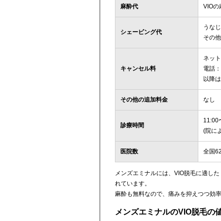
麻酔代
VIO
うなじ
シェービング代
その他
ネット
キャンセル料
電話：
以降は
その他の追加料金
なし
11:00
診療時間
(院に
医院数
全国6
メンズエミナルには、VIO脱毛に適し
れています。
麻酔も無料なので、痛みを抑えつつ効率
メンズエミナルのVIO脱毛の値