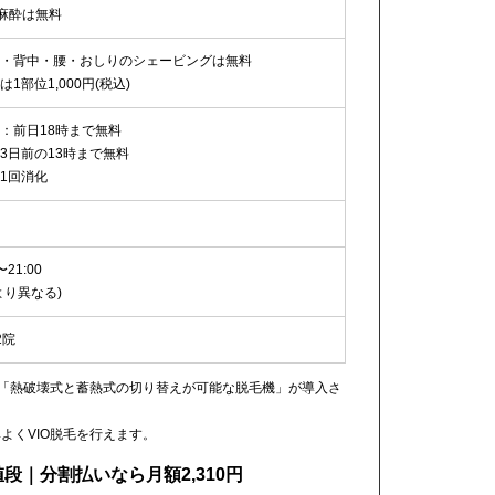
の麻酔は無料
・背中・腰・おしりのシェービングは無料
は1部位1,000円(税込)
：前日18時まで無料
3日前の13時まで無料
1回消化
〜21:00
より異なる)
2院
た「熱破壊式と蓄熱式の切り替えが可能な脱毛機」が導入さ
よくVIO脱毛を行えます。
段｜分割払いなら月額2,310円