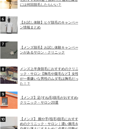
には何回脱毛したらいい？
【お試し体験】ヒゲ脱毛のキャンペー
ン情報まとめ
【メンズ脱毛】お試し体験キャンペー
ンがあるサロン・クリニック
メンズ上半身脱毛におすすめのクリニ
ック・サロン【胸毛や腹毛など】女性
が一番嫌いな男性のムダ毛は胸毛だっ
た！？
【メンズ】足(すね毛)脱毛がおすすめの
クリニック・サロン20選
【メンズ】 腕や手(指毛)脱毛におすす
めのクリニック・サロン｜濃い腕毛を
自然な薄さにするために必要な回数や