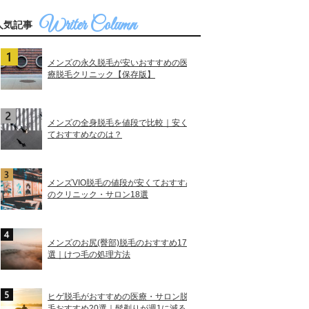
人気記事
メンズの永久脱毛が安いおすすめの医
療脱毛クリニック【保存版】
メンズの全身脱毛を値段で比較｜安く
ておすすめなのは？
メンズVIO脱毛の値段が安くておすすめ
のクリニック・サロン18選
メンズのお尻(臀部)脱毛のおすすめ17
選｜けつ毛の処理方法
ヒゲ脱毛がおすすめの医療・サロン脱
毛おすすめ20選｜髭剃りが週1に減る