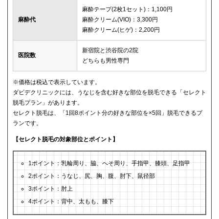
麻酔テープ(2枚1セット)：1,100円
麻酔代
麻酔クリーム(VIO)：3,300円
麻酔クリーム(ヒゲ)：2,200円
新宿院と渋谷院の2院
医院数
どちらも男性専門
※価格は税込で表示しています。
ダビデクリニックには、うなじを含む好きな部位を脱毛できる「セレクト
脱毛プラン」があります。
セレクト脱毛は、「1回8ポイント分の好きな部位を×5回」脱毛できるプ
ランです。
【セレクト脱毛の対象部位とポイント】
1ポイント：乳輪周り、脇、へそ周り、手指甲、膝頭、足指甲
2ポイント：うなじ、尻、胸、腹、肘下、鼠径部
3ポイント：肘上
4ポイント：背中、太もも、膝下