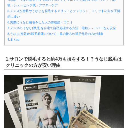
額・シェービング代・アフターケア
5.メンズが襟足やうなじを脱毛するメリットとデメリット｜メリットの方が圧倒
的に多い
6.実際にうなじ脱毛をした人の体験談・口コミ
7.メンズのうなじ(襟足)を自宅で自己処理する方法｜電動シェーバーなら安全
8.うなじ(襟足)の脱毛範囲について｜首の後ろの襟足部分のみが対象
9.まとめ
1.サロンで脱毛すると約4万も損をする！？うなじ脱毛は
クリニックの方が安い理由