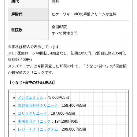
薬代
無料
麻酔代
ヒゲ・ワキ・VIOの麻酔クリームが無料
全国62院
医院数
すべて男性専門
※価格は税込で表示しています。
※1：医療ローン48回払い(頭金なし、初回2,050円、2回目以降2,050円、
総額98,400円)
メンズエミナルは今回調査した10院の中で、「うなじ+背中」の5回総額
が最安値のクリニックです。
【うなじ+背中の料金(税込)】
メンズエミナル
：75,000円/5回
渋谷美容外科クリニック
：158,400円/5回
ゴリラクリニック
：187,600円/5回
湘南美容クリニック
：194,280円/6回
レジーナクリニックオム
：209,000円/5回