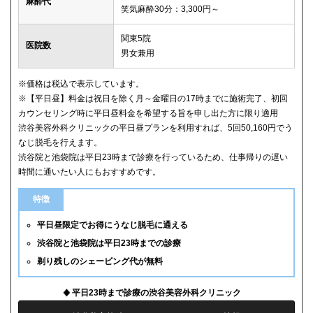
麻酔代
笑気麻酔30分：3,300円～
関東5院
医院数
男女兼用
※価格は税込で表示しています。
※【平日昼】料金は祝日を除く月～金曜日の17時までに施術完了、初回
カウンセリング時に平日昼料金を希望する旨を申し出た方に限り適用
渋谷美容外科クリニックの平日昼プランを利用すれば、5回50,160円でう
なじ脱毛を行えます。
渋谷院と池袋院は平日23時まで診療を行っているため、仕事帰りの遅い
時間に通いたい人にもおすすめです。
特徴
平日昼限定でお得にうなじ脱毛に通える
渋谷院と池袋院は平日23時までの診療
剃り残しのシェービング代が無料
平日23時まで診療の渋谷美容外科クリニック