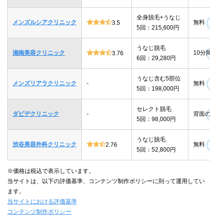
全身脱毛+うなじ
メンズルシアクリニック
無料
3.5
5回：215,600円
うなじ脱毛
湘南美容クリニック
10分間
3.76
6回：29,280円
うなじ含む5部位
メンズリアラクリニック
-
無料
5回：198,000円
セレクト脱毛
ダビデクリニック
-
背面のみ
5回：98,000円
うなじ脱毛
渋谷美容外科クリニック
無料
2.76
5回：52,800円
※価格は税込で表示しています。
当サイトは、以下の評価基準、コンテンツ制作ポリシーに則って運用してい
ます。
当サイトにおける評価基準
コンテンツ制作ポリシー