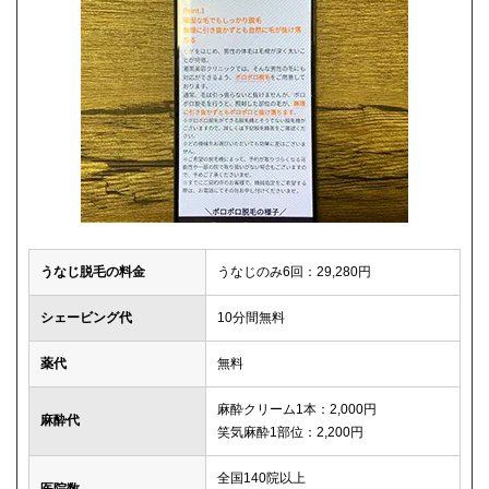
うなじ脱毛の料金
うなじのみ6回：29,280円
シェービング代
10分間無料
薬代
無料
麻酔クリーム1本：2,000円
麻酔代
笑気麻酔1部位：2,200円
全国140院以上
医院数