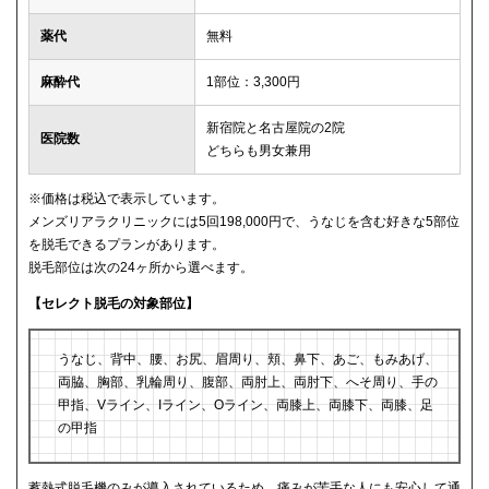
薬代
無料
麻酔代
1部位：3,300円
新宿院と名古屋院の2院
医院数
どちらも男女兼用
※価格は税込で表示しています。
メンズリアラクリニックには5回198,000円で、うなじを含む好きな5部位
を脱毛できるプランがあります。
脱毛部位は次の24ヶ所から選べます。
【セレクト脱毛の対象部位】
うなじ、背中、腰、お尻、眉周り、頬、鼻下、あご、もみあげ、
両脇、胸部、乳輪周り、腹部、両肘上、両肘下、へそ周り、手の
甲指、Vライン、Iライン、Oライン、両膝上、両膝下、両膝、足
の甲指
蓄熱式脱毛機のみが導入されているため、痛みが苦手な人にも安心して通