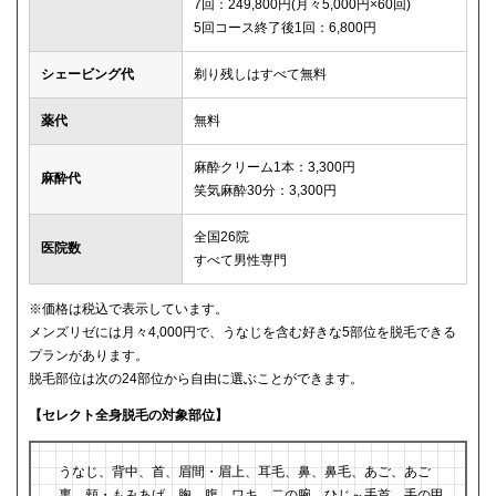
7回：249,800円(月々5,000円×60回)
5回コース終了後1回：6,800円
シェービング代
剃り残しはすべて無料
薬代
無料
麻酔クリーム1本：3,300円
麻酔代
笑気麻酔30分：3,300円
全国26院
医院数
すべて男性専門
※価格は税込で表示しています。
メンズリゼには月々4,000円で、うなじを含む好きな5部位を脱毛できる
プランがあります。
脱毛部位は次の24部位から自由に選ぶことができます。
【セレクト全身脱毛の対象部位】
うなじ、背中、首、眉間・眉上、耳毛、鼻、鼻毛、あご、あご
裏、頬・もみあげ、胸、腹、ワキ、二の腕、ひじ～手首、手の甲