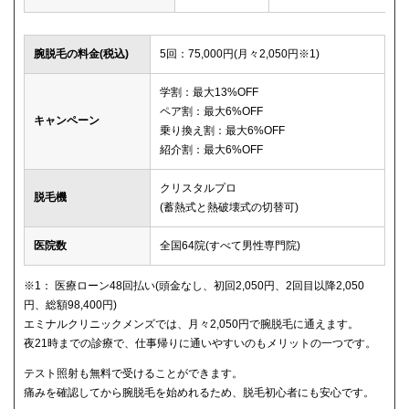
腕脱毛の料金(税込)
5回：75,000円(月々2,050円※1)
学割：最大13%OFF
ペア割：最大6%OFF
キャンペーン
乗り換え割：最大6%OFF
紹介割：最大6%OFF
クリスタルプロ
脱毛機
(蓄熱式と熱破壊式の切替可)
医院数
全国64院(すべて男性専門院)
※1： 医療ローン48回払い(頭金なし、初回2,050円、2回目以降2,050
円、総額98,400円)
エミナルクリニックメンズでは、月々2,050円で腕脱毛に通えます。
夜21時までの診療で、仕事帰りに通いやすいのもメリットの一つです。
テスト照射も無料で受けることができます。
痛みを確認してから腕脱毛を始めれるため、脱毛初心者にも安心です。