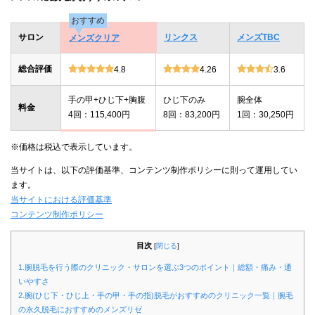
おすすめ
サロン
リンクス
メンズTBC
メンズクリア
総合評価
4.8
4.26
3.6
手の甲+ひじ下+胸腹
ひじ下のみ
腕全体
料金
4回：115,400円
8回：83,200円
1回：30,250円
※価格は税込で表示しています。
当サイトは、以下の評価基準、コンテンツ制作ポリシーに則って運用してい
ます。
当サイトにおける評価基準
コンテンツ制作ポリシー
目次
[
閉じる
]
1.腕脱毛を行う際のクリニック・サロンを選ぶ3つのポイント｜総額・痛み・通
いやすさ
2.腕(ひじ下・ひじ上・手の甲・手の指)脱毛がおすすめのクリニック一覧｜腕毛
の永久脱毛におすすめのメンズリゼ