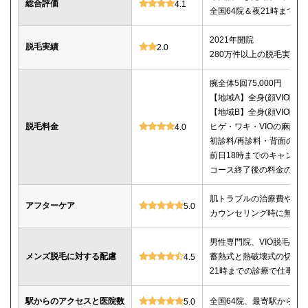
総合評価
4.1
全国64院＆夜21時まで
2021年開院
脱毛実績
2.0
280万件以上の脱毛実績あ
腕全体5回75,000円
【地域A】全身(顔VIO除く)5
【地域B】全身(顔VIO除く)5
脱毛料金
ヒゲ・ワキ・VIOの麻酔
4.0
初診料/再診料・背面のシ
前日18時までのキャンセ
コース終了後の料金の記載
肌トラブルの治療費や薬
アフターケア
5.0
カウンセリング時に無料
男性専門院、VIO脱毛の施
メンズ脱毛に対する配慮
蓄熱式と熱破壊式の切替
4.5
21時までの診療で仕事帰
駅からのアクセスと医院数
全国64院、最寄駅から徒
5.0