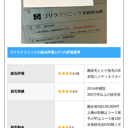
ゴリラクリニックの総合評価と5つの評価基準
腕脱毛とヒゲ脱毛の同時契約
総合評価
4.06
全院にメディオスターNeX
2014年開院
脱毛実績
4.0
300万件以上の脱毛実績あ
腕全体5回158,800円
上腕or前腕はコース後1回14
手の甲はコース後1回5,80
全身脱毛(顔VIO除く)5回29
脱毛料金
3.0