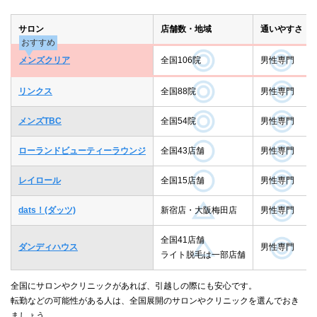
サロン
店舗数・地域
通いやすさ
おすすめ
メンズクリア
全国106院
男性専門
リンクス
全国88院
男性専門
メンズTBC
全国54院
男性専門
ローランドビューティーラウンジ
全国43店舗
男性専門
レイロール
全国15店舗
男性専門
dats！(ダッツ)
新宿店・大阪梅田店
男性専門
全国41店舗
ダンディハウス
男性専門
ライト脱毛は一部店舗
全国にサロンやクリニックがあれば、引越しの際にも安心です。
転勤などの可能性がある人は、全国展開のサロンやクリニックを選んでおき
ましょう。