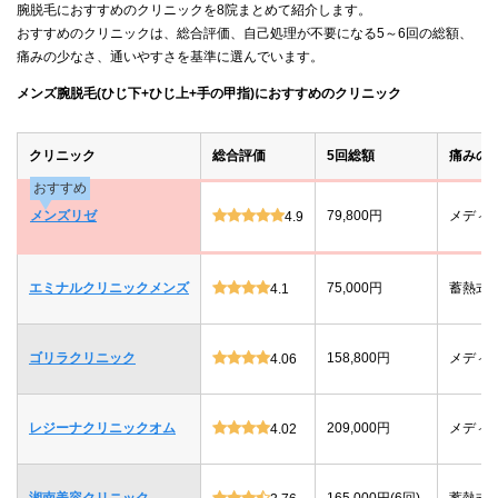
腕脱毛におすすめのクリニックを8院まとめて紹介します。
おすすめのクリニックは、総合評価、自己処理が不要になる5～6回の総額、
痛みの少なさ、通いやすさを基準に選んでいます。
メンズ腕脱毛(ひじ下+ひじ上+手の甲指)におすすめのクリニック
クリニック
総合評価
5回総額
痛みの
おすすめ
メンズリゼ
79,800円
メディ
4.9
エミナルクリニックメンズ
75,000円
蓄熱式
4.1
ゴリラクリニック
158,800円
メディ
4.06
レジーナクリニックオム
209,000円
メディ
4.02
湘南美容クリニック
165,000円(6回)
蓄熱式