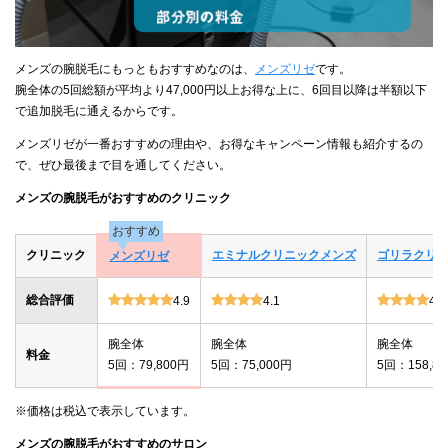
メンズの腕脱毛にもっともおすすめなのは、
メンズリゼ
です。
腕全体の5回総額が平均より47,000円以上お得な上に、6回目以降は半額以下
で追加脱毛に通えるからです。
メンズリゼが一番おすすめの理由や、お得なキャンペーン情報も紹介するの
で、ぜひ最後まで目を通してください。
メンズの腕脱毛がおすすめのクリニック
おすすめ
クリニック
エミナルクリニックメンズ
ゴリラクリ
メンズリゼ
総合評価
4.9
4.1
4.0
腕全体
腕全体
腕全体
料金
5回：79,800円
5回：75,000円
5回：158,8
※価格は税込で表示しています。
メンズの腕脱毛がおすすめのサロン