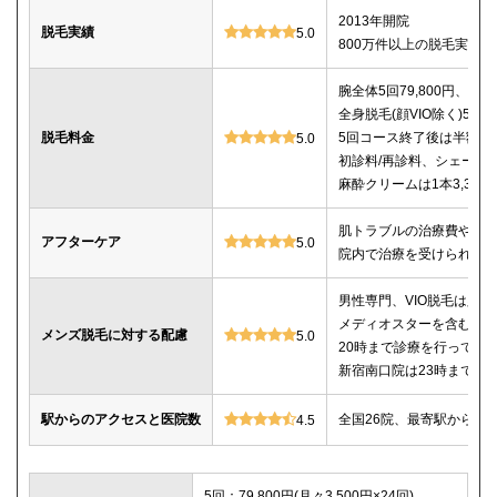
2013年開院
脱毛実績
5.0
800万件以上の脱毛実績あ
腕全体5回79,800円、7回9
全身脱毛(顔VIO除く)5回22
脱毛料金
5回コース終了後は半額以
5.0
初診料/再診料、シェービ
麻酔クリームは1本3,30
肌トラブルの治療費や薬
アフターケア
5.0
院内で治療を受けられる
男性専門、VIO脱毛は必
メディオスターを含む4種
メンズ脱毛に対する配慮
5.0
20時まで診療を行ってい
新宿南口院は23時までの
駅からのアクセスと医院数
全国26院、最寄駅から徒
4.5
5回：79,800円(月々3,500円×24回)