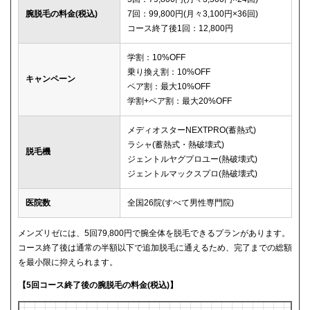
腕脱毛の料金(税込)
7回：99,800円(月々3,100円×36回)
コース終了後1回：12,800円
学割：10%OFF
乗り換え割：10%OFF
キャンペーン
ペア割：最大10%OFF
学割+ペア割：最大20%OFF
メディオスターNEXTPRO(蓄熱式)
ラシャ(蓄熱式・熱破壊式)
脱毛機
ジェントルヤグプロユー(熱破壊式)
ジェントルマックスプロ(熱破壊式)
医院数
全国26院(すべて男性専門院)
メンズリゼには、5回79,800円で腕全体を脱毛できるプランがあります。
コース終了後は通常の半額以下で追加脱毛に通えるため、完了までの総額
を最小限に抑えられます。
【5回コース終了後の腕脱毛の料金(税込)】