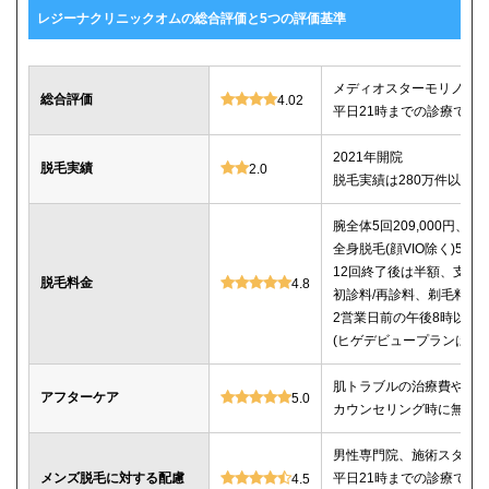
レジーナクリニックオムの総合評価と5つの評価基準
メディオスターモリノス
総合評価
4.02
平日21時までの診療で仕
2021年開院
脱毛実績
2.0
脱毛実績は280万件以上
腕全体5回209,000円、ひじ
全身脱毛(顔VIO除く)5回25
12回終了後は半額、支払
脱毛料金
4.8
初診料/再診料、剃毛料、
2営業日前の午後8時以降
(ヒゲデビュープランはキ
肌トラブルの治療費や薬
アフターケア
5.0
カウンセリング時に無料
男性専門院、施術スタッフは
メンズ脱毛に対する配慮
平日21時までの診療で仕
4.5