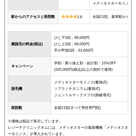
メディオスターモリノス
駅からのアクセスと医院数
全国21院、最寄駅から徒
3.8
ひじ下5回：88,000円
腕脱毛の料金(税込)
ひじ上5回：88,000円
手の甲指5回：33,000円
学割・乗り換え割・紹介割：10%OFF
キャンペーン
(205,000円(税込)以上の契約で適用)
メディオスターモリノス(蓄熱式)
脱毛機
ソプラノチタニウム(蓄熱式)
ジェントルマックスプロ(熱破壊式)
医院数
全国21院(すべて男性専門院)
※価格は税込で表示しています。
レジーナクリニックオムには、メディオスターの最新機種「メディオスタ
ーモリノス」が導入されています。