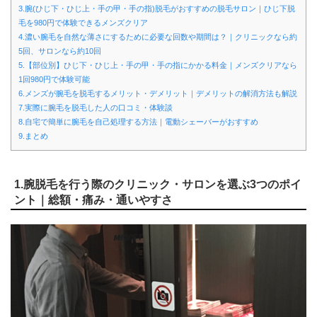
3.腕(ひじ下・ひじ上・手の甲・手の指)脱毛がおすすめの脱毛サロン｜ひじ下脱
毛を980円で体験できるメンズクリア
4.濃い腕毛を自然な薄さにするために必要な回数や期間は？｜クリニックなら約
5回、サロンなら約10回
5.【部位別】ひじ下・ひじ上・手の甲・手の指にかかる料金｜メンズクリアなら
1回980円で体験可能
6.メンズが腕毛を脱毛するメリット・デメリット｜デメリットの解消方法も解説
7.実際に腕毛を脱毛した人の口コミ・体験談
8.自宅で簡単に腕毛を自己処理する方法｜電動シェーバーがおすすめ
9.まとめ
1.腕脱毛を行う際のクリニック・サロンを選ぶ3つのポイ
ント｜総額・痛み・通いやすさ