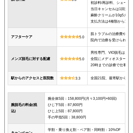
初診料/再診料、シェービ
当日キャンセルは1回消化
麻酔クリームが10g5,00
支払方法は4種類から選べ
肌トラブルの治療費や薬
アフターケア
5.0
院内で治療を受けられる
男性専門、VIO脱毛は必
メンズ脱毛に対する配慮
全院にメディオスター導
5.0
20時までの診療で仕事帰
駅からのアクセスと医院数
全国21院、最寄駅から徒
3.3
腕全体5回：158,800円(月々3,100円×60回)
腕脱毛の料金(税
ひじ下5回：87,800円
込)
ひじ上5回：87,800円
手の甲指5回：38,800円
学割・乗り換え割・ペア割・同時割：10%OF
キャンペーン