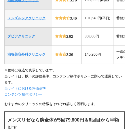
3.76
メンズルシアクリニック
101,640円(平日)
蓄熱式
3.46
ダビデクリニック
80,000円
蓄熱式
2.92
一部の
渋谷美容外科クリニック
145,200円
2.36
メディ
※価格は税込で表示しています。
当サイトは、以下の評価基準、コンテンツ制作ポリシーに則って運用してい
ます。
当サイトにおける評価基準
コンテンツ制作ポリシー
おすすめのクリニックの特徴をそれぞれ詳しく説明します。
メンズリゼなら腕全体が5回79,800円＆6回目から半額
以下