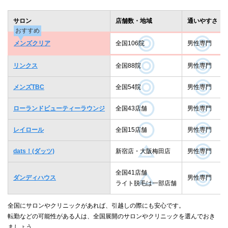
サロン
店舗数・地域
通いやすさ
おすすめ
メンズクリア
全国106院
男性専門
リンクス
全国88院
男性専門
メンズTBC
全国54院
男性専門
ローランドビューティーラウンジ
全国43店舗
男性専門
レイロール
全国15店舗
男性専門
dats！(ダッツ)
新宿店・大阪梅田店
男性専門
全国41店舗
ダンディハウス
男性専門
ライト脱毛は一部店舗
全国にサロンやクリニックがあれば、引越しの際にも安心です。
転勤などの可能性がある人は、全国展開のサロンやクリニックを選んでおき
ましょう。