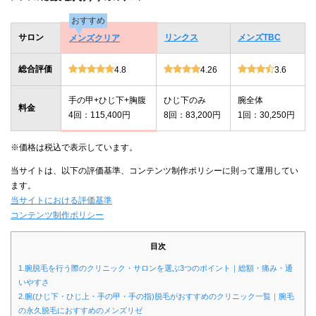
おすすめ
サロン
リンクス
メンズTBC
メンズクリア
総合評価
4.8
4.26
3.6
手の甲+ひじ下+胸腹
ひじ下のみ
腕全体
料金
4回：115,400円
8回：83,200円
1回：30,250円
※価格は税込で表示しています。
当サイトは、以下の評価基準、コンテンツ制作ポリシーに則って運用してい
ます。
当サイトにおける評価基準
コンテンツ制作ポリシー
目次
1.腕脱毛を行う際のクリニック・サロンを選ぶ3つのポイント｜総額・痛み・通
いやすさ
2.腕(ひじ下・ひじ上・手の甲・手の指)脱毛がおすすめのクリニック一覧｜腕毛
の永久脱毛におすすめのメンズリゼ