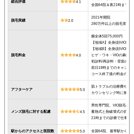
総合評価
4.1
全国64院＆夜21時まで
2021年開院
脱毛実績
2.0
280万件以上の脱毛実績あ
腕全体5回75,000円
【地域A】全身(顔VIO除く)5
【地域B】全身(顔VIO除く)5
脱毛料金
ヒゲ・ワキ・VIOの麻酔
4.0
初診料/再診料・背面のシ
前日18時までのキャンセ
コース終了後の料金の記載
肌トラブルの治療費や薬
アフターケア
5.0
カウンセリング時に無料
男性専門院、VIO脱毛の施
メンズ脱毛に対する配慮
蓄熱式と熱破壊式の切替
4.5
21時までの診療で仕事帰
駅からのアクセスと医院数
全国64院、最寄駅から徒
5.0