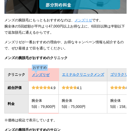
メンズの腕脱毛にもっともおすすめなのは、
メンズリゼ
です。
腕全体の5回総額が平均より47,000円以上お得な上に、6回目以降は半額以下
で追加脱毛に通えるからです。
メンズリゼが一番おすすめの理由や、お得なキャンペーン情報も紹介するの
で、ぜひ最後まで目を通してください。
メンズの腕脱毛がおすすめのクリニック
おすすめ
クリニック
エミナルクリニックメンズ
ゴリラクリ
メンズリゼ
総合評価
4.9
4.1
4.0
腕全体
腕全体
腕全体
料金
5回：79,800円
5回：75,000円
5回：158,8
※価格は税込で表示しています。
メンズの腕脱毛がおすすめのサロン