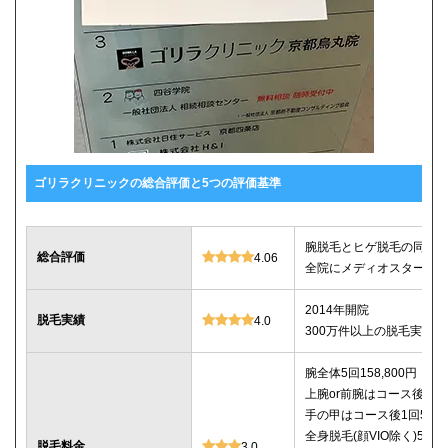
ゴリラクリニックの総合評価と5つの評価基準
腕脱毛とヒゲ脱毛の同時契約
総合評価
4.06
全院にメディオスターNeX
2014年開院
脱毛実績
4.0
300万件以上の脱毛実績あ
腕全体5回158,800円
上腕or前腕はコース後1回14
手の甲はコース後1回5,80
全身脱毛(顔VIO除く)5回29
脱毛料金
3.0