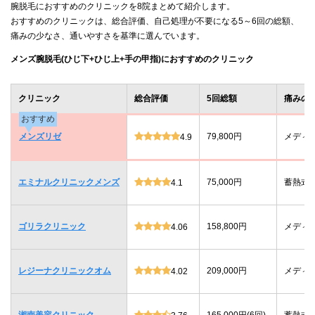
腕脱毛におすすめのクリニックを8院まとめて紹介します。
おすすめのクリニックは、総合評価、自己処理が不要になる5～6回の総額、
痛みの少なさ、通いやすさを基準に選んでいます。
メンズ腕脱毛(ひじ下+ひじ上+手の甲指)におすすめのクリニック
クリニック
総合評価
5回総額
痛みの
おすすめ
メンズリゼ
79,800円
メディ
4.9
エミナルクリニックメンズ
75,000円
蓄熱式
4.1
ゴリラクリニック
158,800円
メディ
4.06
レジーナクリニックオム
209,000円
メディ
4.02
湘南美容クリニック
165,000円(6回)
蓄熱式