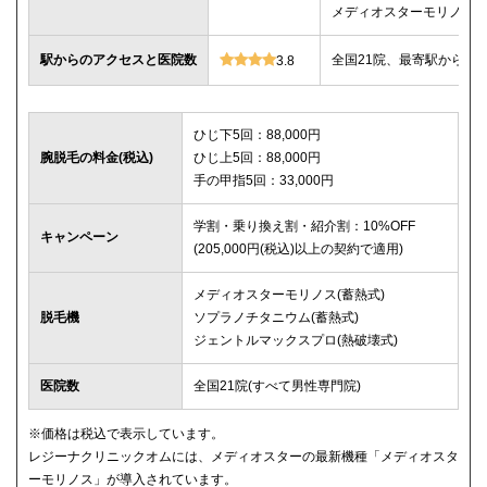
メディオスターモリノス
駅からのアクセスと医院数
全国21院、最寄駅から徒
3.8
ひじ下5回：88,000円
腕脱毛の料金(税込)
ひじ上5回：88,000円
手の甲指5回：33,000円
学割・乗り換え割・紹介割：10%OFF
キャンペーン
(205,000円(税込)以上の契約で適用)
メディオスターモリノス(蓄熱式)
脱毛機
ソプラノチタニウム(蓄熱式)
ジェントルマックスプロ(熱破壊式)
医院数
全国21院(すべて男性専門院)
※価格は税込で表示しています。
レジーナクリニックオムには、メディオスターの最新機種「メディオスタ
ーモリノス」が導入されています。