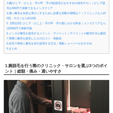
3.腕(ひじ下・ひじ上・手の甲・手の指)脱毛がおすすめの脱毛サロン｜ひじ下脱
毛を980円で体験できるメンズクリア
4.濃い腕毛を自然な薄さにするために必要な回数や期間は？｜クリニックなら約
5回、サロンなら約10回
5.【部位別】ひじ下・ひじ上・手の甲・手の指にかかる料金｜メンズクリアなら
1回980円で体験可能
6.メンズが腕毛を脱毛するメリット・デメリット｜デメリットの解消方法も解説
7.実際に腕毛を脱毛した人の口コミ・体験談
8.自宅で簡単に腕毛を自己処理する方法｜電動シェーバーがおすすめ
9.まとめ
1.腕脱毛を行う際のクリニック・サロンを選ぶ3つのポイ
ント｜総額・痛み・通いやすさ