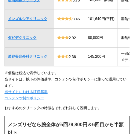
3.76
メンズルシアクリニック
101,640円(平日)
蓄熱式
3.46
ダビデクリニック
80,000円
蓄熱式
2.92
一部の
渋谷美容外科クリニック
145,200円
2.36
メディ
※価格は税込で表示しています。
当サイトは、以下の評価基準、コンテンツ制作ポリシーに則って運用してい
ます。
当サイトにおける評価基準
コンテンツ制作ポリシー
おすすめのクリニックの特徴をそれぞれ詳しく説明します。
メンズリゼなら腕全体が5回79,800円＆6回目から半額
以下