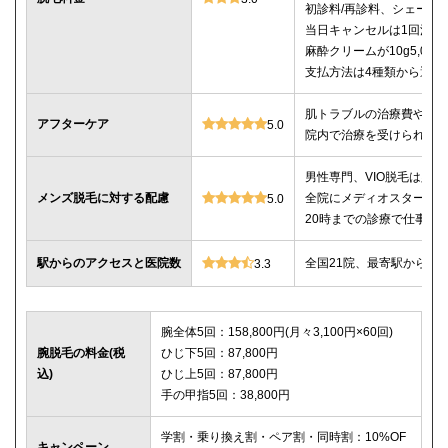
初診料/再診料、シェービ
当日キャンセルは1回消化
麻酔クリームが10g5,00
支払方法は4種類から選べ
肌トラブルの治療費や薬
アフターケア
5.0
院内で治療を受けられる
男性専門、VIO脱毛は必
メンズ脱毛に対する配慮
全院にメディオスター導
5.0
20時までの診療で仕事帰
駅からのアクセスと医院数
全国21院、最寄駅から徒
3.3
腕全体5回：158,800円(月々3,100円×60回)
腕脱毛の料金(税
ひじ下5回：87,800円
込)
ひじ上5回：87,800円
手の甲指5回：38,800円
学割・乗り換え割・ペア割・同時割：10%OF
キャンペーン