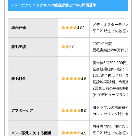
レジーナクリニックオムの総合評価と5つの評価基準
メディオスターモリノス
総合評価
4.02
平日21時までの診療で仕
2021年開院
脱毛実績
2.0
脱毛実績は280万件以上
腕全体5回209,000円、ひじ
全身脱毛(顔VIO除く)5回25
12回終了後は半額、支払
脱毛料金
4.8
初診料/再診料、剃毛料、
2営業日前の午後8時以降
(ヒゲデビュープランはキ
肌トラブルの治療費や薬
アフターケア
5.0
カウンセリング時に無料
男性専門院、施術スタッフは
メンズ脱毛に対する配慮
平日21時までの診療で仕
4.5