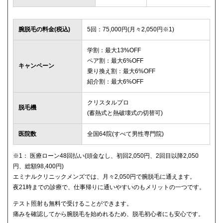
腕脱毛の料金(税込)
5回：75,000円(月々2,050円※1)
学割：最大13%OFF
ペア割：最大6%OFF
キャンペーン
乗り換え割：最大6%OFF
紹介割：最大6%OFF
クリスタルプロ
脱毛機
(蓄熱式と熱破壊式の切替可)
医院数
全国64院(すべて男性専門院)
※1： 医療ローン48回払い(頭金なし、初回2,050円、2回目以降2,050
円、総額98,400円)
エミナルクリニックメンズでは、月々2,050円で腕脱毛に通えます。
夜21時までの診療で、仕事帰りに通いやすいのもメリットの一つです。
テスト照射も無料で受けることができます。
痛みを確認してから腕脱毛を始めれるため、脱毛初心者にも安心です。