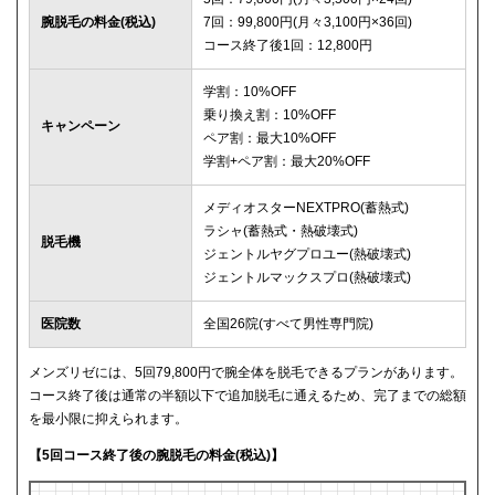
腕脱毛の料金(税込)
7回：99,800円(月々3,100円×36回)
コース終了後1回：12,800円
学割：10%OFF
乗り換え割：10%OFF
キャンペーン
ペア割：最大10%OFF
学割+ペア割：最大20%OFF
メディオスターNEXTPRO(蓄熱式)
ラシャ(蓄熱式・熱破壊式)
脱毛機
ジェントルヤグプロユー(熱破壊式)
ジェントルマックスプロ(熱破壊式)
医院数
全国26院(すべて男性専門院)
メンズリゼには、5回79,800円で腕全体を脱毛できるプランがあります。
コース終了後は通常の半額以下で追加脱毛に通えるため、完了までの総額
を最小限に抑えられます。
【5回コース終了後の腕脱毛の料金(税込)】