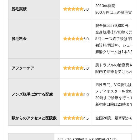
2013年開院
脱毛実績
5.0
800万件以上の脱毛実績あ
腕全体5回79,800円、7回9
全身脱毛(顔VIO除く)5回22
脱毛料金
5回コース終了後は半額以
5.0
初診料/再診料、シェービ
麻酔クリームは1本3,30
肌トラブルの治療費や薬
アフターケア
5.0
院内で治療を受けられる
男性専門、VIO脱毛は必
メディオスターを含む4種
メンズ脱毛に対する配慮
5.0
20時まで診療を行ってい
新宿南口院は23時までの
駅からのアクセスと医院数
全国26院、最寄駅から徒
4.5
5回：79,800円(月々3,500円×24回)