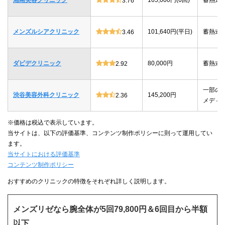
3.76
メンズルシアクリニック
101,640円(平日)
蓄熱式
3.46
ダビデクリニック
80,000円
蓄熱式
2.92
一部の
渋谷美容外科クリニック
145,200円
2.36
メディ
※価格は税込で表示しています。
当サイトは、以下の評価基準、コンテンツ制作ポリシーに則って運用してい
ます。
当サイトにおける評価基準
コンテンツ制作ポリシー
おすすめのクリニックの特徴をそれぞれ詳しく説明します。
メンズリゼなら腕全体が5回79,800円＆6回目から半額
以下