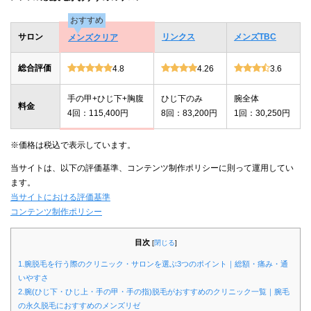
おすすめ
サロン
リンクス
メンズTBC
メンズクリア
総合評価
4.8
4.26
3.6
手の甲+ひじ下+胸腹
ひじ下のみ
腕全体
料金
4回：115,400円
8回：83,200円
1回：30,250円
※価格は税込で表示しています。
当サイトは、以下の評価基準、コンテンツ制作ポリシーに則って運用してい
ます。
当サイトにおける評価基準
コンテンツ制作ポリシー
目次
[
閉じる
]
1.腕脱毛を行う際のクリニック・サロンを選ぶ3つのポイント｜総額・痛み・通
いやすさ
2.腕(ひじ下・ひじ上・手の甲・手の指)脱毛がおすすめのクリニック一覧｜腕毛
の永久脱毛におすすめのメンズリゼ