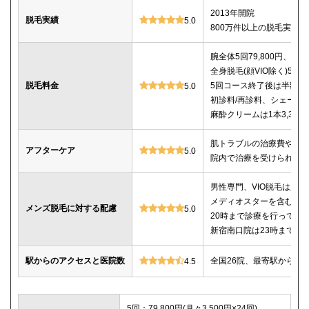
2013年開院
脱毛実績
5.0
800万件以上の脱毛実績あ
腕全体5回79,800円、7回9
全身脱毛(顔VIO除く)5回22
脱毛料金
5回コース終了後は半額以
5.0
初診料/再診料、シェービ
麻酔クリームは1本3,30
肌トラブルの治療費や薬
アフターケア
5.0
院内で治療を受けられる
男性専門、VIO脱毛は必
メディオスターを含む4種
メンズ脱毛に対する配慮
5.0
20時まで診療を行ってい
新宿南口院は23時までの
駅からのアクセスと医院数
全国26院、最寄駅から徒
4.5
5回：79,800円(月々3,500円×24回)