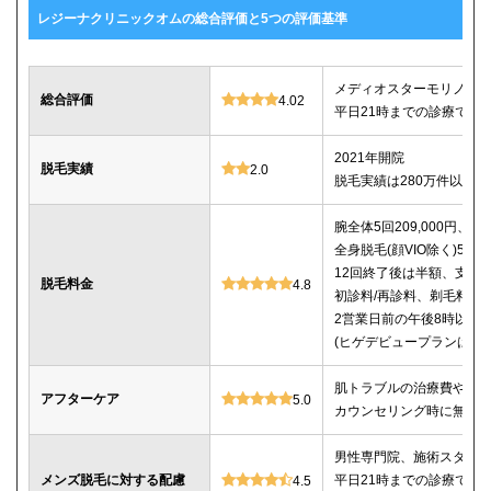
レジーナクリニックオムの総合評価と5つの評価基準
メディオスターモリノス
総合評価
4.02
平日21時までの診療で仕
2021年開院
脱毛実績
2.0
脱毛実績は280万件以上
腕全体5回209,000円、ひじ
全身脱毛(顔VIO除く)5回25
12回終了後は半額、支払
脱毛料金
4.8
初診料/再診料、剃毛料、
2営業日前の午後8時以降
(ヒゲデビュープランはキ
肌トラブルの治療費や薬
アフターケア
5.0
カウンセリング時に無料
男性専門院、施術スタッフは
メンズ脱毛に対する配慮
平日21時までの診療で仕
4.5