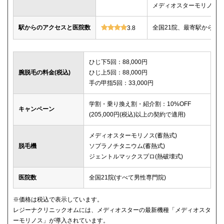
メディオスターモリノス
駅からのアクセスと医院数
全国21院、最寄駅から徒
3.8
ひじ下5回：88,000円
腕脱毛の料金(税込)
ひじ上5回：88,000円
手の甲指5回：33,000円
学割・乗り換え割・紹介割：10%OFF
キャンペーン
(205,000円(税込)以上の契約で適用)
メディオスターモリノス(蓄熱式)
脱毛機
ソプラノチタニウム(蓄熱式)
ジェントルマックスプロ(熱破壊式)
医院数
全国21院(すべて男性専門院)
※価格は税込で表示しています。
レジーナクリニックオムには、メディオスターの最新機種「メディオスタ
ーモリノス」が導入されています。