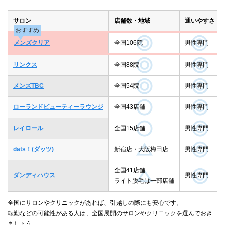
サロン
店舗数・地域
通いやすさ
おすすめ
メンズクリア
全国106院
男性専門
リンクス
全国88院
男性専門
メンズTBC
全国54院
男性専門
ローランドビューティーラウンジ
全国43店舗
男性専門
レイロール
全国15店舗
男性専門
dats！(ダッツ)
新宿店・大阪梅田店
男性専門
全国41店舗
ダンディハウス
男性専門
ライト脱毛は一部店舗
全国にサロンやクリニックがあれば、引越しの際にも安心です。
転勤などの可能性がある人は、全国展開のサロンやクリニックを選んでおき
ましょう。