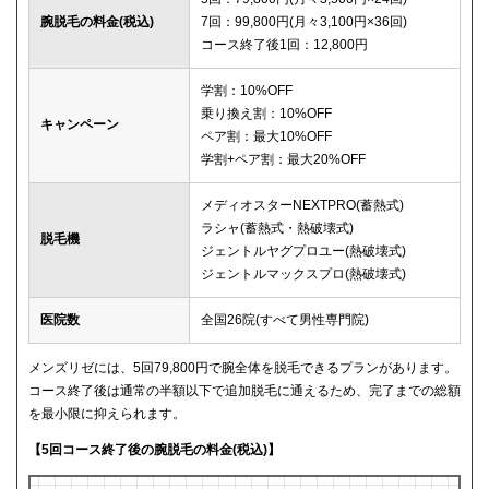
腕脱毛の料金(税込)
7回：99,800円(月々3,100円×36回)
コース終了後1回：12,800円
学割：10%OFF
乗り換え割：10%OFF
キャンペーン
ペア割：最大10%OFF
学割+ペア割：最大20%OFF
メディオスターNEXTPRO(蓄熱式)
ラシャ(蓄熱式・熱破壊式)
脱毛機
ジェントルヤグプロユー(熱破壊式)
ジェントルマックスプロ(熱破壊式)
医院数
全国26院(すべて男性専門院)
メンズリゼには、5回79,800円で腕全体を脱毛できるプランがあります。
コース終了後は通常の半額以下で追加脱毛に通えるため、完了までの総額
を最小限に抑えられます。
【5回コース終了後の腕脱毛の料金(税込)】