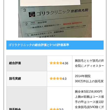
ゴリラクリニックの総合評価と5つの評価基準
腕脱毛とヒゲ脱毛の同時契約
総合評価
4.06
全院にメディオスターNeX
2014年開院
脱毛実績
4.0
300万件以上の脱毛実績あ
腕全体5回158,800円
上腕or前腕はコース後1回14
手の甲はコース後1回5,80
全身脱毛(顔VIO除く)5回29
脱毛料金
3.0