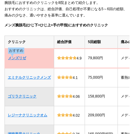
腕脱毛におすすめのクリニックを8院まとめて紹介します。
おすすめのクリニックは、総合評価、自己処理が不要になる5～6回の総額、
痛みの少なさ、通いやすさを基準に選んでいます。
メンズ腕脱毛(ひじ下+ひじ上+手の甲指)におすすめのクリニック
クリニック
総合評価
5回総額
痛みの
おすすめ
メンズリゼ
79,800円
メディ
4.9
エミナルクリニックメンズ
75,000円
蓄熱式
4.1
ゴリラクリニック
158,800円
メディ
4.06
レジーナクリニックオム
209,000円
メディ
4.02
湘南美容クリニック
165,000円(6回)
蓄熱式