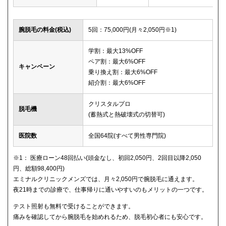
腕脱毛の料金(税込)
5回：75,000円(月々2,050円※1)
学割：最大13%OFF
ペア割：最大6%OFF
キャンペーン
乗り換え割：最大6%OFF
紹介割：最大6%OFF
クリスタルプロ
脱毛機
(蓄熱式と熱破壊式の切替可)
医院数
全国64院(すべて男性専門院)
※1： 医療ローン48回払い(頭金なし、初回2,050円、2回目以降2,050
円、総額98,400円)
エミナルクリニックメンズでは、月々2,050円で腕脱毛に通えます。
夜21時までの診療で、仕事帰りに通いやすいのもメリットの一つです。
テスト照射も無料で受けることができます。
痛みを確認してから腕脱毛を始めれるため、脱毛初心者にも安心です。