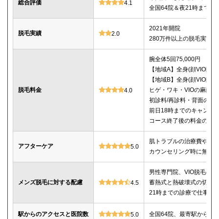
総合評価
4.1
全国64院＆夜21時まで
2021年開院
脱毛実績
2.0
280万件以上の脱毛実績あ
腕全体5回75,000円
【地域A】全身(顔VIO除く)5
【地域B】全身(顔VIO除く)5
脱毛料金
ヒゲ・ワキ・VIOの麻酔
4.0
初診料/再診料・背面のシ
前日18時までのキャンセ
コース終了後の料金の記載
肌トラブルの治療費や薬
アフターケア
5.0
カウンセリング時に無料
男性専門院、VIO脱毛の施
メンズ脱毛に対する配慮
蓄熱式と熱破壊式の切替
4.5
21時までの診療で仕事帰
駅からのアクセスと医院数
全国64院、最寄駅から徒
5.0