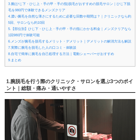
3.腕(ひじ下・ひじ上・手の甲・手の指)脱毛がおすすめの脱毛サロン｜ひじ下脱
毛を980円で体験できるメンズクリア
4.濃い腕毛を自然な薄さにするために必要な回数や期間は？｜クリニックなら約
5回、サロンなら約10回
5.【部位別】ひじ下・ひじ上・手の甲・手の指にかかる料金｜メンズクリアなら
1回980円で体験可能
6.メンズが腕毛を脱毛するメリット・デメリット｜デメリットの解消方法も解説
7.実際に腕毛を脱毛した人の口コミ・体験談
8.自宅で簡単に腕毛を自己処理する方法｜電動シェーバーがおすすめ
9.まとめ
1.腕脱毛を行う際のクリニック・サロンを選ぶ3つのポイ
ント｜総額・痛み・通いやすさ