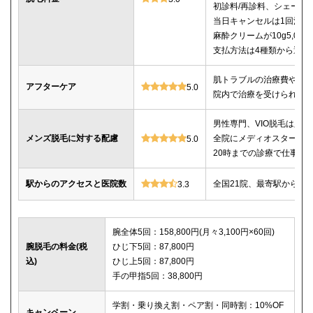
初診料/再診料、シェービ
当日キャンセルは1回消化
麻酔クリームが10g5,00
支払方法は4種類から選べ
肌トラブルの治療費や薬
アフターケア
5.0
院内で治療を受けられる
男性専門、VIO脱毛は必
メンズ脱毛に対する配慮
全院にメディオスター導
5.0
20時までの診療で仕事帰
駅からのアクセスと医院数
全国21院、最寄駅から徒
3.3
腕全体5回：158,800円(月々3,100円×60回)
腕脱毛の料金(税
ひじ下5回：87,800円
込)
ひじ上5回：87,800円
手の甲指5回：38,800円
学割・乗り換え割・ペア割・同時割：10%OF
キャンペーン