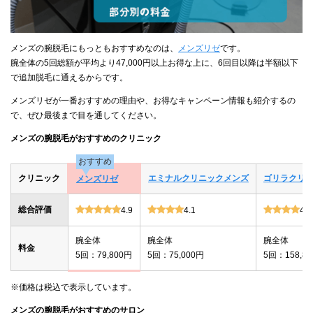
メンズの腕脱毛にもっともおすすめなのは、
メンズリゼ
です。
腕全体の5回総額が平均より47,000円以上お得な上に、6回目以降は半額以下
で追加脱毛に通えるからです。
メンズリゼが一番おすすめの理由や、お得なキャンペーン情報も紹介するの
で、ぜひ最後まで目を通してください。
メンズの腕脱毛がおすすめのクリニック
おすすめ
クリニック
エミナルクリニックメンズ
ゴリラクリ
メンズリゼ
総合評価
4.9
4.1
4.0
腕全体
腕全体
腕全体
料金
5回：79,800円
5回：75,000円
5回：158,8
※価格は税込で表示しています。
メンズの腕脱毛がおすすめのサロン