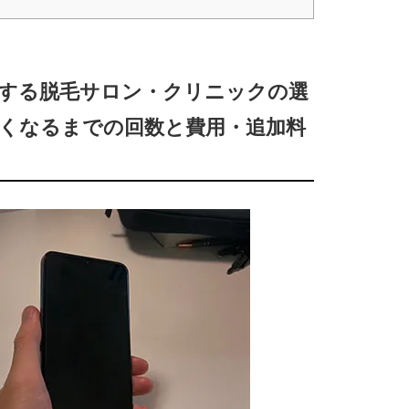
験する脱毛サロン・クリニックの選
くなるまでの回数と費用・追加料