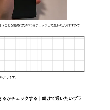
通うことを前提に次の3つをチェックして選ぶのがおすすめで
く紹介します。
できるかチェックする｜続けて通いたいプラ