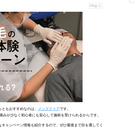
PRあり
っともおすすめなのは、
メンズクリア
です。
、痛みが少なく初心者にも安心して施術を受けられるからです。
なキャンペーン情報も紹介するので、ぜひ最後まで目を通してく