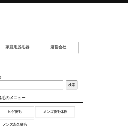
家庭用脱毛器
運営会社
索
検索
脱毛のメニュー
ヒゲ脱毛
メンズ脱毛体験
メンズ永久脱毛