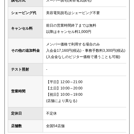
脱毛方式
スーパー脱毛(美容電気脱毛)
シェービング代
美容電気脱毛はシェービング不要
前日の営業時間終了までは無料
キャンセル料
以降はキャンセル料1,000円
メンバー価格で利用する場合のみ
その他の追加料金
入会金17,160円(税込)・事務手数料3,300円(税込)
(入会金なしのビジター価格で通うことも可能)
テスト照射
-
【平日】12:00～21:00
【土日】10:00～20:00
営業時間
【祝日】10:00～19:00
(店舗により異なる)
定休日
不定休
店舗数
全国54店舗