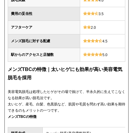
脱毛実績
4.0
費用の妥当性
3.5
アフターケア
2.0
メンズ脱毛に対する配慮
4.5
駅からのアクセスと店舗数
5.0
メンズTBCの特徴｜太いヒゲにも効果が高い美容電気
脱毛を採用
美容電気脱毛は処理したヒゲがその場で抜けて、半永久的に生えてこなく
なる効果が高い脱毛法です。
太いヒゲ、産毛、白髪、色黒肌など、肌質や毛質を問わず高い効果を期待
できるのもメリットの一つです。
メンズTBCの特徴