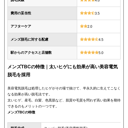
脱毛実績
4.0
費用の妥当性
3.5
アフターケア
2.0
メンズ脱毛に対する配慮
4.5
駅からのアクセスと店舗数
5.0
メンズTBCの特徴｜太いヒゲにも効果が高い美容電気
脱毛を採用
美容電気脱毛は処理したヒゲがその場で抜けて、半永久的に生えてこなく
なる効果が高い脱毛法です。
太いヒゲ、産毛、白髪、色黒肌など、肌質や毛質を問わず高い効果を期待
できるのもメリットの一つです。
メンズTBCの特徴