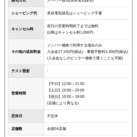
脱毛方式
スーパー脱毛(美容電気脱毛)
シェービング代
美容電気脱毛はシェービング不要
前日の営業時間終了までは無料
キャンセル料
以降はキャンセル料1,000円
メンバー価格で利用する場合のみ
その他の追加料金
入会金17,160円(税込)・事務手数料3,300円(税込)
(入会金なしのビジター価格で通うことも可能)
テスト照射
-
【平日】12:00～21:00
【土日】10:00～20:00
営業時間
【祝日】10:00～19:00
(店舗により異なる)
定休日
不定休
店舗数
全国54店舗