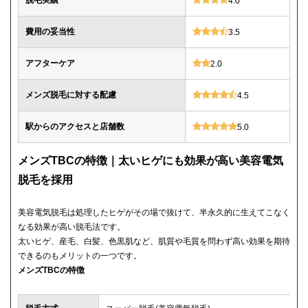
脱毛実績
4.0
費用の妥当性
3.5
アフターケア
2.0
メンズ脱毛に対する配慮
4.5
駅からのアクセスと店舗数
5.0
メンズTBCの特徴｜太いヒゲにも効果が高い美容電気
脱毛を採用
美容電気脱毛は処理したヒゲがその場で抜けて、半永久的に生えてこなく
なる効果が高い脱毛法です。
太いヒゲ、産毛、白髪、色黒肌など、肌質や毛質を問わず高い効果を期待
できるのもメリットの一つです。
メンズTBCの特徴