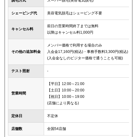
脱毛方式
スーパー脱毛(美容電気脱毛)
シェービング代
美容電気脱毛はシェービング不要
前日の営業時間終了までは無料
キャンセル料
以降はキャンセル料1,000円
メンバー価格で利用する場合のみ
その他の追加料金
入会金17,160円(税込)・事務手数料3,300円(税込)
(入会金なしのビジター価格で通うことも可能)
テスト照射
-
【平日】12:00～21:00
【土日】10:00～20:00
営業時間
【祝日】10:00～19:00
(店舗により異なる)
定休日
不定休
店舗数
全国54店舗