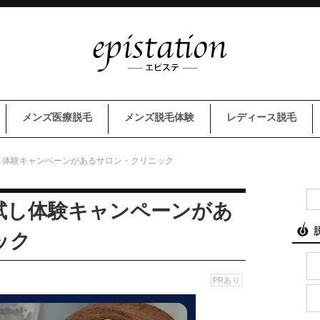
メンズ医療脱毛
メンズ脱毛体験
レディース脱毛
し体験キャンペーンがあるサロン・クリニック
試し体験キャンペーンがあ
ック
PRあり