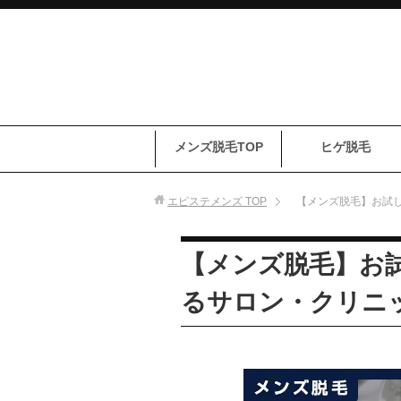
メンズ脱毛TOP
ヒゲ脱毛
エピステメンズ
TOP
【メンズ脱毛】お試
【メンズ脱毛】お
るサロン・クリニ