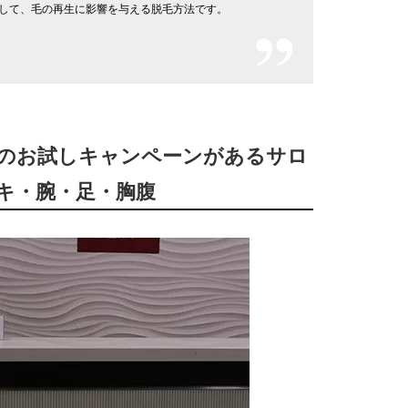
して、毛の再生に影響を与える脱毛方法です。
毛のお試しキャンペーンがあるサロ
ワキ・腕・足・胸腹