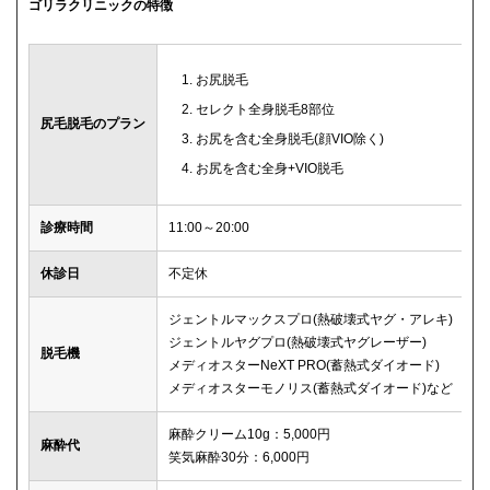
ゴリラクリニックの特徴
お尻脱毛
セレクト全身脱毛8部位
尻毛脱毛のプラン
お尻を含む全身脱毛(顔VIO除く)
お尻を含む全身+VIO脱毛
診療時間
11:00～20:00
休診日
不定休
ジェントルマックスプロ(熱破壊式ヤグ・アレキ)
ジェントルヤグプロ(熱破壊式ヤグレーザー)
脱毛機
メディオスターNeXT PRO(蓄熱式ダイオード)
メディオスターモノリス(蓄熱式ダイオード)など
麻酔クリーム10g：5,000円
麻酔代
笑気麻酔30分：6,000円