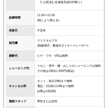
お尻含む全身脱毛(顔VIO除く)
11:00〜21:00
診療時間
(院により異なる)
休診日
不定休
クリスタルプロ
脱毛機
(熱破壊式・蓄熱式ダイオードレーザー)
麻酔代
ヒゲ・ワキ・VIOは無料
うなじ・背中・腰・おしりのシェービングは無料
シェービング代
その他は1部位1,000円(税込)
ネット：前日18時まで無料
キャンセル料
電話：3日前の13時まで無料
以降は1回消化
施術スタッフ
男性または女性