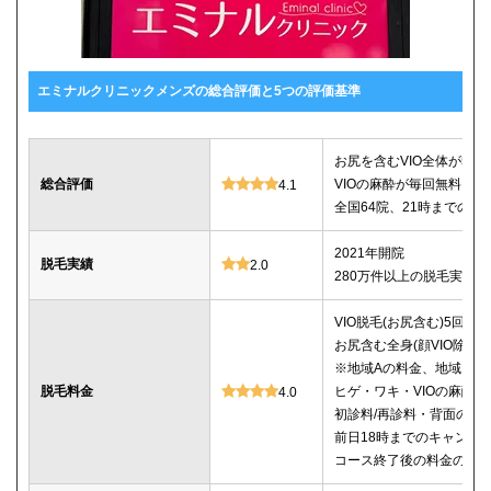
エミナルクリニックメンズの総合評価と5つの評価基準
お尻を含むVIO全体が5回78
総合評価
VIOの麻酔が毎回無料
4.1
全国64院、21時までの診
2021年開院
脱毛実績
2.0
280万件以上の脱毛実績あ
VIO脱毛(お尻含む)5回：78
お尻含む全身(顔VIO除く)5
※地域Aの料金、地域Bは5回
脱毛料金
ヒゲ・ワキ・VIOの麻酔
4.0
初診料/再診料・背面のシ
前日18時までのキャンセ
コース終了後の料金の記載