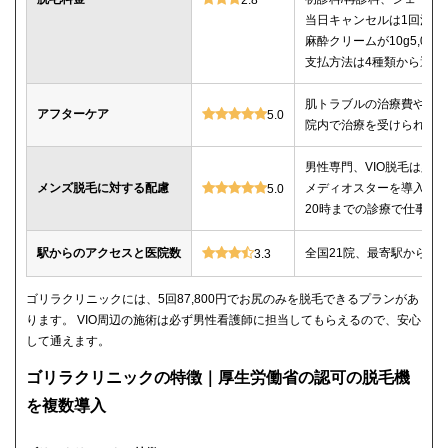
当日キャンセルは1回消化
麻酔クリームが10g5,00
支払方法は4種類から選べ
肌トラブルの治療費や薬
アフターケア
5.0
院内で治療を受けられる
男性専門、VIO脱毛は必
メンズ脱毛に対する配慮
メディオスターを導入、
5.0
20時までの診療で仕事帰
駅からのアクセスと医院数
全国21院、最寄駅から徒
3.3
ゴリラクリニックには、5回87,800円でお尻のみを脱毛できるプランがあ
ります。 VIO周辺の施術は必ず男性看護師に担当してもらえるので、安心
して通えます。
ゴリラクリニックの特徴｜厚生労働省の認可の脱毛機
を複数導入