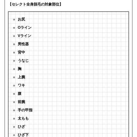
【セレクト全身脱毛の対象部位】
お尻
Oライン
Vライン
男性器
背中
うなじ
胸
上腕
ワキ
腹
前腕
手の甲指
太もも
ひざ
ひざ下