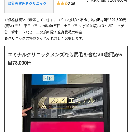
お尻のみ5回：105,600円
渋谷美容外科クリニック
2.36
※価格は税込で表示しています。 ※1：地域Aの料金、地域Bは5回206,800円
(税込) ※2：平日プランの料金(平日＋土日プランは10％増) ※3：VIO・ヒゲ・
首・背中・うなじ・二の腕を除く全身脱毛の料金
各クリニックの特徴をそれぞれ詳しく説明します。
エミナルクリニックメンズなら尻毛を含むVIO脱毛が5
回78,000円