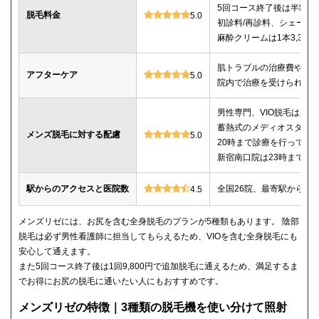
5回コース終了後は半額以
脱毛料金
5.0
初診料/再診料、シェービ
麻酔クリームは1本3,30
肌トラブルの治療費や薬
アフターケア
5.0
院内で治療を受けられる
男性専門、VIO脱毛は必
蓄熱式のメディオスター
メンズ脱毛に対する配慮
5.0
20時まで診療を行ってい
新宿南口院は23時までの
駅からのアクセスと医院数
全国26院、最寄駅から徒
4.5
メンズリゼには、お尻を含む全身脱毛のプランが5種類もあります。 陰部
脱毛は必ず男性看護師に担当してもらえるため、VIOを含む全身脱毛にも
安心して通えます。
また5回コース終了後は1回9,800円で追加脱毛に通えるため、満足するま
でお得にお尻の脱毛に通いたい人にもおすすめです。
メンズリゼの特徴｜3種類の脱毛機を使い分けて照射