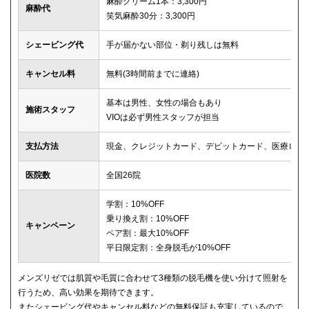
麻酔クリーム1本：3,300円
麻酔代
笑気麻酔30分：3,300円
シェービング代
手が届かない部位・剃り残しは無料
キャンセル料
無料(3時間前までに連絡)
基本は男性、女性の場合もあり
施術スタッフ
VIOは必ず男性スタッフが担当
支払方法
現金、クレジットカード、デビットカード、医療ロー
医院数
全国26院
学割：10%OFF
乗り換え割：10%OFF
キャンペーン
ペア割：最大10%OFF
平日限定割：全身脱毛が10%OFF
メンズリゼでは肌質や毛質に合わせて3種類の脱毛機を使い分けて照射を
行うため、高い効果を期待できます。
またシェービング代やキャンセル料などの無料保証も充実しているので、