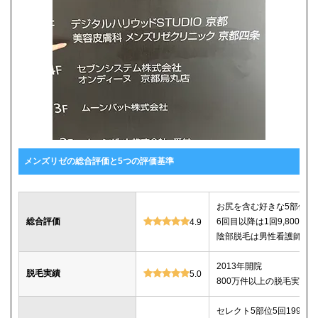
メンズリゼの総合評価と5つの評価基準
お尻を含む好きな5部位が5回
総合評価
6回目以降は1回9,800
4.9
陰部脱毛は男性看護師が
2013年開院
脱毛実績
5.0
800万件以上の脱毛実績あ
セレクト5部位5回199,800