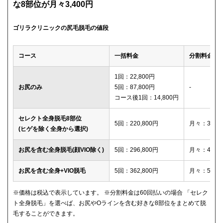
な8部位が月々3,400円
ゴリラクリニックの尻毛脱毛の値段
コース
一括料金
分割料金
1回：22,800円
お尻のみ
5回：87,800円
-
コース後1回：14,800円
セレクト全身脱毛8部位
5回：220,800円
月々：3,40
(ヒゲを除く全身から選択)
お尻を含む全身脱毛(顔VIO除く)
5回：296,800円
月々：4,60
お尻を含む全身+VIO脱毛
5回：362,800円
月々：5,60
※価格は税込で表示しています。 ※分割料金は60回払いの場合 「セレク
ト全身脱毛」を選べば、お尻やOラインを含む好きな8部位をまとめて脱
毛することができます。