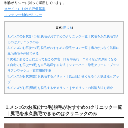
制作ポリシーに則って運用しています。
当サイトにおける評価基準
コンテンツ制作ポリシー
目次
[
閉じる
]
1.メンズのお尻(けつ毛)脱毛がおすすめのクリニック一覧｜尻毛を永久脱毛でき
るのはクリニックのみ
2.メンズのお尻(けつ毛)脱毛がおすすめの脱毛サロン一覧｜痛みが少なく気軽に
尻毛脱毛を体験できる
3.尻毛があることによって起こる弊害｜痒みや蒸れ、ニオイなどの原因になる
4.自宅でお尻(けつ毛)を自己処理する方法｜シェーバー・除毛クリーム・ブラジ
リアンワックス・家庭用脱毛器
5.メンズがお尻(臀部)を脱毛するメリット｜見た目が良くなるうえ快適性もアッ
プ
6.メンズがお尻(臀部)を脱毛するデメリット｜デメリットの解消方法も紹介
1.メンズのお尻(けつ毛)脱毛がおすすめのクリニック一覧
｜尻毛を永久脱毛できるのはクリニックのみ