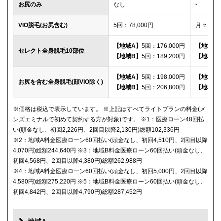
お尻のみ
なし
-
VIO脱毛(お尻含む)
5回：78,000円
月々：2,
【地域A】
5回：176,000円
【地域A
セレクト全身脱毛10部位
【地域B】
5回：189,200円
【地域B
【地域A】
5回：198,000円
【地域A
お尻を含む全身脱毛(顔VIO除く)
【地域B】
5回：206,800円
【地域B
※価格は税込で表示しています。 ※上記はすべてライトプランの料金(メ
ンズエミナルで初めて契約する方が対象)です。 ※1：医療ローン48回払
い(頭金なし、初回2,226円、2回目以降2,130円)総額102,336円
※2：地域A料金医療ローン60回払い(頭金なし、初回4,510円、2回目以降
4,070円)総額244,640円 ※3：地域B料金医療ローン60回払い(頭金なし、
初回4,568円、2回目以降4,380円)総額262,988円
※4：地域A料金医療ローン60回払い(頭金なし、初回5,000円、2回目以降
4,580円)総額275,220円 ※5：地域B料金医療ローン60回払い(頭金なし、
初回4,842円、2回目以降4,790円)総額287,452円