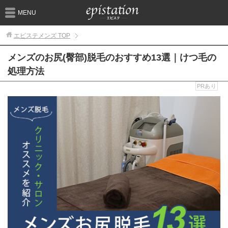
MENU
エピステメンズ
TOP
メンズのお尻(臀部)脱毛のおすすめ13選｜けつ毛の
処理方法
PRあり