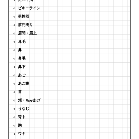
ビキニライン
男性器
肛門周り
眉間・眉上
耳毛
鼻
鼻毛
鼻下
あご
あご裏
首
頬・もみあげ
うなじ
背中
胸
ワキ