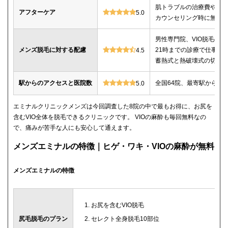
肌トラブルの治療費や薬
アフターケア
5.0
カウンセリング時に無料
男性専門院、VIO脱毛の施
メンズ脱毛に対する配慮
21時までの診療で仕事帰
4.5
蓄熱式と熱破壊式の切替
駅からのアクセスと医院数
全国64院、最寄駅から徒
5.0
エミナルクリニックメンズは今回調査した8院の中で最もお得に、お尻を
含むVIO全体を脱毛できるクリニックです。 VIOの麻酔も毎回無料なの
で、痛みが苦手な人にも安心して通えます。
メンズエミナルの特徴｜ヒゲ・ワキ・VIOの麻酔が無料
メンズエミナルの特徴
お尻を含むVIO脱毛
尻毛脱毛のプラン
セレクト全身脱毛10部位