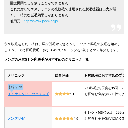
医療機関でしか扱うことができません。
これに対してエステサロンの光脱毛で使用される脱毛機器は出力が弱
く、一時的な減毛効果しかありません。
引用元：
https://www.jaam.or.jp/
永久脱毛をしたい人は、医療脱毛ができるクリニックで尻毛の脱毛を始めま
しょう。 では尻毛脱毛におすすめのクリニックを8院まとめて紹介します。
メンズのお尻(けつ毛)脱毛がおすすめのクリニック一覧
クリニック
総合評価
お尻脱毛におすすめのプラ
おすすめ
VIO脱毛(お尻含む)5回：78,
エミナルクリニックメンズ
お尻含む全身(顔VIO除く)5回：
4.1
セレクト5部位5回：199,80
メンズリゼ
お尻含む全身(顔VIO除く)5回：
4.9