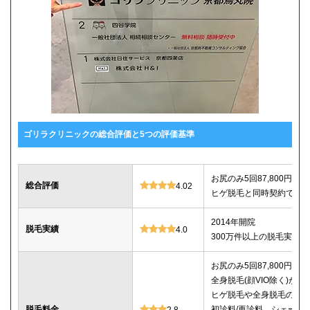
ゴリラクリニックの総合評価と5つの評価基準
お尻のみ5回87,800円、セ
総合評価
4.02
ヒゲ脱毛と同時契約で10%
2014年開院
脱毛実績
4.0
300万件以上の脱毛実績あ
お尻のみ5回87,800円、セ
全身脱毛(顔VIO除く)が5回2
ヒゲ脱毛や全身脱毛のコ
脱毛料金
初診料/再診料、シェービ
2.8