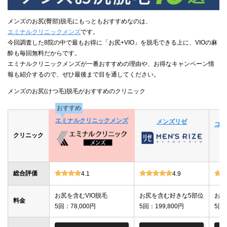
メンズのお尻(臀部)脱毛にもっともおすすめなのは、
エミナルクリニックメンズ
です。
今回調査した8院の中で最もお得に「お尻+VIO」を脱毛できる上に、VIOの麻
酔も毎回無料だからです。
エミナルクリニックメンズが一番おすすめの理由や、お得なキャンペーン情
報も紹介するので、ぜひ最後まで目を通してください。
メンズのお尻(けつ毛)脱毛がおすすめのクリニック
おすすめ
エミナルクリニックメンズ
メンズリゼ
ゴリ
クリニック
総合評価
4.1
4.9
お尻を含むVIO脱毛
お尻を含む好きな5部位
お尻
料金
5回：78,000円
5回：199,800円
5回：