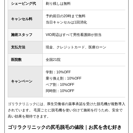
シェービング代
剃り残しは無料
予約前日の20時まで無料
キャンセル料
当日キャンセルは1回消化
施術スタッフ
VIO周辺はすべて男性看護師が担当
支払方法
現金、クレジットカード、医療ローン
医院数
全国21院
学割：10%OFF
乗り換え割：10%OFF
キャンペーン
ペア割：10%OFF
同時割：10%OFF
ゴリラクリニックには、厚生労働省の薬事承認を受けた脱毛機が複数導入
されています。 毛質ごとに脱毛機を使い分けて施術を行うため、安全で
高い効果を期待できます。
ゴリラクリニックの尻毛脱毛の値段｜お尻を含む好き