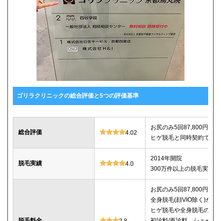
ゴリラクリニックの総合評価と5つの評価基準
お尻のみ5回87,800円、セ
総合評価
4.02
ヒゲ脱毛と同時契約で10%
2014年開院
脱毛実績
4.0
300万件以上の脱毛実績あ
お尻のみ5回87,800円、セ
全身脱毛(顔VIO除く)が5回2
ヒゲ脱毛や全身脱毛のコ
脱毛料金
初診料/再診料、シェービ
2.8