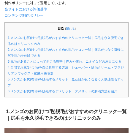
制作ポリシーに則って運用しています。
当サイトにおける評価基準
コンテンツ制作ポリシー
目次
[
閉じる
]
1.メンズのお尻(けつ毛)脱毛がおすすめのクリニック一覧｜尻毛を永久脱毛でき
るのはクリニックのみ
2.メンズのお尻(けつ毛)脱毛がおすすめの脱毛サロン一覧｜痛みが少なく気軽に
尻毛脱毛を体験できる
3.尻毛があることによって起こる弊害｜痒みや蒸れ、ニオイなどの原因になる
4.自宅でお尻(けつ毛)を自己処理する方法｜シェーバー・除毛クリーム・ブラジ
リアンワックス・家庭用脱毛器
5.メンズがお尻(臀部)を脱毛するメリット｜見た目が良くなるうえ快適性もアッ
プ
6.メンズがお尻(臀部)を脱毛するデメリット｜デメリットの解消方法も紹介
1.メンズのお尻(けつ毛)脱毛がおすすめのクリニック一覧
｜尻毛を永久脱毛できるのはクリニックのみ