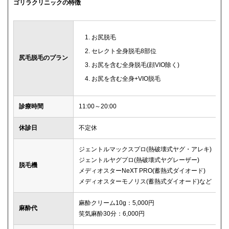
ゴリラクリニックの特徴
お尻脱毛
セレクト全身脱毛8部位
尻毛脱毛のプラン
お尻を含む全身脱毛(顔VIO除く)
お尻を含む全身+VIO脱毛
診療時間
11:00～20:00
休診日
不定休
ジェントルマックスプロ(熱破壊式ヤグ・アレキ)
ジェントルヤグプロ(熱破壊式ヤグレーザー)
脱毛機
メディオスターNeXT PRO(蓄熱式ダイオード)
メディオスターモノリス(蓄熱式ダイオード)など
麻酔クリーム10g：5,000円
麻酔代
笑気麻酔30分：6,000円