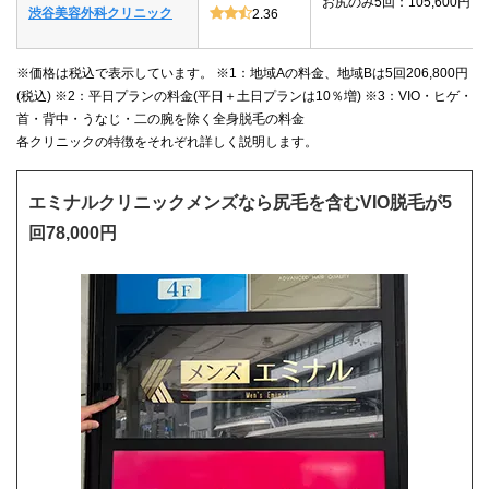
お尻のみ5回：105,600円
渋谷美容外科クリニック
2.36
※価格は税込で表示しています。 ※1：地域Aの料金、地域Bは5回206,800円
(税込) ※2：平日プランの料金(平日＋土日プランは10％増) ※3：VIO・ヒゲ・
首・背中・うなじ・二の腕を除く全身脱毛の料金
各クリニックの特徴をそれぞれ詳しく説明します。
エミナルクリニックメンズなら尻毛を含むVIO脱毛が5
回78,000円