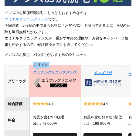
メンズのお尻(臀部)脱毛にもっともおすすめなのは、
エミナルクリニックメンズ
です。
今回調査した8院の中で最もお得に「お尻+VIO」を脱毛できる上に、VIOの麻
酔も毎回無料だからです。
エミナルクリニックメンズが一番おすすめの理由や、お得なキャンペーン情
報も紹介するので、ぜひ最後まで目を通してください。
メンズのお尻(けつ毛)脱毛がおすすめのクリニック
おすすめ
エミナルクリニックメンズ
メンズリゼ
ゴリ
クリニック
総合評価
4.1
4.9
お尻を含むVIO脱毛
お尻を含む好きな5部位
お尻
料金
5回：78,000円
5回：199,800円
5回：