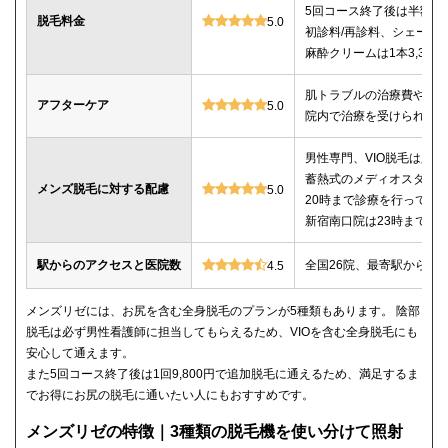
5回コース終了後は半額以
脱毛料金
5.0
初診料/再診料、シェービ
麻酔クリームは1本3,30
肌トラブルの治療費や薬
アフターケア
5.0
院内で治療を受けられる
男性専門、VIO脱毛は必
蓄熱式のメディオスター
メンズ脱毛に対する配慮
5.0
20時まで診療を行ってい
新宿南口院は23時までの
駅からのアクセスと医院数
全国26院、最寄駅から徒
4.5
メンズリゼには、お尻を含む全身脱毛のプランが5種類もあります。 陰部
脱毛は必ず男性看護師に担当してもらえるため、VIOを含む全身脱毛にも
安心して通えます。
また5回コース終了後は1回9,800円で追加脱毛に通えるため、満足するま
でお得にお尻の脱毛に通いたい人にもおすすめです。
メンズリゼの特徴｜3種類の脱毛機を使い分けて照射