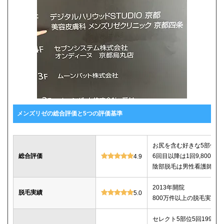
メンズリゼの総合評価と5つの評価基準
お尻を含む好きな5部位が5回
総合評価
6回目以降は1回9,800
4.9
陰部脱毛は男性看護師が
2013年開院
脱毛実績
5.0
800万件以上の脱毛実績あ
セレクト5部位5回199,800