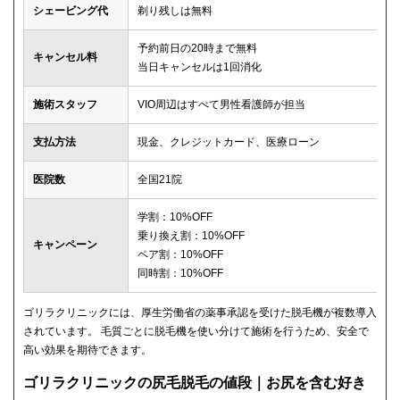
シェービング代
剃り残しは無料
予約前日の20時まで無料
キャンセル料
当日キャンセルは1回消化
施術スタッフ
VIO周辺はすべて男性看護師が担当
支払方法
現金、クレジットカード、医療ローン
医院数
全国21院
学割：10%OFF
乗り換え割：10%OFF
キャンペーン
ペア割：10%OFF
同時割：10%OFF
ゴリラクリニックには、厚生労働省の薬事承認を受けた脱毛機が複数導入
されています。 毛質ごとに脱毛機を使い分けて施術を行うため、安全で
高い効果を期待できます。
ゴリラクリニックの尻毛脱毛の値段｜お尻を含む好き