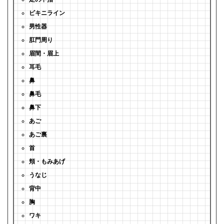
ビキニライン
男性器
肛門周り
眉間・眉上
耳毛
鼻
鼻毛
鼻下
あご
あご裏
首
頬・もみあげ
うなじ
背中
胸
ワキ