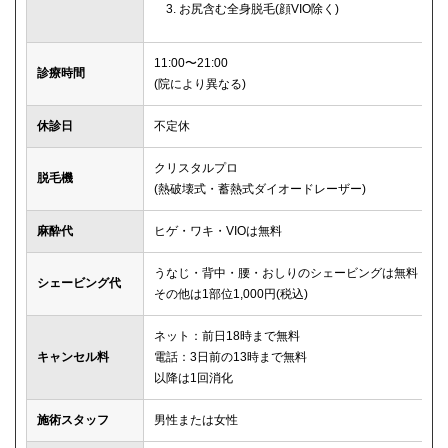
お尻含む全身脱毛(顔VIO除く)
11:00〜21:00
診療時間
(院により異なる)
休診日
不定休
クリスタルプロ
脱毛機
(熱破壊式・蓄熱式ダイオードレーザー)
麻酔代
ヒゲ・ワキ・VIOは無料
うなじ・背中・腰・おしりのシェービングは無料
シェービング代
その他は1部位1,000円(税込)
ネット：前日18時まで無料
キャンセル料
電話：3日前の13時まで無料
以降は1回消化
施術スタッフ
男性または女性