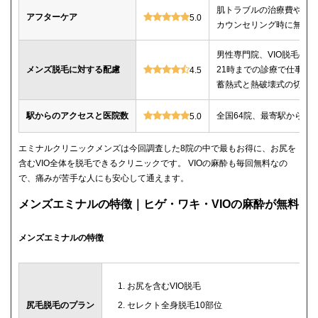
肌トラブルの治療費や薬
アフターケア
5.0
カウンセリング時に無料
男性専門院、VIO脱毛の施
メンズ脱毛に対する配慮
21時までの診療で仕事帰
4.5
蓄熱式と熱破壊式の切替
駅からのアクセスと医院数
全国64院、最寄駅から徒
5.0
エミナルクリニックメンズは今回調査した8院の中で最もお得に、お尻を
含むVIO全体を脱毛できるクリニックです。 VIOの麻酔も毎回無料なの
で、痛みが苦手な人にも安心して通えます。
メンズエミナルの特徴｜ヒゲ・ワキ・VIOの麻酔が無料
メンズエミナルの特徴
お尻を含むVIO脱毛
尻毛脱毛のプラン
セレクト全身脱毛10部位