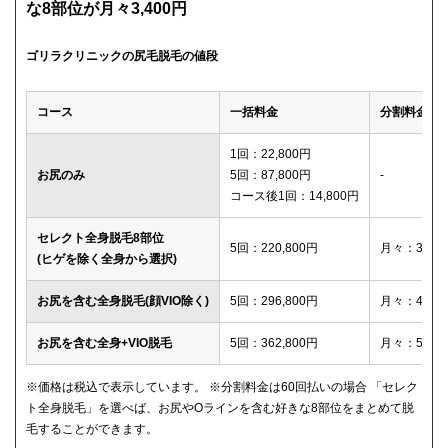
な8部位が月々3,400円
ゴリラクリニックの尻毛脱毛の値段
コース
一括料金
分割料金
1回：22,800円
お尻のみ
5回：87,800円
-
コース後1回：14,800円
セレクト全身脱毛8部位
5回：220,800円
月々：3,40
(ヒゲを除く全身から選択)
お尻を含む全身脱毛(顔VIO除く)
5回：296,800円
月々：4,60
お尻を含む全身+VIO脱毛
5回：362,800円
月々：5,60
※価格は税込で表示しています。 ※分割料金は60回払いの場合 「セレク
ト全身脱毛」を選べば、お尻やOラインを含む好きな8部位をまとめて脱
毛することができます。