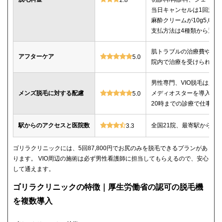
当日キャンセルは1回消化
麻酔クリームが10g5,00
支払方法は4種類から選べ
肌トラブルの治療費や薬
アフターケア
5.0
院内で治療を受けられる
男性専門、VIO脱毛は必
メンズ脱毛に対する配慮
メディオスターを導入、
5.0
20時までの診療で仕事帰
駅からのアクセスと医院数
全国21院、最寄駅から徒
3.3
ゴリラクリニックには、5回87,800円でお尻のみを脱毛できるプランがあ
ります。 VIO周辺の施術は必ず男性看護師に担当してもらえるので、安心
して通えます。
ゴリラクリニックの特徴｜厚生労働省の認可の脱毛機
を複数導入