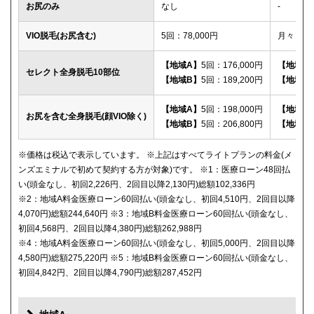
お尻のみ
なし
-
VIO脱毛(お尻含む)
5回：78,000円
月々：2,
【地域A】
5回：176,000円
【地域A
セレクト全身脱毛10部位
【地域B】
5回：189,200円
【地域B
【地域A】
5回：198,000円
【地域A
お尻を含む全身脱毛(顔VIO除く)
【地域B】
5回：206,800円
【地域B
※価格は税込で表示しています。 ※上記はすべてライトプランの料金(メ
ンズエミナルで初めて契約する方が対象)です。 ※1：医療ローン48回払
い(頭金なし、初回2,226円、2回目以降2,130円)総額102,336円
※2：地域A料金医療ローン60回払い(頭金なし、初回4,510円、2回目以降
4,070円)総額244,640円 ※3：地域B料金医療ローン60回払い(頭金なし、
初回4,568円、2回目以降4,380円)総額262,988円
※4：地域A料金医療ローン60回払い(頭金なし、初回5,000円、2回目以降
4,580円)総額275,220円 ※5：地域B料金医療ローン60回払い(頭金なし、
初回4,842円、2回目以降4,790円)総額287,452円