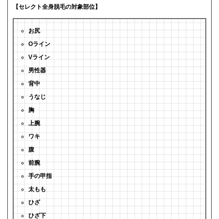
【セレクト全身脱毛の対象部位】
お尻
Oライン
Vライン
男性器
背中
うなじ
胸
上腕
ワキ
腹
前腕
手の甲指
太もも
ひざ
ひざ下