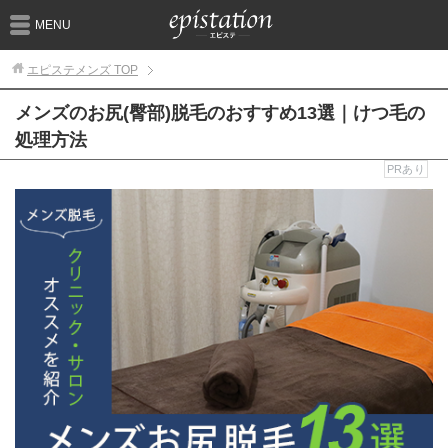
MENU
エピステメンズ
TOP
メンズのお尻(臀部)脱毛のおすすめ13選｜けつ毛の
処理方法
PRあり