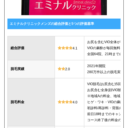
エミナルクリニックメンズの総合評価と5つの評価基準
お尻を含むVIO全体が5回78
総合評価
VIOの麻酔が毎回無料
4.1
全国64院、21時までの診
2021年開院
脱毛実績
2.0
280万件以上の脱毛実績あ
VIO脱毛(お尻含む)5回：78
お尻含む全身(顔VIO除く)5
※地域Aの料金、地域Bは5回
脱毛料金
ヒゲ・ワキ・VIOの麻酔
4.0
初診料/再診料・背面のシ
前日18時までのキャンセ
コース終了後の料金の記載