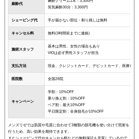
麻酔クリーム1本：3,300円
麻酔代
笑気麻酔30分：3,300円
シェービング代
手が届かない部位・剃り残しは無料
キャンセル料
無料(3時間前までに連絡)
基本は男性、女性の場合もあり
施術スタッフ
VIOは必ず男性スタッフが担当
支払方法
現金、クレジットカード、デビットカード、医療ロー
医院数
全国26院
学割：10%OFF
乗り換え割：10%OFF
キャンペーン
ペア割：最大10%OFF
平日限定割：全身脱毛が10%OFF
メンズリゼでは肌質や毛質に合わせて3種類の脱毛機を使い分けて照射を
行うため、高い効果を期待できます。
またシェービング代やキャンセル料などの無料保証も充実しているので、