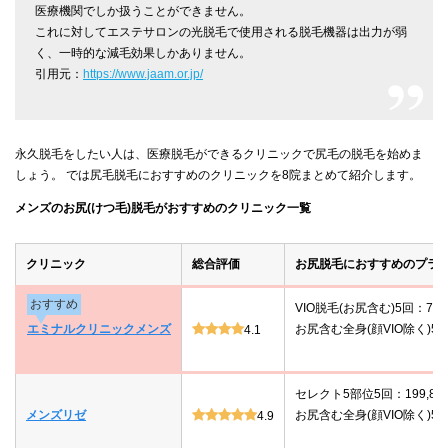
医療機関でしか扱うことができません。
これに対してエステサロンの光脱毛で使用される脱毛機器は出力が弱
く、一時的な減毛効果しかありません。
引用元：
https://www.jaam.or.jp/
永久脱毛をしたい人は、医療脱毛ができるクリニックで尻毛の脱毛を始めま
しょう。 では尻毛脱毛におすすめのクリニックを8院まとめて紹介します。
メンズのお尻(けつ毛)脱毛がおすすめのクリニック一覧
クリニック
総合評価
お尻脱毛におすすめのプラ
おすすめ
VIO脱毛(お尻含む)5回：78,
エミナルクリニックメンズ
お尻含む全身(顔VIO除く)5回：
4.1
セレクト5部位5回：199,80
メンズリゼ
お尻含む全身(顔VIO除く)5回：
4.9