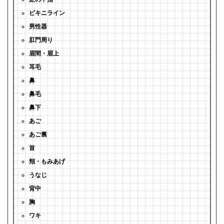
ビキニライン
男性器
肛門周り
眉間・眉上
耳毛
鼻
鼻毛
鼻下
あご
あご裏
首
頬・もみあげ
うなじ
背中
胸
ワキ