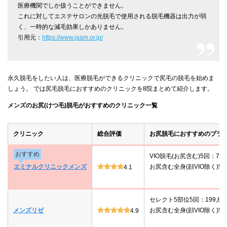
医療機関でしか扱うことができません。
これに対してエステサロンの光脱毛で使用される脱毛機器は出力が弱
く、一時的な減毛効果しかありません。
引用元：
https://www.jaam.or.jp/
永久脱毛をしたい人は、医療脱毛ができるクリニックで尻毛の脱毛を始めま
しょう。 では尻毛脱毛におすすめのクリニックを8院まとめて紹介します。
メンズのお尻(けつ毛)脱毛がおすすめのクリニック一覧
クリニック
総合評価
お尻脱毛におすすめのプラ
おすすめ
VIO脱毛(お尻含む)5回：78,
エミナルクリニックメンズ
お尻含む全身(顔VIO除く)5回：
4.1
セレクト5部位5回：199,80
メンズリゼ
お尻含む全身(顔VIO除く)5回：
4.9