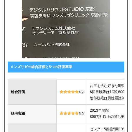
メンズリゼの総合評価と5つの評価基準
お尻を含む好きな5部位が5回
総合評価
6回目以降は1回9,800
4.9
陰部脱毛は男性看護師が
2013年開院
脱毛実績
5.0
800万件以上の脱毛実績あ
セレクト5部位5回199,800