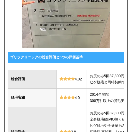
ゴリラクリニックの総合評価と5つの評価基準
お尻のみ5回87,800円、セ
総合評価
4.02
ヒゲ脱毛と同時契約で10%
2014年開院
脱毛実績
4.0
300万件以上の脱毛実績あ
お尻のみ5回87,800円、セ
全身脱毛(顔VIO除く)が5回2
ヒゲ脱毛や全身脱毛のコ
脱毛料金
初診料/再診料、シェービ
2.8