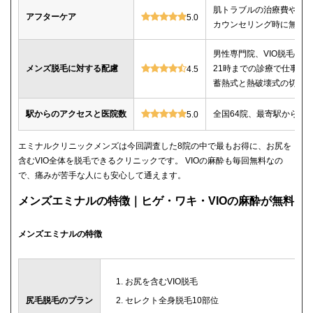
肌トラブルの治療費や薬
アフターケア
5.0
カウンセリング時に無料
男性専門院、VIO脱毛の施
メンズ脱毛に対する配慮
21時までの診療で仕事帰
4.5
蓄熱式と熱破壊式の切替
駅からのアクセスと医院数
全国64院、最寄駅から徒
5.0
エミナルクリニックメンズは今回調査した8院の中で最もお得に、お尻を
含むVIO全体を脱毛できるクリニックです。 VIOの麻酔も毎回無料なの
で、痛みが苦手な人にも安心して通えます。
メンズエミナルの特徴｜ヒゲ・ワキ・VIOの麻酔が無料
メンズエミナルの特徴
お尻を含むVIO脱毛
尻毛脱毛のプラン
セレクト全身脱毛10部位