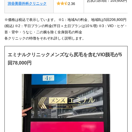
お尻のみ5回：105,600円
渋谷美容外科クリニック
2.36
※価格は税込で表示しています。 ※1：地域Aの料金、地域Bは5回206,800円
(税込) ※2：平日プランの料金(平日＋土日プランは10％増) ※3：VIO・ヒゲ・
首・背中・うなじ・二の腕を除く全身脱毛の料金
各クリニックの特徴をそれぞれ詳しく説明します。
エミナルクリニックメンズなら尻毛を含むVIO脱毛が5
回78,000円