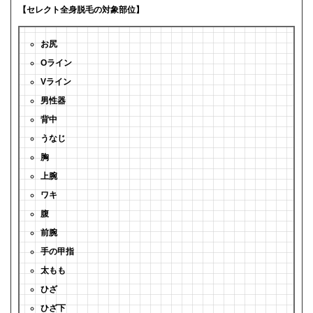
【セレクト全身脱毛の対象部位】
お尻
Oライン
Vライン
男性器
背中
うなじ
胸
上腕
ワキ
腹
前腕
手の甲指
太もも
ひざ
ひざ下