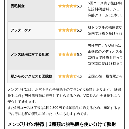
5回コース終了後は半額以
脱毛料金
5.0
初診料/再診料、シェービ
麻酔クリームは1本3,30
肌トラブルの治療費や薬
アフターケア
5.0
院内で治療を受けられる
男性専門、VIO脱毛は必
蓄熱式のメディオスター
メンズ脱毛に対する配慮
5.0
20時まで診療を行ってい
新宿南口院は23時までの
駅からのアクセスと医院数
全国26院、最寄駅から徒
4.5
メンズリゼには、お尻を含む全身脱毛のプランが5種類もあります。 陰部
脱毛は必ず男性看護師に担当してもらえるため、VIOを含む全身脱毛にも
安心して通えます。
また5回コース終了後は1回9,800円で追加脱毛に通えるため、満足するま
でお得にお尻の脱毛に通いたい人にもおすすめです。
メンズリゼの特徴｜3種類の脱毛機を使い分けて照射