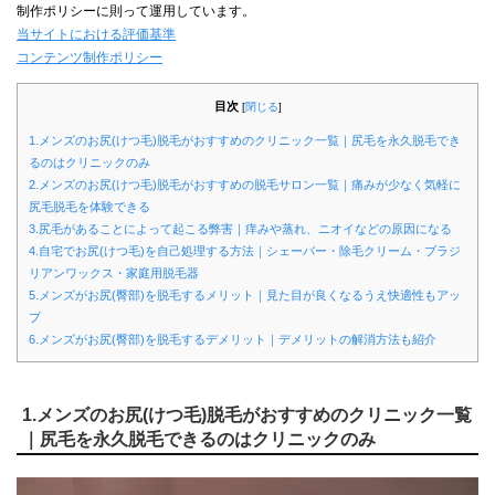
制作ポリシーに則って運用しています。
当サイトにおける評価基準
コンテンツ制作ポリシー
目次
[
閉じる
]
1.メンズのお尻(けつ毛)脱毛がおすすめのクリニック一覧｜尻毛を永久脱毛でき
るのはクリニックのみ
2.メンズのお尻(けつ毛)脱毛がおすすめの脱毛サロン一覧｜痛みが少なく気軽に
尻毛脱毛を体験できる
3.尻毛があることによって起こる弊害｜痒みや蒸れ、ニオイなどの原因になる
4.自宅でお尻(けつ毛)を自己処理する方法｜シェーバー・除毛クリーム・ブラジ
リアンワックス・家庭用脱毛器
5.メンズがお尻(臀部)を脱毛するメリット｜見た目が良くなるうえ快適性もアッ
プ
6.メンズがお尻(臀部)を脱毛するデメリット｜デメリットの解消方法も紹介
1.メンズのお尻(けつ毛)脱毛がおすすめのクリニック一覧
｜尻毛を永久脱毛できるのはクリニックのみ