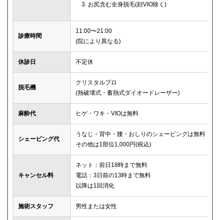
お尻含む全身脱毛(顔VIO除く)
11:00〜21:00
診療時間
(院により異なる)
休診日
不定休
クリスタルプロ
脱毛機
(熱破壊式・蓄熱式ダイオードレーザー)
麻酔代
ヒゲ・ワキ・VIOは無料
うなじ・背中・腰・おしりのシェービングは無料
シェービング代
その他は1部位1,000円(税込)
ネット：前日18時まで無料
キャンセル料
電話：3日前の13時まで無料
以降は1回消化
施術スタッフ
男性または女性