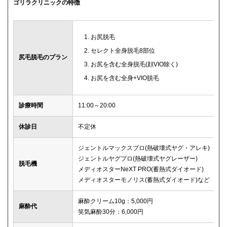
ゴリラクリニックの特徴
お尻脱毛
セレクト全身脱毛8部位
尻毛脱毛のプラン
お尻を含む全身脱毛(顔VIO除く)
お尻を含む全身+VIO脱毛
診療時間
11:00～20:00
休診日
不定休
ジェントルマックスプロ(熱破壊式ヤグ・アレキ)
ジェントルヤグプロ(熱破壊式ヤグレーザー)
脱毛機
メディオスターNeXT PRO(蓄熱式ダイオード)
メディオスターモノリス(蓄熱式ダイオード)など
麻酔クリーム10g：5,000円
麻酔代
笑気麻酔30分：6,000円