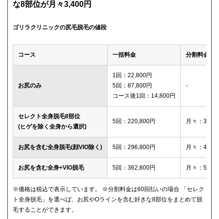
な8部位が月々3,400円
ゴリラクリニックの尻毛脱毛の値段
コース
一括料金
分割料金
1回：22,800円
お尻のみ
5回：87,800円
-
コース後1回：14,800円
セレクト全身脱毛8部位
5回：220,800円
月々：3,40
(ヒゲを除く全身から選択)
お尻を含む全身脱毛(顔VIO除く)
5回：296,800円
月々：4,60
お尻を含む全身+VIO脱毛
5回：362,800円
月々：5,60
※価格は税込で表示しています。 ※分割料金は60回払いの場合 「セレク
ト全身脱毛」を選べば、お尻やOラインを含む好きな8部位をまとめて脱
毛することができます。