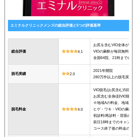
エミナルクリニックメンズの総合評価と5つの評価基準
お尻を含むVIO全体が5回78
総合評価
VIOの麻酔が毎回無料
4.1
全国64院、21時までの診
2021年開院
脱毛実績
2.0
280万件以上の脱毛実績あ
VIO脱毛(お尻含む)5回：78
お尻含む全身(顔VIO除く)5
※地域Aの料金、地域Bは5回
脱毛料金
ヒゲ・ワキ・VIOの麻酔
4.0
初診料/再診料・背面のシ
前日18時までのキャンセ
コース終了後の料金の記載