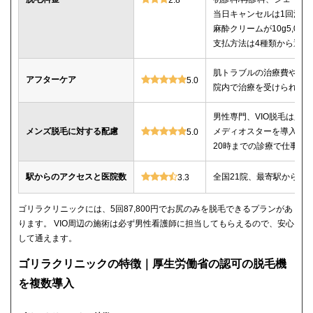
当日キャンセルは1回消化
麻酔クリームが10g5,00
支払方法は4種類から選べ
肌トラブルの治療費や薬
アフターケア
5.0
院内で治療を受けられる
男性専門、VIO脱毛は必
メンズ脱毛に対する配慮
メディオスターを導入、
5.0
20時までの診療で仕事帰
駅からのアクセスと医院数
全国21院、最寄駅から徒
3.3
ゴリラクリニックには、5回87,800円でお尻のみを脱毛できるプランがあ
ります。 VIO周辺の施術は必ず男性看護師に担当してもらえるので、安心
して通えます。
ゴリラクリニックの特徴｜厚生労働省の認可の脱毛機
を複数導入