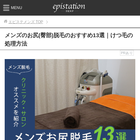
MENU
エピステメンズ
TOP
メンズのお尻(臀部)脱毛のおすすめ13選｜けつ毛の
処理方法
PRあり