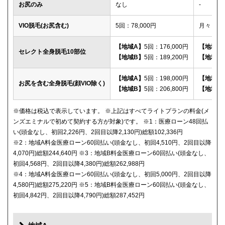
お尻のみ
なし
-
VIO脱毛(お尻含む)
5回：78,000円
月々：2,
【地域A】
5回：176,000円
【地域A
セレクト全身脱毛10部位
【地域B】
5回：189,200円
【地域B
【地域A】
5回：198,000円
【地域A
お尻を含む全身脱毛(顔VIO除く)
【地域B】
5回：206,800円
【地域B
※価格は税込で表示しています。 ※上記はすべてライトプランの料金(メ
ンズエミナルで初めて契約する方が対象)です。 ※1：医療ローン48回払
い(頭金なし、初回2,226円、2回目以降2,130円)総額102,336円
※2：地域A料金医療ローン60回払い(頭金なし、初回4,510円、2回目以降
4,070円)総額244,640円 ※3：地域B料金医療ローン60回払い(頭金なし、
初回4,568円、2回目以降4,380円)総額262,988円
※4：地域A料金医療ローン60回払い(頭金なし、初回5,000円、2回目以降
4,580円)総額275,220円 ※5：地域B料金医療ローン60回払い(頭金なし、
初回4,842円、2回目以降4,790円)総額287,452円