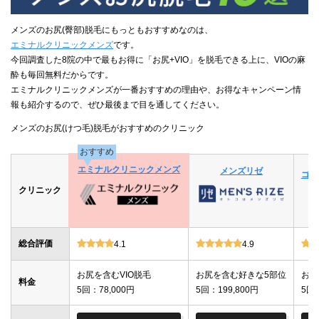
メンズのお尻(臀部)脱毛にもっともおすすめなのは、
エミナルクリニックメンズ
です。
今回調査した8院の中で最もお得に「お尻+VIO」を脱毛できる上に、VIOの麻
酔も毎回無料だからです。
エミナルクリニックメンズが一番おすすめの理由や、お得なキャンペーン情
報も紹介するので、ぜひ最後まで目を通してください。
メンズのお尻(けつ毛)脱毛がおすすめのクリニック
おすすめ
エミナルクリニックメンズ
メンズリゼ
ゴリ
クリニック
総合評価
4.1
4.9
お尻を含むVIO脱毛
お尻を含む好きな5部位
お尻
料金
5回：78,000円
5回：199,800円
5回：