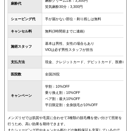
麻酔クリーム1本：3,300円
麻酔代
笑気麻酔30分：3,300円
シェービング代
手が届かない部位・剃り残しは無料
キャンセル料
無料(3時間前までに連絡)
基本は男性、女性の場合もあり
施術スタッフ
VIOは必ず男性スタッフが担当
支払方法
現金、クレジットカード、デビットカード、医療ロー
医院数
全国26院
学割：10%OFF
乗り換え割：10%OFF
キャンペーン
ペア割：最大10%OFF
平日限定割：全身脱毛が10%OFF
メンズリゼでは肌質や毛質に合わせて3種類の脱毛機を使い分けて照射を
行うため、高い効果を期待できます。
またシェービング代やキャンセル料などの無料保証も充実しているので、