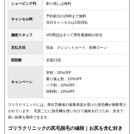
シェービング代
剃り残しは無料
予約前日の20時まで無料
キャンセル料
当日キャンセルは1回消化
施術スタッフ
VIO周辺はすべて男性看護師が担当
支払方法
現金、クレジットカード、医療ローン
医院数
全国21院
学割：10%OFF
乗り換え割：10%OFF
キャンペーン
ペア割：10%OFF
同時割：10%OFF
ゴリラクリニックには、厚生労働省の薬事承認を受けた脱毛機が複数導入
されています。 毛質ごとに脱毛機を使い分けて施術を行うため、安全で
高い効果を期待できます。
ゴリラクリニックの尻毛脱毛の値段｜お尻を含む好き