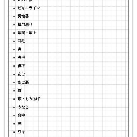
ビキニライン
男性器
肛門周り
眉間・眉上
耳毛
鼻
鼻毛
鼻下
あご
あご裏
首
頬・もみあげ
うなじ
背中
胸
ワキ