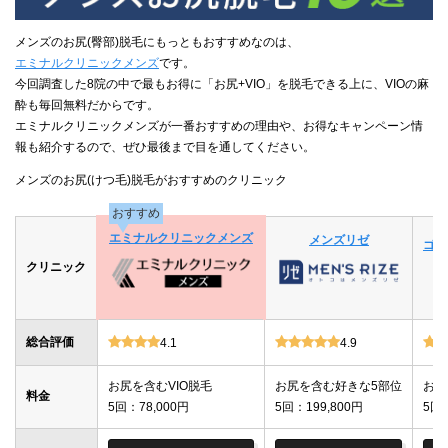
メンズのお尻(臀部)脱毛にもっともおすすめなのは、
エミナルクリニックメンズ
です。
今回調査した8院の中で最もお得に「お尻+VIO」を脱毛できる上に、VIOの麻
酔も毎回無料だからです。
エミナルクリニックメンズが一番おすすめの理由や、お得なキャンペーン情
報も紹介するので、ぜひ最後まで目を通してください。
メンズのお尻(けつ毛)脱毛がおすすめのクリニック
おすすめ
エミナルクリニックメンズ
メンズリゼ
ゴリ
クリニック
総合評価
4.1
4.9
お尻を含むVIO脱毛
お尻を含む好きな5部位
お尻
料金
5回：78,000円
5回：199,800円
5回：