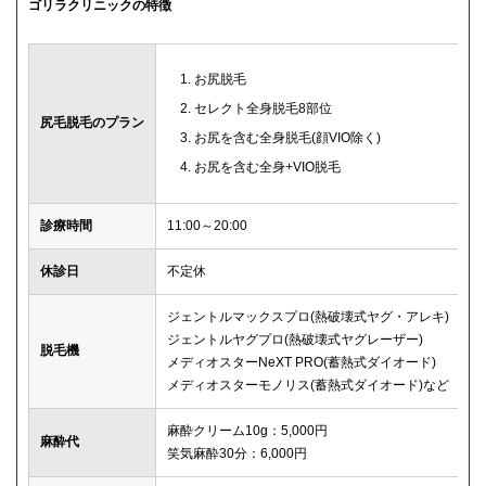
ゴリラクリニックの特徴
お尻脱毛
セレクト全身脱毛8部位
尻毛脱毛のプラン
お尻を含む全身脱毛(顔VIO除く)
お尻を含む全身+VIO脱毛
診療時間
11:00～20:00
休診日
不定休
ジェントルマックスプロ(熱破壊式ヤグ・アレキ)
ジェントルヤグプロ(熱破壊式ヤグレーザー)
脱毛機
メディオスターNeXT PRO(蓄熱式ダイオード)
メディオスターモノリス(蓄熱式ダイオード)など
麻酔クリーム10g：5,000円
麻酔代
笑気麻酔30分：6,000円