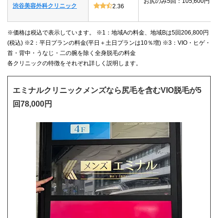
お尻のみ5回：105,600円
渋谷美容外科クリニック
2.36
※価格は税込で表示しています。 ※1：地域Aの料金、地域Bは5回206,800円
(税込) ※2：平日プランの料金(平日＋土日プランは10％増) ※3：VIO・ヒゲ・
首・背中・うなじ・二の腕を除く全身脱毛の料金
各クリニックの特徴をそれぞれ詳しく説明します。
エミナルクリニックメンズなら尻毛を含むVIO脱毛が5
回78,000円