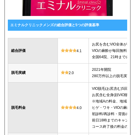
エミナルクリニックメンズの総合評価と5つの評価基準
お尻を含むVIO全体が5回78
総合評価
VIOの麻酔が毎回無料
4.1
全国64院、21時までの診
2021年開院
脱毛実績
2.0
280万件以上の脱毛実績あ
VIO脱毛(お尻含む)5回：78
お尻含む全身(顔VIO除く)5
※地域Aの料金、地域Bは5回
脱毛料金
ヒゲ・ワキ・VIOの麻酔
4.0
初診料/再診料・背面のシ
前日18時までのキャンセ
コース終了後の料金の記載