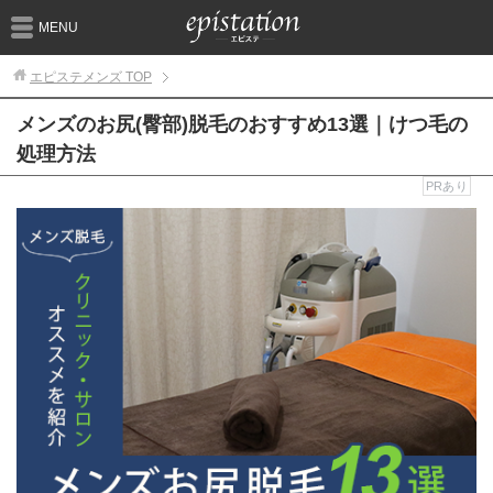
MENU
エピステメンズ
TOP
メンズのお尻(臀部)脱毛のおすすめ13選｜けつ毛の
処理方法
PRあり