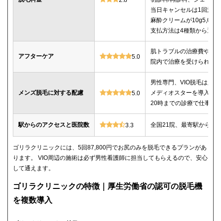
当日キャンセルは1回消化
麻酔クリームが10g5,00
支払方法は4種類から選べ
肌トラブルの治療費や薬
アフターケア
5.0
院内で治療を受けられる
男性専門、VIO脱毛は必
メンズ脱毛に対する配慮
メディオスターを導入、
5.0
20時までの診療で仕事帰
駅からのアクセスと医院数
全国21院、最寄駅から徒
3.3
ゴリラクリニックには、5回87,800円でお尻のみを脱毛できるプランがあ
ります。 VIO周辺の施術は必ず男性看護師に担当してもらえるので、安心
して通えます。
ゴリラクリニックの特徴｜厚生労働省の認可の脱毛機
を複数導入