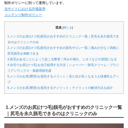
制作ポリシーに則って運用しています。
当サイトにおける評価基準
コンテンツ制作ポリシー
目次
[
閉じる
]
1.メンズのお尻(けつ毛)脱毛がおすすめのクリニック一覧｜尻毛を永久脱毛でき
るのはクリニックのみ
2.メンズのお尻(けつ毛)脱毛がおすすめの脱毛サロン一覧｜痛みが少なく気軽に
尻毛脱毛を体験できる
3.尻毛があることによって起こる弊害｜痒みや蒸れ、ニオイなどの原因になる
4.自宅でお尻(けつ毛)を自己処理する方法｜シェーバー・除毛クリーム・ブラジ
リアンワックス・家庭用脱毛器
5.メンズがお尻(臀部)を脱毛するメリット｜見た目が良くなるうえ快適性もアッ
プ
6.メンズがお尻(臀部)を脱毛するデメリット｜デメリットの解消方法も紹介
1.メンズのお尻(けつ毛)脱毛がおすすめのクリニック一覧
｜尻毛を永久脱毛できるのはクリニックのみ