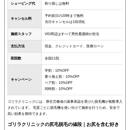
シェービング代
剃り残しは無料
予約前日の20時まで無料
キャンセル料
当日キャンセルは1回消化
施術スタッフ
VIO周辺はすべて男性看護師が担当
支払方法
現金、クレジットカード、医療ローン
医院数
全国21院
学割：10%OFF
乗り換え割：10%OFF
キャンペーン
ペア割：10%OFF
同時割：10%OFF
ゴリラクリニックには、厚生労働省の薬事承認を受けた脱毛機が複数導入
されています。 毛質ごとに脱毛機を使い分けて施術を行うため、安全で
高い効果を期待できます。
ゴリラクリニックの尻毛脱毛の値段｜お尻を含む好き