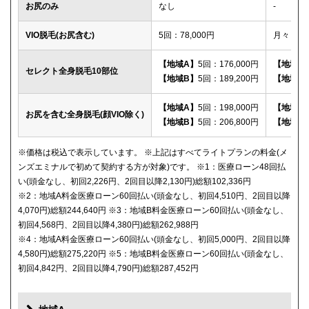
お尻のみ
なし
-
VIO脱毛(お尻含む)
5回：78,000円
月々：2,
【地域A】
5回：176,000円
【地域A
セレクト全身脱毛10部位
【地域B】
5回：189,200円
【地域B
【地域A】
5回：198,000円
【地域A
お尻を含む全身脱毛(顔VIO除く)
【地域B】
5回：206,800円
【地域B
※価格は税込で表示しています。 ※上記はすべてライトプランの料金(メ
ンズエミナルで初めて契約する方が対象)です。 ※1：医療ローン48回払
い(頭金なし、初回2,226円、2回目以降2,130円)総額102,336円
※2：地域A料金医療ローン60回払い(頭金なし、初回4,510円、2回目以降
4,070円)総額244,640円 ※3：地域B料金医療ローン60回払い(頭金なし、
初回4,568円、2回目以降4,380円)総額262,988円
※4：地域A料金医療ローン60回払い(頭金なし、初回5,000円、2回目以降
4,580円)総額275,220円 ※5：地域B料金医療ローン60回払い(頭金なし、
初回4,842円、2回目以降4,790円)総額287,452円