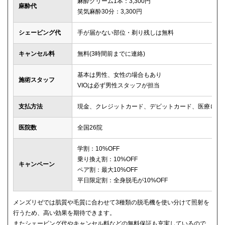
麻酔クリーム1本：3,300円
麻酔代
笑気麻酔30分：3,300円
シェービング代
手が届かない部位・剃り残しは無料
キャンセル料
無料(3時間前までに連絡)
基本は男性、女性の場合もあり
施術スタッフ
VIOは必ず男性スタッフが担当
支払方法
現金、クレジットカード、デビットカード、医療ロー
医院数
全国26院
学割：10%OFF
乗り換え割：10%OFF
キャンペーン
ペア割：最大10%OFF
平日限定割：全身脱毛が10%OFF
メンズリゼでは肌質や毛質に合わせて3種類の脱毛機を使い分けて照射を
行うため、高い効果を期待できます。
またシェービング代やキャンセル料などの無料保証も充実しているので、