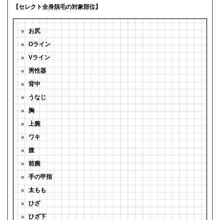
【セレクト全身脱毛の対象部位】
お尻
Oライン
Vライン
男性器
背中
うなじ
胸
上腕
ワキ
腹
前腕
手の甲指
太もも
ひざ
ひざ下