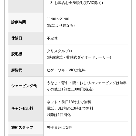
お尻含む全身脱毛(顔VIO除く)
11:00〜21:00
診療時間
(院により異なる)
休診日
不定休
クリスタルプロ
脱毛機
(熱破壊式・蓄熱式ダイオードレーザー)
麻酔代
ヒゲ・ワキ・VIOは無料
うなじ・背中・腰・おしりのシェービングは無料
シェービング代
その他は1部位1,000円(税込)
ネット：前日18時まで無料
キャンセル料
電話：3日前の13時まで無料
以降は1回消化
施術スタッフ
男性または女性