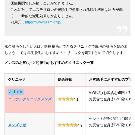
医療機関でしか扱うことができません。
これに対してエステサロンの光脱毛で使用される脱毛機器は出力が弱
く、一時的な減毛効果しかありません。
引用元：
https://www.jaam.or.jp/
永久脱毛をしたい人は、医療脱毛ができるクリニックで尻毛の脱毛を始めま
しょう。 では尻毛脱毛におすすめのクリニックを8院まとめて紹介します。
メンズのお尻(けつ毛)脱毛がおすすめのクリニック一覧
クリニック
総合評価
お尻脱毛におすすめのプラ
おすすめ
VIO脱毛(お尻含む)5回：78,
エミナルクリニックメンズ
お尻含む全身(顔VIO除く)5回：
4.1
セレクト5部位5回：199,80
メンズリゼ
お尻含む全身(顔VIO除く)5回：
4.9