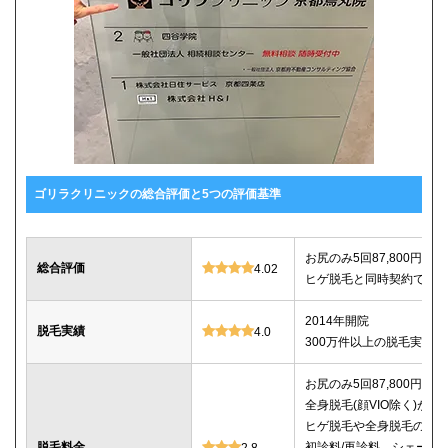
ゴリラクリニックの総合評価と5つの評価基準
お尻のみ5回87,800円、セ
総合評価
4.02
ヒゲ脱毛と同時契約で10%
2014年開院
脱毛実績
4.0
300万件以上の脱毛実績あ
お尻のみ5回87,800円、セ
全身脱毛(顔VIO除く)が5回2
ヒゲ脱毛や全身脱毛のコ
脱毛料金
初診料/再診料、シェービ
2.8