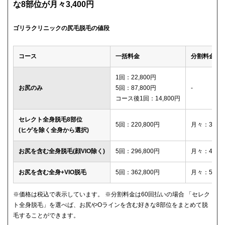
な8部位が月々3,400円
ゴリラクリニックの尻毛脱毛の値段
コース
一括料金
分割料金
1回：22,800円
お尻のみ
5回：87,800円
-
コース後1回：14,800円
セレクト全身脱毛8部位
5回：220,800円
月々：3,40
(ヒゲを除く全身から選択)
お尻を含む全身脱毛(顔VIO除く)
5回：296,800円
月々：4,60
お尻を含む全身+VIO脱毛
5回：362,800円
月々：5,60
※価格は税込で表示しています。 ※分割料金は60回払いの場合 「セレク
ト全身脱毛」を選べば、お尻やOラインを含む好きな8部位をまとめて脱
毛することができます。