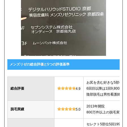
メンズリゼの総合評価と5つの評価基準
お尻を含む好きな5部位が5回
総合評価
6回目以降は1回9,800
4.9
陰部脱毛は男性看護師が
2013年開院
脱毛実績
5.0
800万件以上の脱毛実績あ
セレクト5部位5回199,800