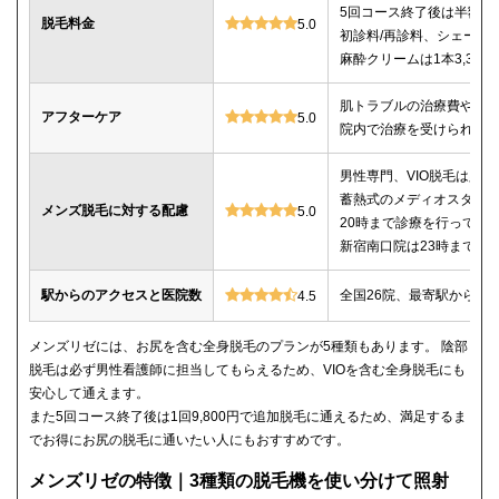
5回コース終了後は半額以
脱毛料金
5.0
初診料/再診料、シェービ
麻酔クリームは1本3,30
肌トラブルの治療費や薬
アフターケア
5.0
院内で治療を受けられる
男性専門、VIO脱毛は必
蓄熱式のメディオスター
メンズ脱毛に対する配慮
5.0
20時まで診療を行ってい
新宿南口院は23時までの
駅からのアクセスと医院数
全国26院、最寄駅から徒
4.5
メンズリゼには、お尻を含む全身脱毛のプランが5種類もあります。 陰部
脱毛は必ず男性看護師に担当してもらえるため、VIOを含む全身脱毛にも
安心して通えます。
また5回コース終了後は1回9,800円で追加脱毛に通えるため、満足するま
でお得にお尻の脱毛に通いたい人にもおすすめです。
メンズリゼの特徴｜3種類の脱毛機を使い分けて照射