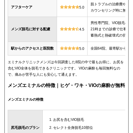
肌トラブルの治療費や薬
アフターケア
5.0
カウンセリング時に無料
男性専門院、VIO脱毛の施
メンズ脱毛に対する配慮
21時までの診療で仕事帰
4.5
蓄熱式と熱破壊式の切替
駅からのアクセスと医院数
全国64院、最寄駅から徒
5.0
エミナルクリニックメンズは今回調査した8院の中で最もお得に、お尻を
含むVIO全体を脱毛できるクリニックです。 VIOの麻酔も毎回無料なの
で、痛みが苦手な人にも安心して通えます。
メンズエミナルの特徴｜ヒゲ・ワキ・VIOの麻酔が無料
メンズエミナルの特徴
お尻を含むVIO脱毛
尻毛脱毛のプラン
セレクト全身脱毛10部位