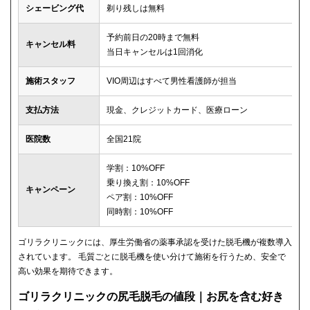
シェービング代
剃り残しは無料
予約前日の20時まで無料
キャンセル料
当日キャンセルは1回消化
施術スタッフ
VIO周辺はすべて男性看護師が担当
支払方法
現金、クレジットカード、医療ローン
医院数
全国21院
学割：10%OFF
乗り換え割：10%OFF
キャンペーン
ペア割：10%OFF
同時割：10%OFF
ゴリラクリニックには、厚生労働省の薬事承認を受けた脱毛機が複数導入
されています。 毛質ごとに脱毛機を使い分けて施術を行うため、安全で
高い効果を期待できます。
ゴリラクリニックの尻毛脱毛の値段｜お尻を含む好き