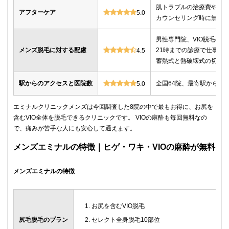
肌トラブルの治療費や薬
アフターケア
5.0
カウンセリング時に無料
男性専門院、VIO脱毛の施
メンズ脱毛に対する配慮
21時までの診療で仕事帰
4.5
蓄熱式と熱破壊式の切替
駅からのアクセスと医院数
全国64院、最寄駅から徒
5.0
エミナルクリニックメンズは今回調査した8院の中で最もお得に、お尻を
含むVIO全体を脱毛できるクリニックです。 VIOの麻酔も毎回無料なの
で、痛みが苦手な人にも安心して通えます。
メンズエミナルの特徴｜ヒゲ・ワキ・VIOの麻酔が無料
メンズエミナルの特徴
お尻を含むVIO脱毛
尻毛脱毛のプラン
セレクト全身脱毛10部位