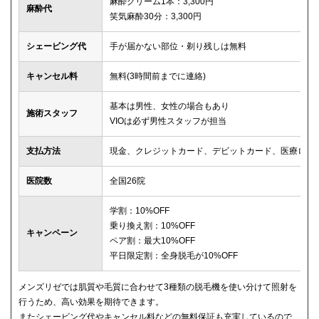
麻酔クリーム1本：3,300円
麻酔代
笑気麻酔30分：3,300円
シェービング代
手が届かない部位・剃り残しは無料
キャンセル料
無料(3時間前までに連絡)
基本は男性、女性の場合もあり
施術スタッフ
VIOは必ず男性スタッフが担当
支払方法
現金、クレジットカード、デビットカード、医療ロー
医院数
全国26院
学割：10%OFF
乗り換え割：10%OFF
キャンペーン
ペア割：最大10%OFF
平日限定割：全身脱毛が10%OFF
メンズリゼでは肌質や毛質に合わせて3種類の脱毛機を使い分けて照射を
行うため、高い効果を期待できます。
またシェービング代やキャンセル料などの無料保証も充実しているので、