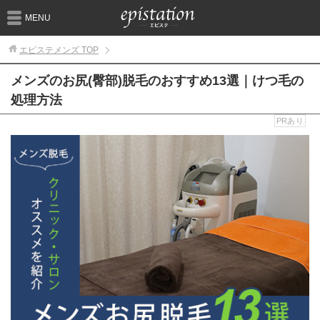
MENU
エピステメンズ
TOP
メンズのお尻(臀部)脱毛のおすすめ13選｜けつ毛の
処理方法
PRあり