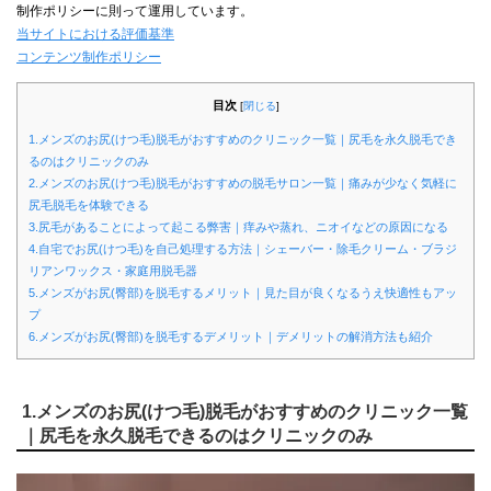
制作ポリシーに則って運用しています。
当サイトにおける評価基準
コンテンツ制作ポリシー
目次
[
閉じる
]
1.メンズのお尻(けつ毛)脱毛がおすすめのクリニック一覧｜尻毛を永久脱毛でき
るのはクリニックのみ
2.メンズのお尻(けつ毛)脱毛がおすすめの脱毛サロン一覧｜痛みが少なく気軽に
尻毛脱毛を体験できる
3.尻毛があることによって起こる弊害｜痒みや蒸れ、ニオイなどの原因になる
4.自宅でお尻(けつ毛)を自己処理する方法｜シェーバー・除毛クリーム・ブラジ
リアンワックス・家庭用脱毛器
5.メンズがお尻(臀部)を脱毛するメリット｜見た目が良くなるうえ快適性もアッ
プ
6.メンズがお尻(臀部)を脱毛するデメリット｜デメリットの解消方法も紹介
1.メンズのお尻(けつ毛)脱毛がおすすめのクリニック一覧
｜尻毛を永久脱毛できるのはクリニックのみ