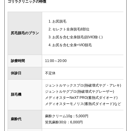
ゴリラクリニックの特徴
お尻脱毛
セレクト全身脱毛8部位
尻毛脱毛のプラン
お尻を含む全身脱毛(顔VIO除く)
お尻を含む全身+VIO脱毛
診療時間
11:00～20:00
休診日
不定休
ジェントルマックスプロ(熱破壊式ヤグ・アレキ)
ジェントルヤグプロ(熱破壊式ヤグレーザー)
脱毛機
メディオスターNeXT PRO(蓄熱式ダイオード)
メディオスターモノリス(蓄熱式ダイオード)など
麻酔クリーム10g：5,000円
麻酔代
笑気麻酔30分：6,000円