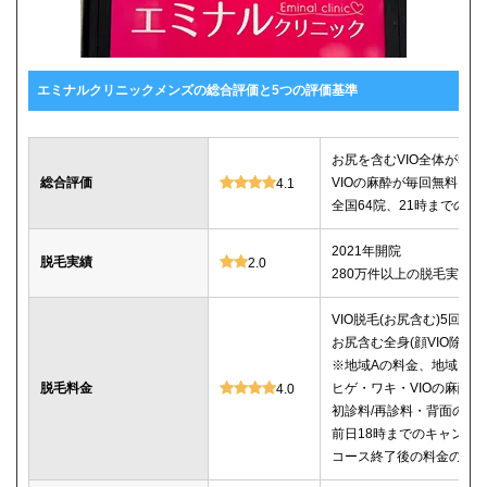
エミナルクリニックメンズの総合評価と5つの評価基準
お尻を含むVIO全体が5回78
総合評価
VIOの麻酔が毎回無料
4.1
全国64院、21時までの診
2021年開院
脱毛実績
2.0
280万件以上の脱毛実績あ
VIO脱毛(お尻含む)5回：78
お尻含む全身(顔VIO除く)5
※地域Aの料金、地域Bは5回
脱毛料金
ヒゲ・ワキ・VIOの麻酔
4.0
初診料/再診料・背面のシ
前日18時までのキャンセ
コース終了後の料金の記載