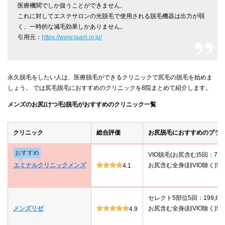
医療機関でしか扱うことができません。
これに対してエステサロンの光脱毛で使用される脱毛機器は出力が弱
く、一時的な減毛効果しかありません。
引用元：
https://www.jaam.or.jp/
永久脱毛をしたい人は、医療脱毛ができるクリニックで尻毛の脱毛を始めま
しょう。 では尻毛脱毛におすすめのクリニックを8院まとめて紹介します。
メンズのお尻(けつ毛)脱毛がおすすめのクリニック一覧
クリニック
総合評価
お尻脱毛におすすめのプラ
おすすめ
VIO脱毛(お尻含む)5回：78,
エミナルクリニックメンズ
お尻含む全身(顔VIO除く)5回：
4.1
セレクト5部位5回：199,80
メンズリゼ
お尻含む全身(顔VIO除く)5回：
4.9