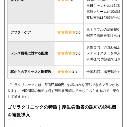
当日キャンセルは1回消化
麻酔クリームが10g5,00
支払方法は4種類から選べ
肌トラブルの治療費や薬
アフターケア
5.0
院内で治療を受けられる
男性専門、VIO脱毛は必
メンズ脱毛に対する配慮
メディオスターを導入、
5.0
20時までの診療で仕事帰
駅からのアクセスと医院数
全国21院、最寄駅から徒
3.3
ゴリラクリニックには、5回87,800円でお尻のみを脱毛できるプランがあ
ります。 VIO周辺の施術は必ず男性看護師に担当してもらえるので、安心
して通えます。
ゴリラクリニックの特徴｜厚生労働省の認可の脱毛機
を複数導入