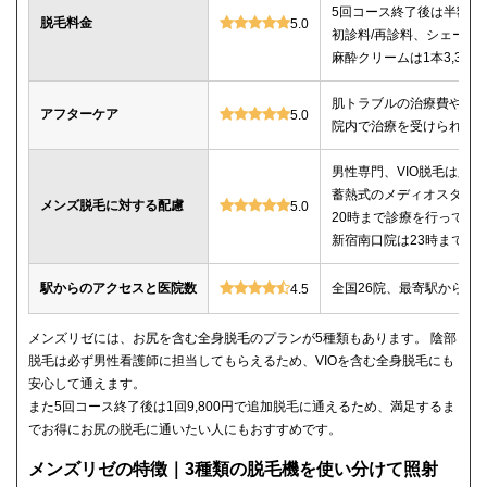
5回コース終了後は半額以
脱毛料金
5.0
初診料/再診料、シェービ
麻酔クリームは1本3,30
肌トラブルの治療費や薬
アフターケア
5.0
院内で治療を受けられる
男性専門、VIO脱毛は必
蓄熱式のメディオスター
メンズ脱毛に対する配慮
5.0
20時まで診療を行ってい
新宿南口院は23時までの
駅からのアクセスと医院数
全国26院、最寄駅から徒
4.5
メンズリゼには、お尻を含む全身脱毛のプランが5種類もあります。 陰部
脱毛は必ず男性看護師に担当してもらえるため、VIOを含む全身脱毛にも
安心して通えます。
また5回コース終了後は1回9,800円で追加脱毛に通えるため、満足するま
でお得にお尻の脱毛に通いたい人にもおすすめです。
メンズリゼの特徴｜3種類の脱毛機を使い分けて照射