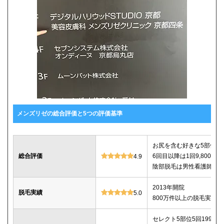
メンズリゼの総合評価と5つの評価基準
お尻を含む好きな5部位が5回
総合評価
6回目以降は1回9,800
4.9
陰部脱毛は男性看護師が
2013年開院
脱毛実績
5.0
800万件以上の脱毛実績あ
セレクト5部位5回199,800