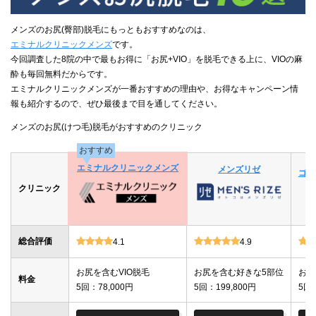
メンズのお尻(臀部)脱毛にもっともおすすめなのは、
エミナルクリニックメンズ
です。
今回調査した8院の中で最もお得に「お尻+VIO」を脱毛できる上に、VIOの麻
酔も毎回無料だからです。
エミナルクリニックメンズが一番おすすめの理由や、お得なキャンペーン情
報も紹介するので、ぜひ最後まで目を通してください。
メンズのお尻(けつ毛)脱毛がおすすめのクリニック
おすすめ
エミナルクリニックメンズ
メンズリゼ
ゴリ
クリニック
総合評価
4.1
4.9
お尻を含むVIO脱毛
お尻を含む好きな5部位
お尻
料金
5回：78,000円
5回：199,800円
5回：