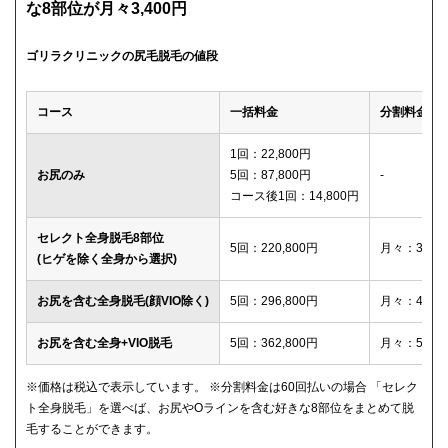
な8部位が月々3,400円
ゴリラクリニックの尻毛脱毛の値段
コース
一括料金
分割料金
1回：22,800円
お尻のみ
5回：87,800円
-
コース後1回：14,800円
セレクト全身脱毛8部位
5回：220,800円
月々：3,40
(ヒゲを除く全身から選択)
お尻を含む全身脱毛(顔VIO除く)
5回：296,800円
月々：4,60
お尻を含む全身+VIO脱毛
5回：362,800円
月々：5,60
※価格は税込で表示しています。 ※分割料金は60回払いの場合 「セレク
ト全身脱毛」を選べば、お尻やOラインを含む好きな8部位をまとめて脱
毛することができます。