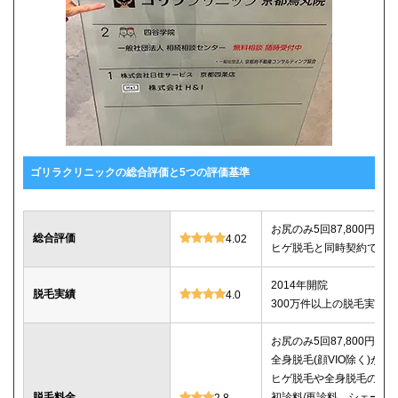
ゴリラクリニックの総合評価と5つの評価基準
お尻のみ5回87,800円、セ
総合評価
4.02
ヒゲ脱毛と同時契約で10%
2014年開院
脱毛実績
4.0
300万件以上の脱毛実績あ
お尻のみ5回87,800円、セ
全身脱毛(顔VIO除く)が5回2
ヒゲ脱毛や全身脱毛のコ
脱毛料金
初診料/再診料、シェービ
2.8