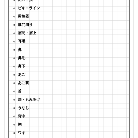
ビキニライン
男性器
肛門周り
眉間・眉上
耳毛
鼻
鼻毛
鼻下
あご
あご裏
首
頬・もみあげ
うなじ
背中
胸
ワキ