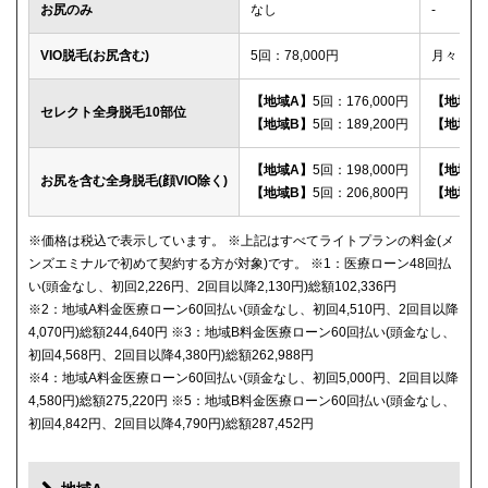
お尻のみ
なし
-
VIO脱毛(お尻含む)
5回：78,000円
月々：2,
【地域A】
5回：176,000円
【地域A
セレクト全身脱毛10部位
【地域B】
5回：189,200円
【地域B
【地域A】
5回：198,000円
【地域A
お尻を含む全身脱毛(顔VIO除く)
【地域B】
5回：206,800円
【地域B
※価格は税込で表示しています。 ※上記はすべてライトプランの料金(メ
ンズエミナルで初めて契約する方が対象)です。 ※1：医療ローン48回払
い(頭金なし、初回2,226円、2回目以降2,130円)総額102,336円
※2：地域A料金医療ローン60回払い(頭金なし、初回4,510円、2回目以降
4,070円)総額244,640円 ※3：地域B料金医療ローン60回払い(頭金なし、
初回4,568円、2回目以降4,380円)総額262,988円
※4：地域A料金医療ローン60回払い(頭金なし、初回5,000円、2回目以降
4,580円)総額275,220円 ※5：地域B料金医療ローン60回払い(頭金なし、
初回4,842円、2回目以降4,790円)総額287,452円