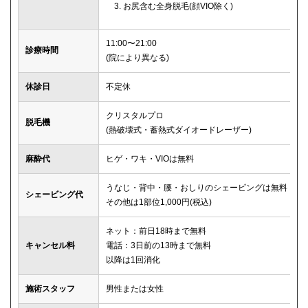
お尻含む全身脱毛(顔VIO除く)
11:00〜21:00
診療時間
(院により異なる)
休診日
不定休
クリスタルプロ
脱毛機
(熱破壊式・蓄熱式ダイオードレーザー)
麻酔代
ヒゲ・ワキ・VIOは無料
うなじ・背中・腰・おしりのシェービングは無料
シェービング代
その他は1部位1,000円(税込)
ネット：前日18時まで無料
キャンセル料
電話：3日前の13時まで無料
以降は1回消化
施術スタッフ
男性または女性