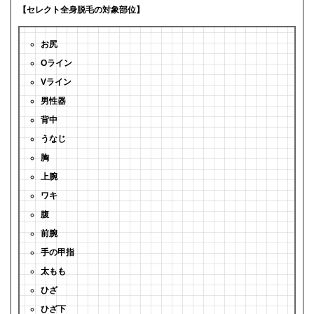
【セレクト全身脱毛の対象部位】
お尻
Oライン
Vライン
男性器
背中
うなじ
胸
上腕
ワキ
腹
前腕
手の甲指
太もも
ひざ
ひざ下