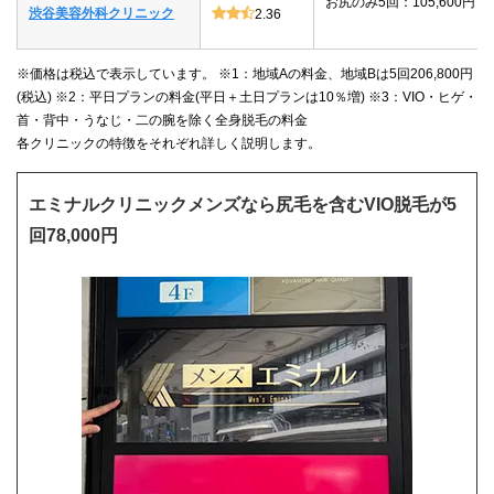
お尻のみ5回：105,600円
渋谷美容外科クリニック
2.36
※価格は税込で表示しています。 ※1：地域Aの料金、地域Bは5回206,800円
(税込) ※2：平日プランの料金(平日＋土日プランは10％増) ※3：VIO・ヒゲ・
首・背中・うなじ・二の腕を除く全身脱毛の料金
各クリニックの特徴をそれぞれ詳しく説明します。
エミナルクリニックメンズなら尻毛を含むVIO脱毛が5
回78,000円