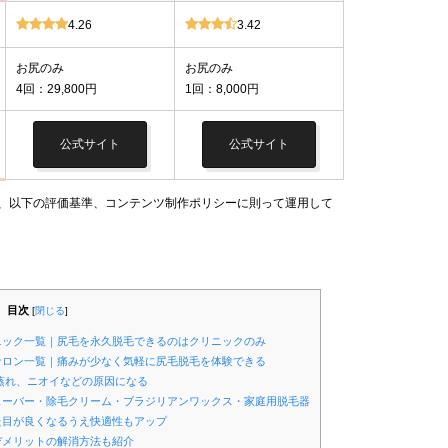
4.26
3.42
お尻のみ
お尻のみ
4回：29,800円
1回：8,000円
公式サイト
公式サイト
は、以下の評価基準、コンテンツ制作ポリシーに則って運用して
目次
[
閉じる
]
リニック一覧｜尻毛を永久脱毛できるのはクリニックのみ
毛サロン一覧｜痛みが少なく気軽に尻毛脱毛を体験できる
蒸れ、ニオイなどの原因になる
シェーバー・除毛クリーム・ブラジリアンワックス・家庭用脱毛器
見た目が良くなるうえ快適性もアップ
｜デメリットの解消方法も紹介