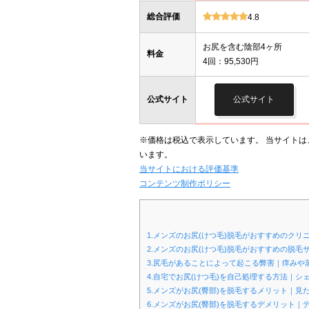
総合評価
4.8
お尻を含む陰部4ヶ所
料金
4回：95,530円
公式サイト
公式サイト
※価格は税込で表示しています。 当サイト
います。
当サイトにおける評価基準
コンテンツ制作ポリシー
1.メンズのお尻(けつ毛)脱毛がおすすめのク
2.メンズのお尻(けつ毛)脱毛がおすすめの脱
3.尻毛があることによって起こる弊害｜痒みや
4.自宅でお尻(けつ毛)を自己処理する方法｜
5.メンズがお尻(臀部)を脱毛するメリット｜
6.メンズがお尻(臀部)を脱毛するデメリット