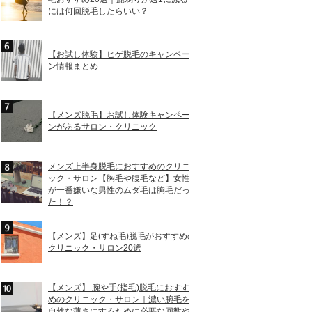
には何回脱毛したらいい？
【お試し体験】ヒゲ脱毛のキャンペー
ン情報まとめ
【メンズ脱毛】お試し体験キャンペー
ンがあるサロン・クリニック
メンズ上半身脱毛におすすめのクリニ
ック・サロン【胸毛や腹毛など】女性
が一番嫌いな男性のムダ毛は胸毛だっ
た！？
【メンズ】足(すね毛)脱毛がおすすめの
クリニック・サロン20選
【メンズ】 腕や手(指毛)脱毛におすす
めのクリニック・サロン｜濃い腕毛を
自然な薄さにするために必要な回数や