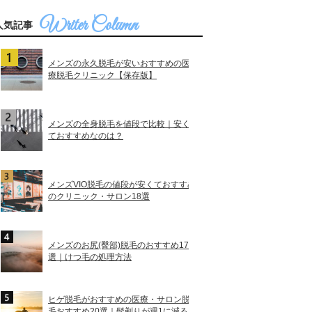
人気記事
メンズの永久脱毛が安いおすすめの医
療脱毛クリニック【保存版】
メンズの全身脱毛を値段で比較｜安く
ておすすめなのは？
メンズVIO脱毛の値段が安くておすすめ
のクリニック・サロン18選
メンズのお尻(臀部)脱毛のおすすめ17
選｜けつ毛の処理方法
ヒゲ脱毛がおすすめの医療・サロン脱
毛おすすめ20選｜髭剃りが週1に減る