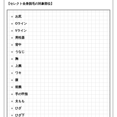
【セレクト全身脱毛の対象部位】
お尻
Oライン
Vライン
男性器
背中
うなじ
胸
上腕
ワキ
腹
前腕
手の甲指
太もも
ひざ
ひざ下