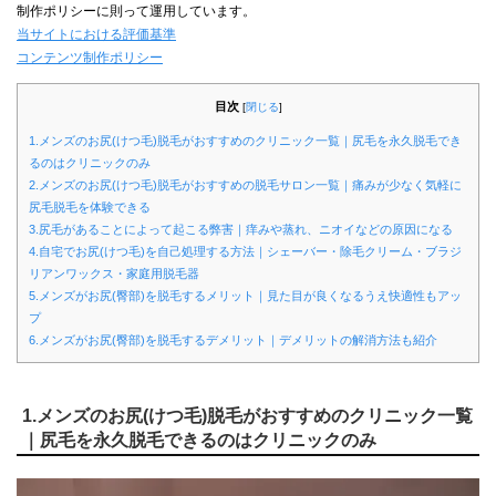
制作ポリシーに則って運用しています。
当サイトにおける評価基準
コンテンツ制作ポリシー
目次
[
閉じる
]
1.メンズのお尻(けつ毛)脱毛がおすすめのクリニック一覧｜尻毛を永久脱毛でき
るのはクリニックのみ
2.メンズのお尻(けつ毛)脱毛がおすすめの脱毛サロン一覧｜痛みが少なく気軽に
尻毛脱毛を体験できる
3.尻毛があることによって起こる弊害｜痒みや蒸れ、ニオイなどの原因になる
4.自宅でお尻(けつ毛)を自己処理する方法｜シェーバー・除毛クリーム・ブラジ
リアンワックス・家庭用脱毛器
5.メンズがお尻(臀部)を脱毛するメリット｜見た目が良くなるうえ快適性もアッ
プ
6.メンズがお尻(臀部)を脱毛するデメリット｜デメリットの解消方法も紹介
1.メンズのお尻(けつ毛)脱毛がおすすめのクリニック一覧
｜尻毛を永久脱毛できるのはクリニックのみ