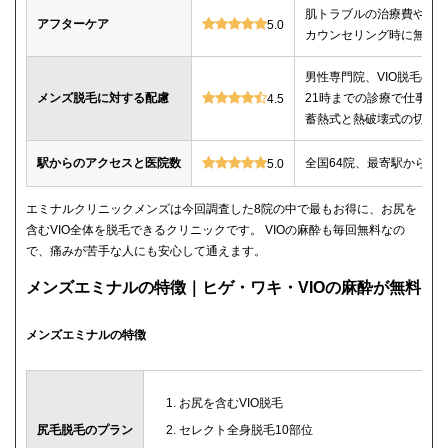
肌トラブルの治療費や薬
アフターケア
5.0
カウンセリング時に無料
男性専門院、VIO脱毛の施
メンズ脱毛に対する配慮
21時までの診療で仕事帰
4.5
蓄熱式と熱破壊式の切替
駅からのアクセスと医院数
全国64院、最寄駅から徒
5.0
エミナルクリニックメンズは今回調査した8院の中で最もお得に、お尻を
含むVIO全体を脱毛できるクリニックです。 VIOの麻酔も毎回無料なの
で、痛みが苦手な人にも安心して通えます。
メンズエミナルの特徴｜ヒゲ・ワキ・VIOの麻酔が無料
メンズエミナルの特徴
お尻を含むVIO脱毛
尻毛脱毛のプラン
セレクト全身脱毛10部位