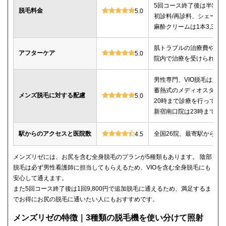
5回コース終了後は半額以
脱毛料金
5.0
初診料/再診料、シェービ
麻酔クリームは1本3,30
肌トラブルの治療費や薬
アフターケア
5.0
院内で治療を受けられる
男性専門、VIO脱毛は必
蓄熱式のメディオスター
メンズ脱毛に対する配慮
5.0
20時まで診療を行ってい
新宿南口院は23時までの
駅からのアクセスと医院数
全国26院、最寄駅から徒
4.5
メンズリゼには、お尻を含む全身脱毛のプランが5種類もあります。 陰部
脱毛は必ず男性看護師に担当してもらえるため、VIOを含む全身脱毛にも
安心して通えます。
また5回コース終了後は1回9,800円で追加脱毛に通えるため、満足するま
でお得にお尻の脱毛に通いたい人にもおすすめです。
メンズリゼの特徴｜3種類の脱毛機を使い分けて照射