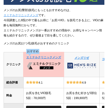
メンズのお尻(臀部)脱毛にもっともおすすめなのは、
エミナルクリニックメンズ
です。
今回調査した8院の中で最もお得に「お尻+VIO」を脱毛できる上に、VIOの麻
酔も毎回無料だからです。
エミナルクリニックメンズが一番おすすめの理由や、お得なキャンペーン情
報も紹介するので、ぜひ最後まで目を通してください。
メンズのお尻(けつ毛)脱毛がおすすめのクリニック
おすすめ
エミナルクリニックメンズ
メンズリゼ
ゴリ
クリニック
総合評価
4.1
4.9
お尻を含むVIO脱毛
お尻を含む好きな5部位
お尻
料金
5回：78,000円
5回：199,800円
5回：