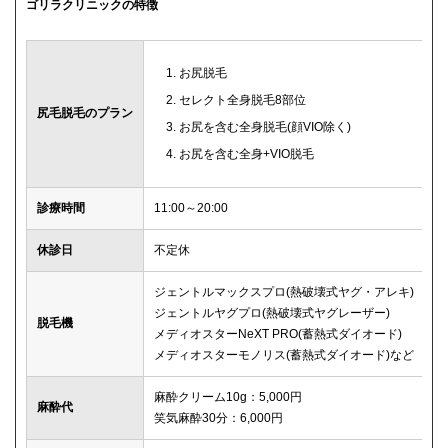
ゴリラクリニックの特徴
お尻脱毛
セレクト全身脱毛8部位
尻毛脱毛のプラン
お尻を含む全身脱毛(顔VIO除く)
お尻を含む全身+VIO脱毛
診療時間
11:00～20:00
休診日
不定休
ジェントルマックスプロ(熱破壊式ヤグ・アレキ)
ジェントルヤグプロ(熱破壊式ヤグレーザー)
脱毛機
メディオスターNeXT PRO(蓄熱式ダイオード)
メディオスターモノリス(蓄熱式ダイオード)など
麻酔クリーム10g：5,000円
麻酔代
笑気麻酔30分：6,000円