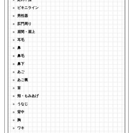
ビキニライン
男性器
肛門周り
眉間・眉上
耳毛
鼻
鼻毛
鼻下
あご
あご裏
首
頬・もみあげ
うなじ
背中
胸
ワキ