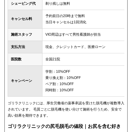
シェービング代
剃り残しは無料
予約前日の20時まで無料
キャンセル料
当日キャンセルは1回消化
施術スタッフ
VIO周辺はすべて男性看護師が担当
支払方法
現金、クレジットカード、医療ローン
医院数
全国21院
学割：10%OFF
乗り換え割：10%OFF
キャンペーン
ペア割：10%OFF
同時割：10%OFF
ゴリラクリニックには、厚生労働省の薬事承認を受けた脱毛機が複数導入
されています。 毛質ごとに脱毛機を使い分けて施術を行うため、安全で
高い効果を期待できます。
ゴリラクリニックの尻毛脱毛の値段｜お尻を含む好き