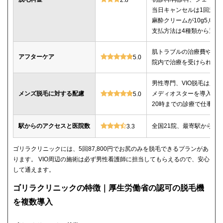
当日キャンセルは1回消化
麻酔クリームが10g5,00
支払方法は4種類から選べ
肌トラブルの治療費や薬
アフターケア
5.0
院内で治療を受けられる
男性専門、VIO脱毛は必
メンズ脱毛に対する配慮
メディオスターを導入、
5.0
20時までの診療で仕事帰
駅からのアクセスと医院数
全国21院、最寄駅から徒
3.3
ゴリラクリニックには、5回87,800円でお尻のみを脱毛できるプランがあ
ります。 VIO周辺の施術は必ず男性看護師に担当してもらえるので、安心
して通えます。
ゴリラクリニックの特徴｜厚生労働省の認可の脱毛機
を複数導入