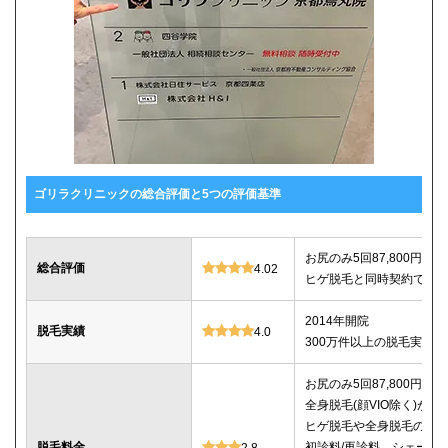
ゴリラクリニックの総合評価と5つの評価基準
お尻のみ5回87,800円、セ
総合評価
4.02
ヒゲ脱毛と同時契約で10%
2014年開院
脱毛実績
4.0
300万件以上の脱毛実績あ
お尻のみ5回87,800円、セ
全身脱毛(顔VIO除く)が5回2
ヒゲ脱毛や全身脱毛のコ
脱毛料金
初診料/再診料、シェービ
2.8