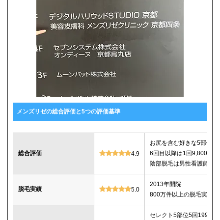
メンズリゼの総合評価と5つの評価基準
お尻を含む好きな5部位が5回
総合評価
6回目以降は1回9,800
4.9
陰部脱毛は男性看護師が
2013年開院
脱毛実績
5.0
800万件以上の脱毛実績あ
セレクト5部位5回199,800