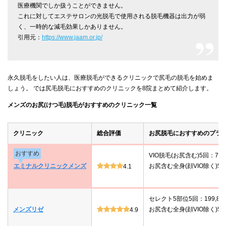
医療機関でしか扱うことができません。
これに対してエステサロンの光脱毛で使用される脱毛機器は出力が弱
く、一時的な減毛効果しかありません。
引用元：
https://www.jaam.or.jp/
永久脱毛をしたい人は、医療脱毛ができるクリニックで尻毛の脱毛を始めま
しょう。 では尻毛脱毛におすすめのクリニックを8院まとめて紹介します。
メンズのお尻(けつ毛)脱毛がおすすめのクリニック一覧
クリニック
総合評価
お尻脱毛におすすめのプラ
おすすめ
VIO脱毛(お尻含む)5回：78,
エミナルクリニックメンズ
お尻含む全身(顔VIO除く)5回：
4.1
セレクト5部位5回：199,80
メンズリゼ
お尻含む全身(顔VIO除く)5回：
4.9