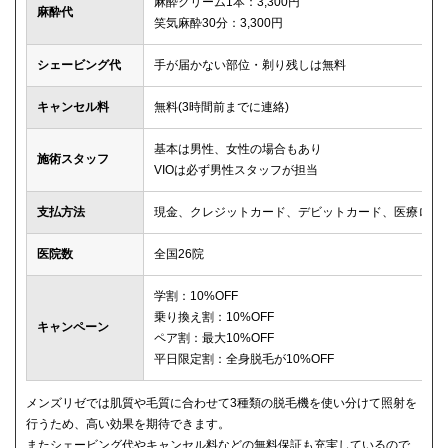
麻酔クリーム1本：3,300円
麻酔代
笑気麻酔30分：3,300円
シェービング代
手が届かない部位・剃り残しは無料
キャンセル料
無料(3時間前までに連絡)
基本は男性、女性の場合もあり
施術スタッフ
VIOは必ず男性スタッフが担当
支払方法
現金、クレジットカード、デビットカード、医療ロー
医院数
全国26院
学割：10%OFF
乗り換え割：10%OFF
キャンペーン
ペア割：最大10%OFF
平日限定割：全身脱毛が10%OFF
メンズリゼでは肌質や毛質に合わせて3種類の脱毛機を使い分けて照射を
行うため、高い効果を期待できます。
またシェービング代やキャンセル料などの無料保証も充実しているので、