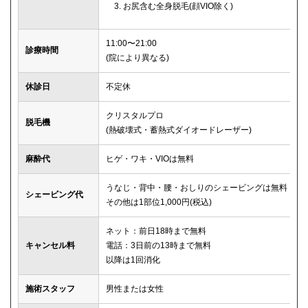
お尻含む全身脱毛(顔VIO除く)
11:00〜21:00
診療時間
(院により異なる)
休診日
不定休
クリスタルプロ
脱毛機
(熱破壊式・蓄熱式ダイオードレーザー)
麻酔代
ヒゲ・ワキ・VIOは無料
うなじ・背中・腰・おしりのシェービングは無料
シェービング代
その他は1部位1,000円(税込)
ネット：前日18時まで無料
キャンセル料
電話：3日前の13時まで無料
以降は1回消化
施術スタッフ
男性または女性