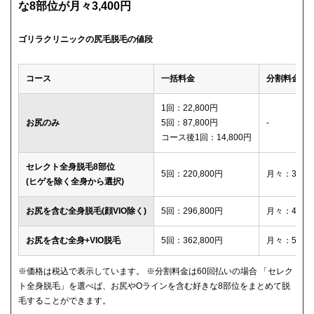
な8部位が月々3,400円
ゴリラクリニックの尻毛脱毛の値段
コース
一括料金
分割料金
1回：22,800円
お尻のみ
5回：87,800円
-
コース後1回：14,800円
セレクト全身脱毛8部位
5回：220,800円
月々：3,40
(ヒゲを除く全身から選択)
お尻を含む全身脱毛(顔VIO除く)
5回：296,800円
月々：4,60
お尻を含む全身+VIO脱毛
5回：362,800円
月々：5,60
※価格は税込で表示しています。 ※分割料金は60回払いの場合 「セレク
ト全身脱毛」を選べば、お尻やOラインを含む好きな8部位をまとめて脱
毛することができます。