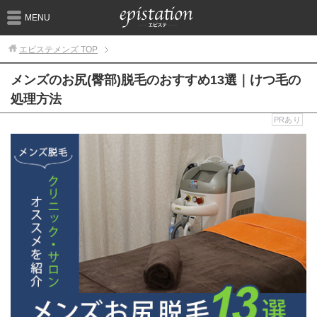
MENU
エピステメンズ
TOP
メンズのお尻(臀部)脱毛のおすすめ13選｜けつ毛の
処理方法
PRあり