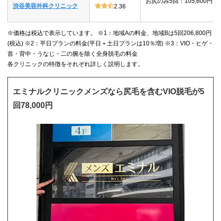
お尻のみ5回：105,600円
渋谷美容外科クリニック
2.36
※価格は税込で表示しています。 ※1：地域Aの料金、地域Bは5回206,800円
(税込) ※2：平日プランの料金(平日＋土日プランは10％増) ※3：VIO・ヒゲ・
首・背中・うなじ・二の腕を除く全身脱毛の料金
各クリニックの特徴をそれぞれ詳しく説明します。
エミナルクリニックメンズなら尻毛を含むVIO脱毛が5
回78,000円