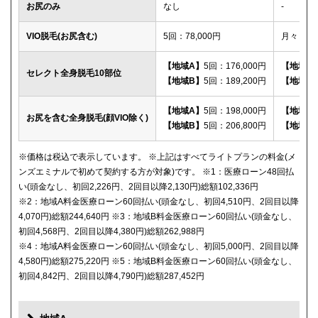
お尻のみ
なし
-
VIO脱毛(お尻含む)
5回：78,000円
月々：2,
【地域A】
5回：176,000円
【地域A
セレクト全身脱毛10部位
【地域B】
5回：189,200円
【地域B
【地域A】
5回：198,000円
【地域A
お尻を含む全身脱毛(顔VIO除く)
【地域B】
5回：206,800円
【地域B
※価格は税込で表示しています。 ※上記はすべてライトプランの料金(メ
ンズエミナルで初めて契約する方が対象)です。 ※1：医療ローン48回払
い(頭金なし、初回2,226円、2回目以降2,130円)総額102,336円
※2：地域A料金医療ローン60回払い(頭金なし、初回4,510円、2回目以降
4,070円)総額244,640円 ※3：地域B料金医療ローン60回払い(頭金なし、
初回4,568円、2回目以降4,380円)総額262,988円
※4：地域A料金医療ローン60回払い(頭金なし、初回5,000円、2回目以降
4,580円)総額275,220円 ※5：地域B料金医療ローン60回払い(頭金なし、
初回4,842円、2回目以降4,790円)総額287,452円