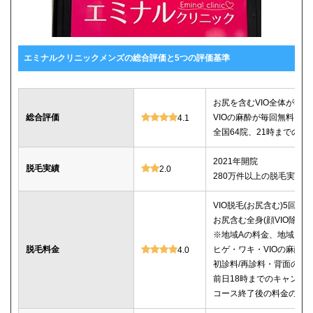
エミナルクリニックメンズの総合評価と5つの評価基準
お尻を含むVIO全体が5回78
総合評価
VIOの麻酔が毎回無料
4.1
全国64院、21時までの診
2021年開院
脱毛実績
2.0
280万件以上の脱毛実績あ
VIO脱毛(お尻含む)5回：78
お尻含む全身(顔VIO除く)5
※地域Aの料金、地域Bは5回
脱毛料金
ヒゲ・ワキ・VIOの麻酔
4.0
初診料/再診料・背面のシ
前日18時までのキャンセ
コース終了後の料金の記載