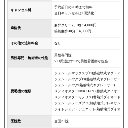
予約前日の20時まで無料
キャンセル料
当日キャンセルは1回消化
麻酔クリーム10g：4,000円
麻酔代
笑気麻酔30分：4,000円
その他の追加料金
なし
男性専門院
男性専門・施術者の性別
VIO周辺はすべて男性看護師が担当
ジェントルマックスプロ(熱破壊式ヤグ・アレキ
ジェントルヤグプロ(熱破壊式ヤグレーザー)
ジェントルヤグ(熱破壊式ヤグレーザー)
脱毛機の種類
メディオスターNeXT PRO(蓄熱式ダイオード)
メディオスターモノリス(蓄熱式ダイオード)
ジェントルレーズプロ(熱破壊式アレキサンドラ
ライトシェア・デュエット(熱破壊式ダイオード
医院数
全国21院