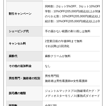
同時割：2セット5%OFF、3セット10%OFF
学割：10%OFF(205,000円(税込)以上が対象)
割引キャンペーン
のりかえ割：10%OFF(205,000円(税込)以上が
紹介割：10%OFF(205,000円(税込)以上が対象)
シェービング代
手の届かない範囲の剃り残しは無料
2営業日前の午後8時まで無料
キャンセル料
それ以降は1回消化
麻酔代
麻酔クリームが無料
その他の追加料金
なし
男性専門院
男性専門・施術者の性別
施術者は男性看護師or女性看護師
ジェントルマックスプロ(熱破壊式ヤグ・アレキ
脱毛機の種類
メディオスターモリノス(蓄熱式ダイオード)
医院数
全国17院