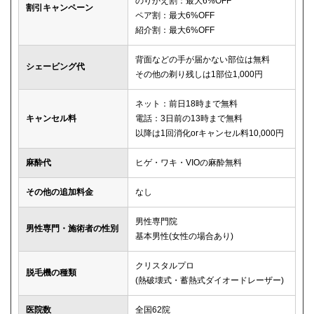
のりかえ割：最大6%OFF
割引キャンペーン
ペア割：最大6%OFF
紹介割：最大6%OFF
背面などの手が届かない部位は無料
シェービング代
その他の剃り残しは1部位1,000円
ネット：前日18時まで無料
キャンセル料
電話：3日前の13時まで無料
以降は1回消化orキャンセル料10,000円
麻酔代
ヒゲ・ワキ・VIOの麻酔無料
その他の追加料金
なし
男性専門院
男性専門・施術者の性別
基本男性(女性の場合あり)
クリスタルプロ
脱毛機の種類
(熱破壊式・蓄熱式ダイオードレーザー)
医院数
全国62院