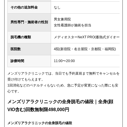
その他の追加料金
なし
男女兼用院
男性専門・施術者の性別
女性看護師が施術を担当
脱毛機の種類
メディオスターNeXT PRO(蓄熱式ダイオード)
医院数
4院(新宿院・名古屋院・京都院・福岡院)
診療時間
11:00〜20:00
メンズリアラクリニックでは、当日でも予約直前まで無料でキャンセルを
受け付けてもらえます。
1回消化などのペナルティもないため、急に予定が変更になった際にも安
心です。
メンズリアラクリニックの全身脱毛の値段｜全身(顔
VIO含む)回数無制限498,000円
メンズリアラクリニックの全身脱毛の値段