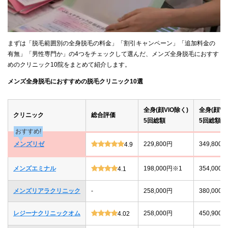
まずは「脱毛範囲別の全身脱毛の料金」「割引キャンペーン」「追加料金の
有無」「男性専門か」の4つをチェックして選んだ、メンズ全身脱毛におすす
めのクリニック10院をまとめて紹介します。
メンズ全身脱毛におすすめの脱毛クリニック10選
全身(顔VIO除く)
全身(顔VI
クリニック
総合評価
5回総額
5回総額
おすすめ!
メンズリゼ
229,800円
349,800円
4.9
メンズエミナル
198,000円※1
354,000
4.1
メンズリアラクリニック
-
258,000円
380,000円
レジーナクリニックオム
258,000円
450,900
4.02