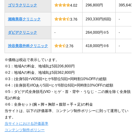
ゴリラクリニック
296,800円
395,640
4.02
湘南美容クリニック
293,330円(6回)
-
3.76
ダビデクリニック
-
264,000円※5
-
渋谷美容外科クリニック
418,000円※6
-
2.76
※価格は税込で表示しています。
※1：地域Aの料金、地域Bは5回206,800円
※2：地域Aの料金、地域Bは5回362,800円
※3：(全身5回+VIO5回+ヒゲ6部位5回)×同時割10%OFFの総額
※4：(全身脱毛VIOあり5回+ヒゲ6部位6回)×同時割10%OFFの総額
※5：ダビデ式全身脱毛(VIO・ヒゲ・首・背中・うなじ・二の腕を除く全身脱
毛)の料金
※6：全身セット(腕＋脚＋胸部＋腹部＋手＋足)の料金
当サイトは、以下の評価基準、コンテンツ制作ポリシーに則って運用してい
ます。
当サイトにおける評価基準
コンテンツ制作ポリシー