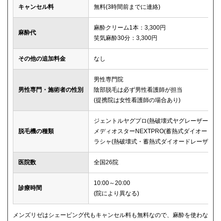
キャンセル料
無料(3時間前までに連絡)
麻酔クリーム1本：3,300円
麻酔代
笑気麻酔30分：3,300円
その他の追加料金
なし
男性専門院
男性専門・施術者の性別
陰部脱毛は必ず男性看護師が担当
(提携院は女性看護師の場合あり)
ジェントルヤグプロ(熱破壊式ヤグレーザー)
脱毛機の種類
メディオスターNEXTPRO(蓄熱式ダイオード)
ラシャ(熱破壊式・蓄熱式ダイオードレーザー)
医院数
全国26院
10:00～20:00
診療時間
(院により異なる)
メンズリゼはシェービング代もキャンセル料も無料なので、麻酔を使わな