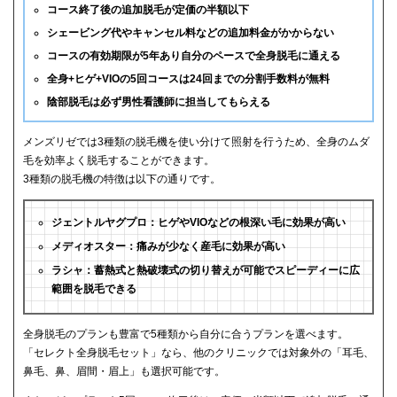
コース終了後の追加脱毛が定価の半額以下
シェービング代やキャンセル料などの追加料金がかからない
コースの有効期限が5年あり自分のペースで全身脱毛に通える
全身+ヒゲ+VIOの5回コースは24回までの分割手数料が無料
陰部脱毛は必ず男性看護師に担当してもらえる
メンズリゼでは3種類の脱毛機を使い分けて照射を行うため、全身のムダ
毛を効率よく脱毛することができます。
3種類の脱毛機の特徴は以下の通りです。
ジェントルヤグプロ：ヒゲやVIOなどの根深い毛に効果が高い
メディオスター：痛みが少なく産毛に効果が高い
ラシャ：蓄熱式と熱破壊式の切り替えが可能でスピーディーに広
範囲を脱毛できる
全身脱毛のプランも豊富で5種類から自分に合うプランを選べます。
「セレクト全身脱毛セット」なら、他のクリニックでは対象外の「耳毛、
鼻毛、鼻、眉間・眉上」も選択可能です。