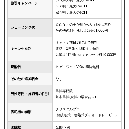
のりかえ割：最大6%OFF
割引キャンペーン
ペア割：最大6%OFF
紹介割：最大6%OFF
背面などの手が届かない部位は無料
シェービング代
その他の剃り残しは1部位1,000円
ネット：前日18時まで無料
キャンセル料
電話：3日前の13時まで無料
以降は1回消化orキャンセル料10,000円
麻酔代
ヒゲ・ワキ・VIOの麻酔無料
その他の追加料金
なし
男性専門院
男性専門・施術者の性別
基本男性(女性の場合あり)
クリスタルプロ
脱毛機の種類
(熱破壊式・蓄熱式ダイオードレーザー)
医院数
全国62院