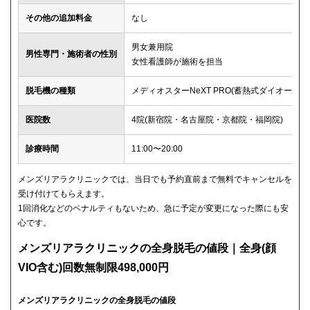
その他の追加料金
なし
男女兼用院
男性専門・施術者の性別
女性看護師が施術を担当
脱毛機の種類
メディオスターNeXT PRO(蓄熱式ダイオード)
医院数
4院(新宿院・名古屋院・京都院・福岡院)
診療時間
11:00〜20:00
メンズリアラクリニックでは、当日でも予約直前まで無料でキャンセルを
受け付けてもらえます。
1回消化などのペナルティもないため、急に予定が変更になった際にも安
心です。
メンズリアラクリニックの全身脱毛の値段｜全身(顔
VIO含む)回数無制限498,000円
メンズリアラクリニックの全身脱毛の値段