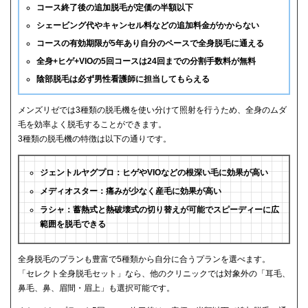
コース終了後の追加脱毛が定価の半額以下
シェービング代やキャンセル料などの追加料金がかからない
コースの有効期限が5年あり自分のペースで全身脱毛に通える
全身+ヒゲ+VIOの5回コースは24回までの分割手数料が無料
陰部脱毛は必ず男性看護師に担当してもらえる
メンズリゼでは3種類の脱毛機を使い分けて照射を行うため、全身のムダ
毛を効率よく脱毛することができます。
3種類の脱毛機の特徴は以下の通りです。
ジェントルヤグプロ：ヒゲやVIOなどの根深い毛に効果が高い
メディオスター：痛みが少なく産毛に効果が高い
ラシャ：蓄熱式と熱破壊式の切り替えが可能でスピーディーに広
範囲を脱毛できる
全身脱毛のプランも豊富で5種類から自分に合うプランを選べます。
「セレクト全身脱毛セット」なら、他のクリニックでは対象外の「耳毛、
鼻毛、鼻、眉間・眉上」も選択可能です。