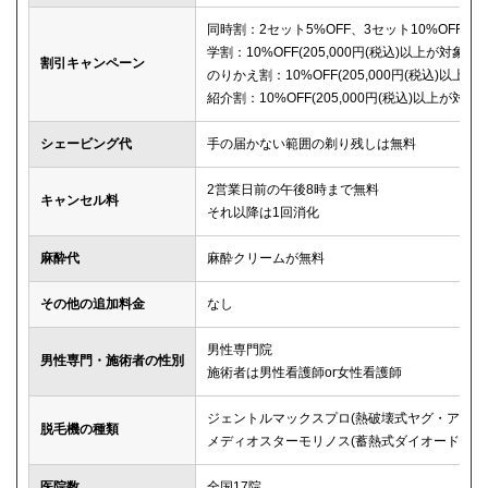
同時割：2セット5%OFF、3セット10%OFF
学割：10%OFF(205,000円(税込)以上が対象)
割引キャンペーン
のりかえ割：10%OFF(205,000円(税込)以上が
紹介割：10%OFF(205,000円(税込)以上が対象)
シェービング代
手の届かない範囲の剃り残しは無料
2営業日前の午後8時まで無料
キャンセル料
それ以降は1回消化
麻酔代
麻酔クリームが無料
その他の追加料金
なし
男性専門院
男性専門・施術者の性別
施術者は男性看護師or女性看護師
ジェントルマックスプロ(熱破壊式ヤグ・アレキ
脱毛機の種類
メディオスターモリノス(蓄熱式ダイオード)
医院数
全国17院