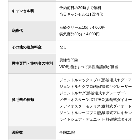
予約前日の20時まで無料
キャンセル料
当日キャンセルは1回消化
麻酔クリーム10g：4,000円
麻酔代
笑気麻酔30分：4,000円
その他の追加料金
なし
男性専門院
男性専門・施術者の性別
VIO周辺はすべて男性看護師が担当
ジェントルマックスプロ(熱破壊式ヤグ・アレキ
ジェントルヤグプロ(熱破壊式ヤグレーザー)
ジェントルヤグ(熱破壊式ヤグレーザー)
脱毛機の種類
メディオスターNeXT PRO(蓄熱式ダイオード)
メディオスターモノリス(蓄熱式ダイオード)
ジェントルレーズプロ(熱破壊式アレキサンドラ
ライトシェア・デュエット(熱破壊式ダイオード
医院数
全国21院