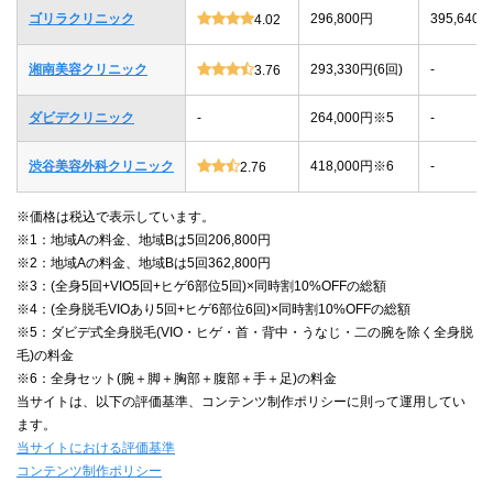
ゴリラクリニック
296,800円
395,640
4.02
湘南美容クリニック
293,330円(6回)
-
3.76
ダビデクリニック
-
264,000円※5
-
渋谷美容外科クリニック
418,000円※6
-
2.76
※価格は税込で表示しています。
※1：地域Aの料金、地域Bは5回206,800円
※2：地域Aの料金、地域Bは5回362,800円
※3：(全身5回+VIO5回+ヒゲ6部位5回)×同時割10%OFFの総額
※4：(全身脱毛VIOあり5回+ヒゲ6部位6回)×同時割10%OFFの総額
※5：ダビデ式全身脱毛(VIO・ヒゲ・首・背中・うなじ・二の腕を除く全身脱
毛)の料金
※6：全身セット(腕＋脚＋胸部＋腹部＋手＋足)の料金
当サイトは、以下の評価基準、コンテンツ制作ポリシーに則って運用してい
ます。
当サイトにおける評価基準
コンテンツ制作ポリシー