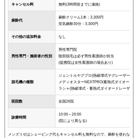
キャンセル料
無料(3時間前までに連絡)
麻酔クリーム1本：3,300円
麻酔代
笑気麻酔30分：3,300円
その他の追加料金
なし
男性専門院
男性専門・施術者の性別
陰部脱毛は必ず男性看護師が担当
(提携院は女性看護師の場合あり)
ジェントルヤグプロ(熱破壊式ヤグレーザー)
脱毛機の種類
メディオスターNEXTPRO(蓄熱式ダイオード)
ラシャ(熱破壊式・蓄熱式ダイオードレーザー)
医院数
全国26院
10:00～20:00
診療時間
(院により異なる)
メンズリゼはシェービング代もキャンセル料も無料なので、麻酔を使わな