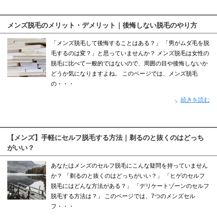
メンズ脱毛のメリット・デメリット｜後悔しない脱毛のやり方
「メンズ脱毛して後悔することはある？」 「男がムダ毛を脱
毛するのは変？」と思っていませんか？ メンズ脱毛は女性の
脱毛に比べて一般的ではないので、周囲の目や後悔しないか
どうか気になりますよね。 このページでは、メンズ脱毛
の・・・
続きを読む
【メンズ】手軽にセルフ脱毛する方法｜剃るのと抜くのはどっち
がいい？
あなたはメンズのセルフ脱毛にこんな疑問を持っていません
か？ 「剃るのと抜くのはどっちがいい？」 「ヒゲのセルフ
脱毛にはどんな方法がある？」 「デリケートゾーンのセルフ
脱毛する方法は？」 このページでは、7つのメンズセル
フ・・・