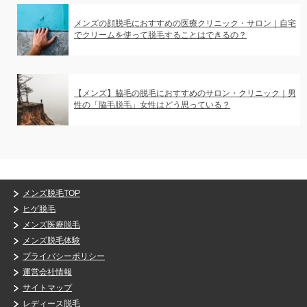
メンズの顔脱毛におすすめの医療クリニック・サロン｜自宅
でクリームを使って脱毛することはできるの？
【メンズ】脇毛の脱毛におすすめのサロン・クリニック｜男
性の「脇毛脱毛」女性はどう思っている？
メンズ脱毛TOP
ヒゲ脱毛
メンズ医療脱毛
メンズ脱毛体験
プライバシーポリシー
運営会社情報
サイトマップ
レディース脱毛