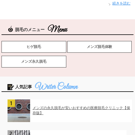
続きを読む
脱毛のメニュー
ヒゲ脱毛
メンズ脱毛体験
メンズ永久脱毛
人気記事
メンズの永久脱毛が安いおすすめの医療脱毛クリニック【保
存版】