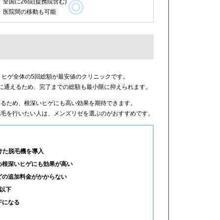
全国に26院(提携院含む)
医院間の移動も可能
、ヒゲ全体の5回総額が最安値のクリニックです。
に通えるため、完了までの総額も最小限に抑えられます。
するため、根深いヒゲにも高い効果を期待できます。
脱毛を行いたい人は、メンズリゼを選ぶのがおすすめです。
けた脱毛機を導入
め根深いヒゲにも効果が高い
どの追加料金がかからない
以下
Fになる