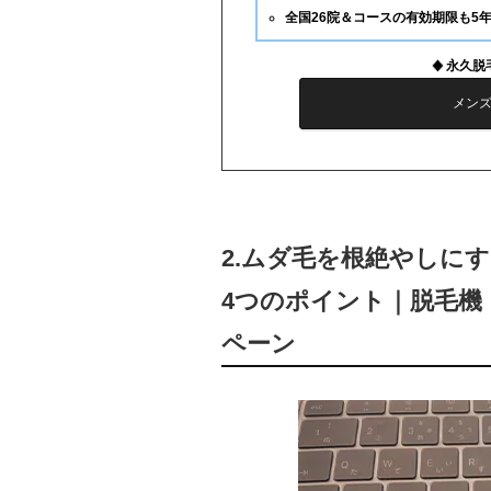
全国26院＆コースの有効期限も5
永久脱
メン
2.ムダ毛を根絶やしに
4つのポイント｜脱毛機
ペーン