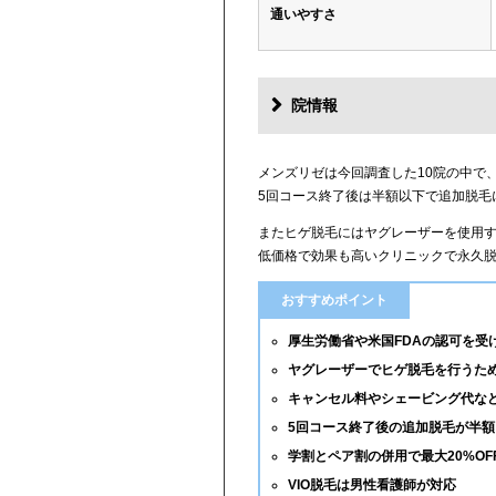
通いやすさ
院情報
メンズリゼは今回調査した10院の中で
5回コース終了後は半額以下で追加脱毛
またヒゲ脱毛にはヤグレーザーを使用
低価格で効果も高いクリニックで永久
おすすめポイント
厚生労働省や米国FDAの認可を受
ヤグレーザーでヒゲ脱毛を行うた
キャンセル料やシェービング代な
5回コース終了後の追加脱毛が半額
学割とペア割の併用で最大20%OF
VIO脱毛は男性看護師が対応