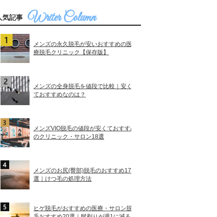
人気記事
メンズの永久脱毛が安いおすすめの医
療脱毛クリニック【保存版】
メンズの全身脱毛を値段で比較｜安く
ておすすめなのは？
メンズVIO脱毛の値段が安くておすすめ
のクリニック・サロン18選
メンズのお尻(臀部)脱毛のおすすめ17
選｜けつ毛の処理方法
ヒゲ脱毛がおすすめの医療・サロン脱
毛おすすめ20選｜髭剃りが週1に減る