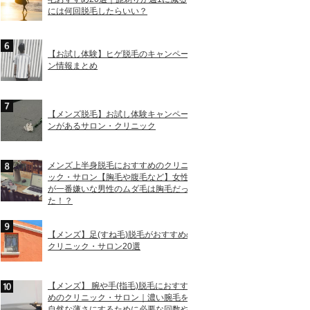
には何回脱毛したらいい？
【お試し体験】ヒゲ脱毛のキャンペー
ン情報まとめ
【メンズ脱毛】お試し体験キャンペー
ンがあるサロン・クリニック
メンズ上半身脱毛におすすめのクリニ
ック・サロン【胸毛や腹毛など】女性
が一番嫌いな男性のムダ毛は胸毛だっ
た！？
【メンズ】足(すね毛)脱毛がおすすめの
クリニック・サロン20選
【メンズ】 腕や手(指毛)脱毛におすす
めのクリニック・サロン｜濃い腕毛を
自然な薄さにするために必要な回数や