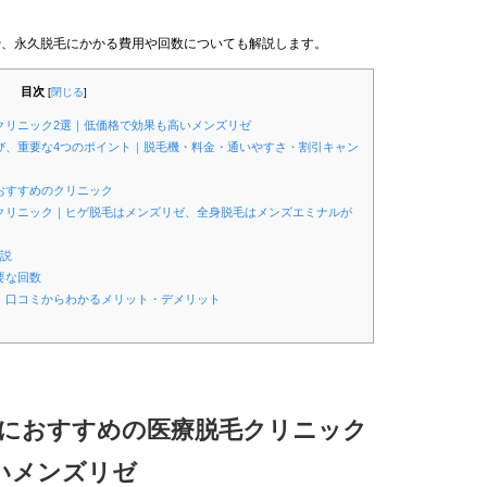
や、永久脱毛にかかる費用や回数についても解説します。
目次
[
閉じる
]
クリニック2選｜低価格で効果も高いメンズリゼ
び、重要な4つのポイント｜脱毛機・料金・通いやすさ・割引キャン
おすすめのクリニック
毛クリニック｜ヒゲ脱毛はメンズリゼ、全身脱毛はメンズエミナルが
解説
要な回数
談、口コミからわかるメリット・デメリット
特におすすめの医療脱毛クリニック
いメンズリゼ