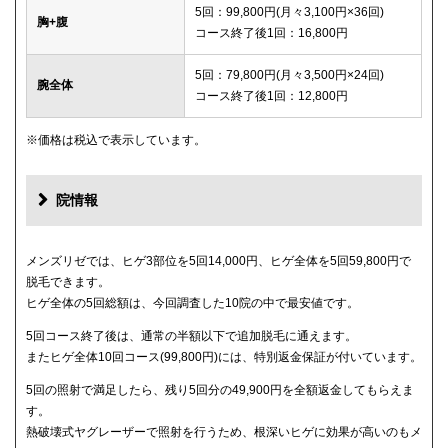
5回：99,800円(月々3,100円×36回)
胸+腹
コース終了後1回：16,800円
5回：79,800円(月々3,500円×24回)
腕全体
コース終了後1回：12,800円
※価格は税込で表示しています。
院情報
メンズリゼでは、ヒゲ3部位を5回14,000円、ヒゲ全体を5回59,800円で
脱毛できます。
ヒゲ全体の5回総額は、今回調査した10院の中で最安値です。
5回コース終了後は、通常の半額以下で追加脱毛に通えます。
またヒゲ全体10回コース(99,800円)には、特別返金保証が付いています。
5回の照射で満足したら、残り5回分の49,900円を全額返金してもらえま
す。
熱破壊式ヤグレーザーで照射を行うため、根深いヒゲに効果が高いのもメ