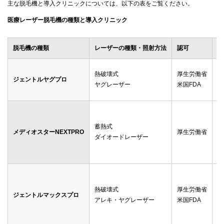
主な脱毛機と導入クリニックについては、以下の表をご覧ください。
医療レーザー脱毛機の種類と導入クリニック
脱毛機の種類
レーザーの種類・照射方法
認可
導
メ
熱破壊式
厚生労働省
ジェントルヤグプロ
ゴ
ヤグレーザー
米国FDA
渋
メ
ゴ
蓄熱式
メディオスターNEXTPRO
厚生労働省
レ
ダイオードレーザー
メ
渋
ゴ
レ
熱破壊式
厚生労働省
ジェントルマックスプロ
ダ
アレキ・ヤグレーザー
米国FDA
メ
湘