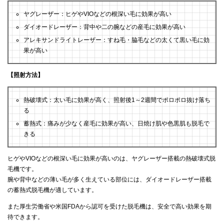
ヤグレーザー：ヒゲやVIOなどの根深い毛に効果が高い
ダイオードレーザー：背中や二の腕などの産毛に効果が高い
アレキサンドライトレーザー：すね毛・脇毛などの太くて黒い毛に効
果が高い
【照射方法】
熱破壊式：太い毛に効果が高く、照射後1～2週間でポロポロ抜け落ち
る
蓄熱式：痛みが少なく産毛に効果が高い、日焼け肌や色黒肌も脱毛で
きる
ヒゲやVIOなどの根深い毛に効果が高いのは、ヤグレーザー搭載の熱破壊式脱
毛機です。
腕や背中などの薄い毛が多く生えている部位には、ダイオードレーザー搭載
の蓄熱式脱毛機が適しています。
また厚生労働省や米国FDAから認可を受けた脱毛機は、安全で高い効果を期
待できます。