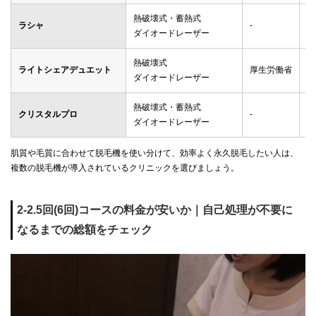
熱破壊式・蓄熱式
ラシャ
-
メ
ダイオードレーザー
熱破壊式
ライトシェアデュエット
厚生労働省
ゴ
ダイオードレーザー
熱破壊式・蓄熱式
クリスタルプロ
-
メ
ダイオードレーザー
肌質や毛質に合わせて脱毛機を使い分けて、効率よく永久脱毛したい人は、
複数の脱毛機が導入されているクリニックを選びましょう。
2-2.5回(6回)コースの料金が安いか｜自己処理が不要に
なるまでの総額をチェック