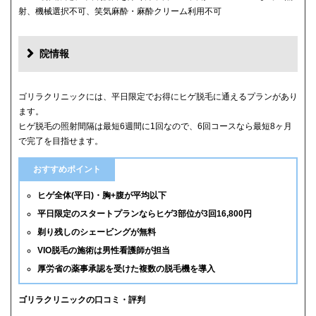
射、機械選択不可、笑気麻酔・麻酔クリーム利用不可
院情報
ゴリラクリニックには、平日限定でお得にヒゲ脱毛に通えるプランがあり
ます。
ヒゲ脱毛の照射間隔は最短6週間に1回なので、6回コースなら最短8ヶ月
で完了を目指せます。
おすすめポイント
ヒゲ全体(平日)・胸+腹が平均以下
平日限定のスタートプランならヒゲ3部位が3回16,800円
剃り残しのシェービングが無料
VIO脱毛の施術は男性看護師が担当
厚労省の薬事承認を受けた複数の脱毛機を導入
ゴリラクリニックの口コミ・評判