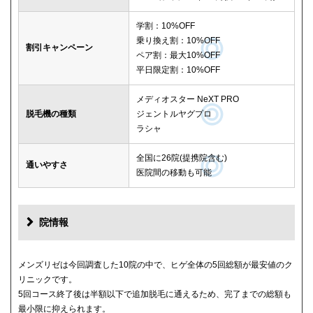
学割：10%OFF
乗り換え割：10%OFF
割引キャンペーン
ペア割：最大10%OFF
平日限定割：10%OFF
メディオスター NeXT PRO
脱毛機の種類
ジェントルヤグプロ
ラシャ
全国に26院(提携院含む)
通いやすさ
医院間の移動も可能
院情報
メンズリゼは今回調査した10院の中で、ヒゲ全体の5回総額が最安値のク
リニックです。
5回コース終了後は半額以下で追加脱毛に通えるため、完了までの総額も
最小限に抑えられます。