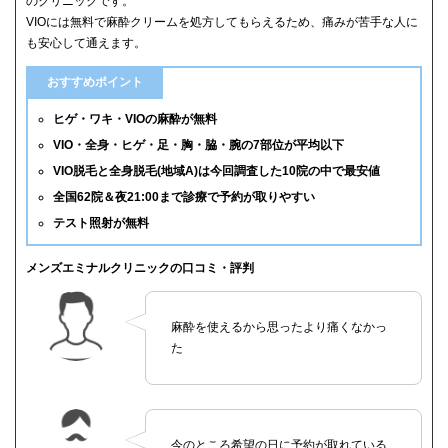
のクリニックです。
VIOには無料で麻酔クリームを処方してもらえるため、痛みが苦手な人に
も安心して通えます。
おすすめポイント
ヒゲ・ワキ・VIOの麻酔が無料
VIO・全身・ヒゲ・足・胸・脇・腕の7部位が平均以下
VIO脱毛と全身脱毛(地域A)は今回調査した10院の中で最安値
全国62院＆夜21:00まで診療で予約が取りやすい
テスト照射が無料
メンズエミナルクリニックの口コミ・評判
麻酔を使えるから思ったより痛くなかっ
た
今のところ希望の日に予約が取れている