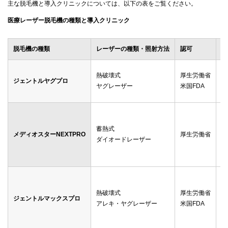
主な脱毛機と導入クリニックについては、以下の表をご覧ください。
医療レーザー脱毛機の種類と導入クリニック
脱毛機の種類
レーザーの種類・照射方法
認可
導
メ
熱破壊式
厚生労働省
ジェントルヤグプロ
ゴ
ヤグレーザー
米国FDA
渋
メ
ゴ
蓄熱式
メディオスターNEXTPRO
厚生労働省
レ
ダイオードレーザー
メ
渋
ゴ
レ
熱破壊式
厚生労働省
ジェントルマックスプロ
ダ
アレキ・ヤグレーザー
米国FDA
メ
湘