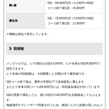
5回：99,800円(月々3,100円×36回)
胸+腹
コース終了後1回：16,800円
5回：79,800円(月々3,500円×24回)
腕全体
コース終了後1回：12,800円
※価格は税込で表示しています。
院情報
メンズリゼでは、ヒゲ3部位を5回14,000円、ヒゲ全体を5回59,800円で
脱毛できます。
ヒゲ全体の5回総額は、今回調査した10院の中で最安値です。
5回コース終了後は、通常の半額以下で追加脱毛に通えます。
またヒゲ全体10回コース(99,800円)には、特別返金保証が付いています。
5回の照射で満足したら、残り5回分の49,900円を全額返金してもらえま
す。
熱破壊式ヤグレーザーで照射を行うため、根深いヒゲに効果が高いのもメ