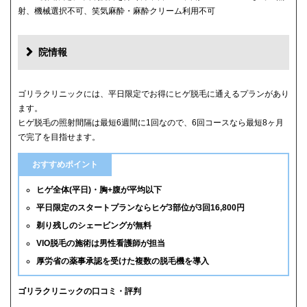
射、機械選択不可、笑気麻酔・麻酔クリーム利用不可
院情報
ゴリラクリニックには、平日限定でお得にヒゲ脱毛に通えるプランがあり
ます。
ヒゲ脱毛の照射間隔は最短6週間に1回なので、6回コースなら最短8ヶ月
で完了を目指せます。
おすすめポイント
ヒゲ全体(平日)・胸+腹が平均以下
平日限定のスタートプランならヒゲ3部位が3回16,800円
剃り残しのシェービングが無料
VIO脱毛の施術は男性看護師が担当
厚労省の薬事承認を受けた複数の脱毛機を導入
ゴリラクリニックの口コミ・評判