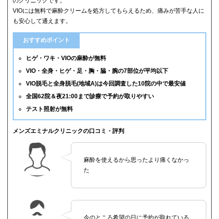
のクリニックです。
VIOには無料で麻酔クリームを処方してもらえるため、痛みが苦手な人に
も安心して通えます。
おすすめポイント
ヒゲ・ワキ・VIOの麻酔が無料
VIO・全身・ヒゲ・足・胸・脇・腕の7部位が平均以下
VIO脱毛と全身脱毛(地域A)は今回調査した10院の中で最安値
全国62院＆夜21:00まで診療で予約が取りやすい
テスト照射が無料
メンズエミナルクリニックの口コミ・評判
麻酔を使えるから思ったより痛くなかっ
た
今のところ希望の日に予約が取れている