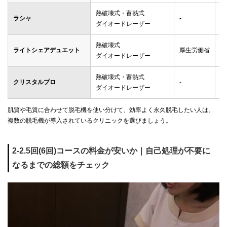
熱破壊式・蓄熱式
ラシャ
-
メ
ダイオードレーザー
熱破壊式
ライトシェアデュエット
厚生労働省
ゴ
ダイオードレーザー
熱破壊式・蓄熱式
クリスタルプロ
-
メ
ダイオードレーザー
肌質や毛質に合わせて脱毛機を使い分けて、効率よく永久脱毛したい人は、
複数の脱毛機が導入されているクリニックを選びましょう。
2-2.5回(6回)コースの料金が安いか｜自己処理が不要に
なるまでの総額をチェック