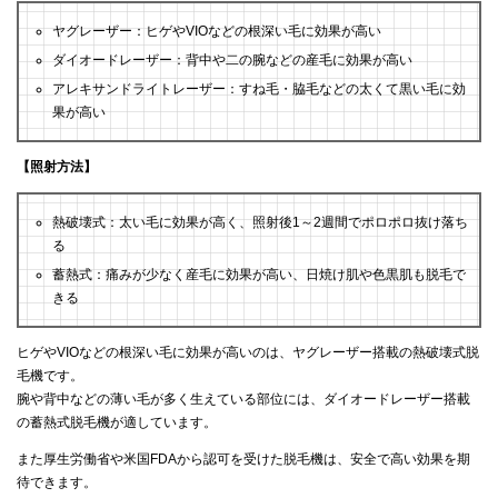
ヤグレーザー：ヒゲやVIOなどの根深い毛に効果が高い
ダイオードレーザー：背中や二の腕などの産毛に効果が高い
アレキサンドライトレーザー：すね毛・脇毛などの太くて黒い毛に効
果が高い
【照射方法】
熱破壊式：太い毛に効果が高く、照射後1～2週間でポロポロ抜け落ち
る
蓄熱式：痛みが少なく産毛に効果が高い、日焼け肌や色黒肌も脱毛で
きる
ヒゲやVIOなどの根深い毛に効果が高いのは、ヤグレーザー搭載の熱破壊式脱
毛機です。
腕や背中などの薄い毛が多く生えている部位には、ダイオードレーザー搭載
の蓄熱式脱毛機が適しています。
また厚生労働省や米国FDAから認可を受けた脱毛機は、安全で高い効果を期
待できます。