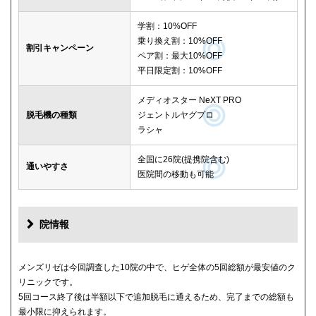
学割：10%OFF
乗り換え割：10%OFF
割引キャンペーン
ペア割：最大10%OFF
平日限定割：10%OFF
メディオスター NeXT PRO
脱毛機の種類
ジェントルヤグプロ
ラシャ
全国に26院(提携院含む)
通いやすさ
医院間の移動も可能
院情報
メンズリゼは今回調査した10院の中で、ヒゲ全体の5回総額が最安値のク
リニックです。
5回コース終了後は半額以下で追加脱毛に通えるため、完了までの総額も
最小限に抑えられます。