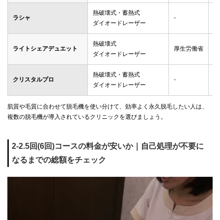
熱破壊式・蓄熱式
ラシャ
-
メ
ダイオードレーザー
熱破壊式
ライトシェアデュエット
厚生労働省
ゴ
ダイオードレーザー
熱破壊式・蓄熱式
クリスタルプロ
-
メ
ダイオードレーザー
肌質や毛質に合わせて脱毛機を使い分けて、効率よく永久脱毛したい人は、
複数の脱毛機が導入されているクリニックを選びましょう。
2-2.5回(6回)コースの料金が安いか｜自己処理が不要に
なるまでの総額をチェック