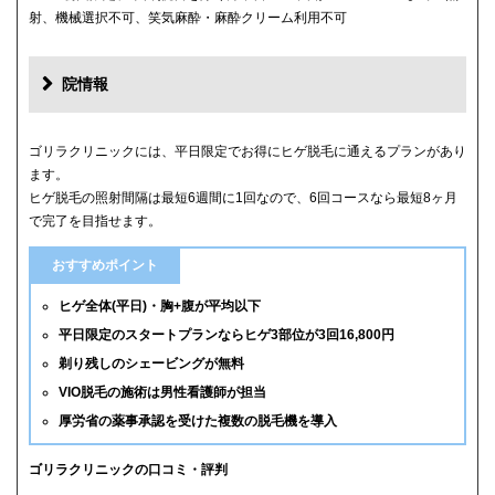
射、機械選択不可、笑気麻酔・麻酔クリーム利用不可
院情報
ゴリラクリニックには、平日限定でお得にヒゲ脱毛に通えるプランがあり
ます。
ヒゲ脱毛の照射間隔は最短6週間に1回なので、6回コースなら最短8ヶ月
で完了を目指せます。
おすすめポイント
ヒゲ全体(平日)・胸+腹が平均以下
平日限定のスタートプランならヒゲ3部位が3回16,800円
剃り残しのシェービングが無料
VIO脱毛の施術は男性看護師が担当
厚労省の薬事承認を受けた複数の脱毛機を導入
ゴリラクリニックの口コミ・評判