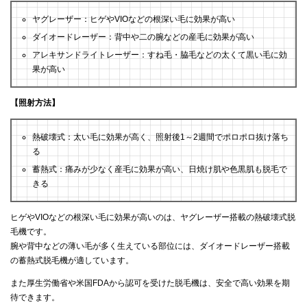
ヤグレーザー：ヒゲやVIOなどの根深い毛に効果が高い
ダイオードレーザー：背中や二の腕などの産毛に効果が高い
アレキサンドライトレーザー：すね毛・脇毛などの太くて黒い毛に効
果が高い
【照射方法】
熱破壊式：太い毛に効果が高く、照射後1～2週間でポロポロ抜け落ち
る
蓄熱式：痛みが少なく産毛に効果が高い、日焼け肌や色黒肌も脱毛で
きる
ヒゲやVIOなどの根深い毛に効果が高いのは、ヤグレーザー搭載の熱破壊式脱
毛機です。
腕や背中などの薄い毛が多く生えている部位には、ダイオードレーザー搭載
の蓄熱式脱毛機が適しています。
また厚生労働省や米国FDAから認可を受けた脱毛機は、安全で高い効果を期
待できます。