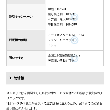
学割：10%OFF
乗り換え割：10%OFF
割引キャンペーン
ペア割：最大10%OFF
平日限定割：10%OFF
メディオスター NeXT PRO
脱毛機の種類
ジェントルヤグプロ
ラシャ
全国に26院(提携院含む)
通いやすさ
医院間の移動も可能
院情報
メンズリゼは今回調査した10院の中で、ヒゲ全体の5回総額が最安値のク
リニックです。
5回コース終了後は半額以下で追加脱毛に通えるため、完了までの総額も
最小限に抑えられます。