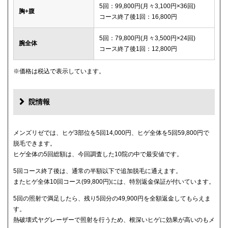
5回：99,800円(月々3,100円×36回)
胸+腹
コース終了後1回：16,800円
5回：79,800円(月々3,500円×24回)
腕全体
コース終了後1回：12,800円
※価格は税込で表示しています。
院情報
メンズリゼでは、ヒゲ3部位を5回14,000円、ヒゲ全体を5回59,800円で
脱毛できます。
ヒゲ全体の5回総額は、今回調査した10院の中で最安値です。
5回コース終了後は、通常の半額以下で追加脱毛に通えます。
またヒゲ全体10回コース(99,800円)には、特別返金保証が付いています。
5回の照射で満足したら、残り5回分の49,900円を全額返金してもらえま
す。
熱破壊式ヤグレーザーで照射を行うため、根深いヒゲに効果が高いのもメ