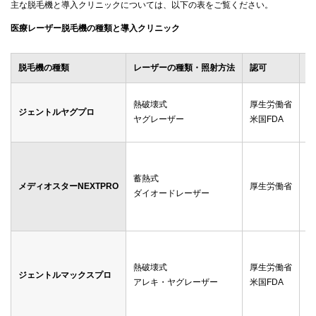
主な脱毛機と導入クリニックについては、以下の表をご覧ください。
医療レーザー脱毛機の種類と導入クリニック
脱毛機の種類
レーザーの種類・照射方法
認可
導
メ
熱破壊式
厚生労働省
ジェントルヤグプロ
ゴ
ヤグレーザー
米国FDA
渋
メ
ゴ
蓄熱式
メディオスターNEXTPRO
厚生労働省
レ
ダイオードレーザー
メ
渋
ゴ
レ
熱破壊式
厚生労働省
ジェントルマックスプロ
ダ
アレキ・ヤグレーザー
米国FDA
メ
湘