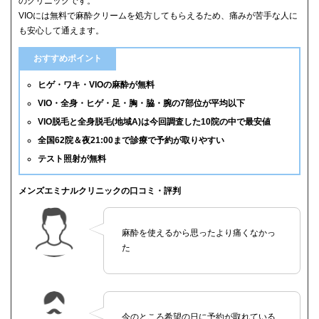
のクリニックです。
VIOには無料で麻酔クリームを処方してもらえるため、痛みが苦手な人に
も安心して通えます。
おすすめポイント
ヒゲ・ワキ・VIOの麻酔が無料
VIO・全身・ヒゲ・足・胸・脇・腕の7部位が平均以下
VIO脱毛と全身脱毛(地域A)は今回調査した10院の中で最安値
全国62院＆夜21:00まで診療で予約が取りやすい
テスト照射が無料
メンズエミナルクリニックの口コミ・評判
麻酔を使えるから思ったより痛くなかっ
た
今のところ希望の日に予約が取れている