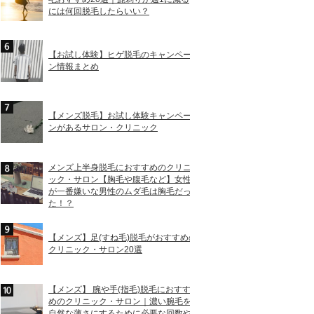
には何回脱毛したらいい？
【お試し体験】ヒゲ脱毛のキャンペー
ン情報まとめ
【メンズ脱毛】お試し体験キャンペー
ンがあるサロン・クリニック
メンズ上半身脱毛におすすめのクリニ
ック・サロン【胸毛や腹毛など】女性
が一番嫌いな男性のムダ毛は胸毛だっ
た！？
【メンズ】足(すね毛)脱毛がおすすめの
クリニック・サロン20選
【メンズ】 腕や手(指毛)脱毛におすす
めのクリニック・サロン｜濃い腕毛を
自然な薄さにするために必要な回数や