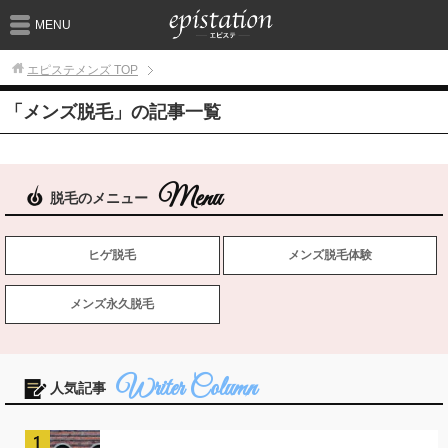
MENU
エピステメンズ
TOP
「メンズ脱毛」の記事一覧
脱毛のメニュー
ヒゲ脱毛
メンズ脱毛体験
メンズ永久脱毛
人気記事