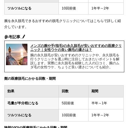
ツルツルになる
10回前後
1年半～2年
腕を永久脱毛できるおすすめの脱毛クリニックについてはこちらで詳しく紹
介しています。
参考記事
メンズの腕や手(指毛)の永久脱毛が安いおすすめの医療クリ
ニック｜女性ウケの良い腕毛の濃さは？
腕の永久脱毛が安いおすすめのクリニックや、永久脱毛を
行うクリニックを選ぶ時に注目しておきたいポイントを解
説します。実際に永久脱毛を経験した人の口コミ、腕のム
ダ毛の女性ウケ、ちょうど良い濃さについても紹介。
髭の医療脱毛にかかる回数・期間
効果
回数
期間
毛量が半分程になる
5回前後
半年～1年
ツルツルになる
10回前後
1年半～2年
陰部(VIO)の医療脱毛にかかる回数・期間