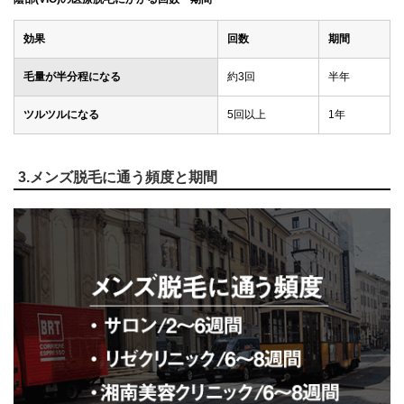
効果
回数
期間
毛量が半分程になる
約3回
半年
ツルツルになる
5回以上
1年
3.メンズ脱毛に通う頻度と期間