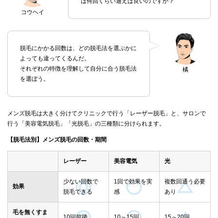
は何回くらい通えば良いのですか？
コウヘイ
脱毛にかかる回数は、どの脱毛法を選ぶかに
よっても違ってくるんだ。
それぞれの特徴を理解して自分に合う脱毛法
橘
を選ぼう。
メンズ脱毛は大きく分けてクリニックで行う「レーザー脱毛」と、サロンで
行う「美容電気脱毛」「光脱毛」の三種類に分けられます。
【脱毛法別】メンズ脱毛の回数・期間
レーザー
美容電気
光
少ない回数で
1回で効果を実
複数回通う必要
効果
脱毛できる
感
あり
毛を無くすま
10回前後
10～15回
15～20回