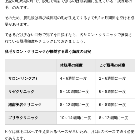
上記の毛周期の中で、脱毛で照射できるのは肌表面に生えている「成長期の
毛」のみです。
そのため、脱毛後は再び成長期の毛が生えてくるまで約2ヶ月期間を空ける必
要があります。
できるだけ少ない回数で完了を目指すなら、各サロン・クリニックで推奨さ
れている脱毛頻度をチェックしておきましょう。
脱毛サロン・クリニックが推奨する通う頻度の目安
体脱毛の頻度
ヒゲ脱毛の頻度
サロン(リンクス)
4～6週間に一度
2～6週間に一度
リゼクリニック
8～10週間に一度
6～8週間に一度
湘南美容クリニック
8～12週間に一度
6～8週間に一度
ゴリラクリニック
10～14週間に一度
8～12週間に一度
ヒゲは体毛に比べて生え変わるペースが早いため、月1回のペースで通う必要
があります。