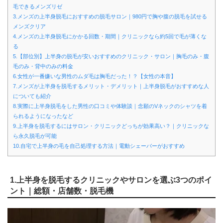
毛できるメンズリゼ
3.メンズの上半身脱毛におすすめの脱毛サロン｜980円で胸や腹の脱毛を試せる
メンズクリア
4.メンズの上半身脱毛にかかる回数・期間｜クリニックなら約5回で毛が薄くな
る
5.【部位別】上半身の脱毛が安いおすすめのクリニック・サロン｜胸毛のみ・腹
毛のみ・背中のみの料金
6.女性が一番嫌いな男性のムダ毛は胸毛だった！？【女性の本音】
7.メンズが上半身を脱毛するメリット・デメリット｜上半身脱毛がおすすめな人
についても紹介
8.実際に上半身脱毛をした男性の口コミや体験談｜念願のVネックのシャツを着
られるようになったなど
9.上半身を脱毛するにはサロン・クリニックどっちが効果高い？｜クリニックな
ら永久脱毛が可能
10.自宅で上半身の毛を自己処理する方法｜電動シェーバーがおすすめ
1.上半身を脱毛するクリニックやサロンを選ぶ3つのポイ
ント｜総額・店舗数・脱毛機