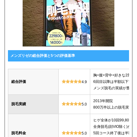
メンズリゼの総合評価と5つの評価基準
胸+腹+背中+好きな2部位が5
総合評価
6回目以降は半額以下で追
4.9
メンズ脱毛の実績が豊富
2013年開院
脱毛実績
5.0
800万件以上の脱毛実績あ
ヒゲ全体が10回99,800
全身脱毛(顔VIO除く)が5回2
脱毛料金
5回コース終了後は半額以
5.0