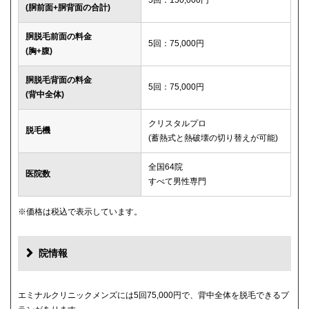
(胴前面+胴背面の合計)
胴脱毛前面の料金
5回：75,000円
(胸+腹)
胴脱毛背面の料金
5回：75,000円
(背中全体)
クリスタルプロ
脱毛機
(蓄熱式と熱破壊の切り替えが可能)
全国64院
医院数
すべて男性専門
※価格は税込で表示しています。
院情報
エミナルクリニックメンズには5回75,000円で、背中全体を脱毛できるプ