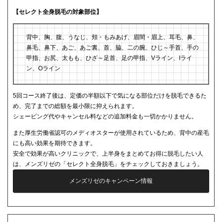
【セレクト全身脱毛の対象部位】
背中、胸、腹、うなじ、頬・もみあげ、眉間・眉上、耳毛、鼻、
鼻毛、鼻下、あご、あご裏、首、脇、二の腕、ひじ～手首、手の
甲指、お尻、太もも、ひざ～足首、足の甲指、Vライン、Iライ
ン、Oライン
5回コース終了後は、定価の半額以下で気になる部位だけを脱毛できるた
め、完了までの総額を最小限に抑えられます。
シェービング代やキャンセル料などの追加料金も一切かかりません。
また厚生労働省認可のメディオスターが使用されているため、背中の産毛
にも高い効果を期待できます。
安全で効果が高いクリニックで、上半身をまとめてお得に脱毛したい人
は、メンズリゼの「セレクト全身脱毛」をチェックしておきましょう。
メンズリゼのキャンペーン情報