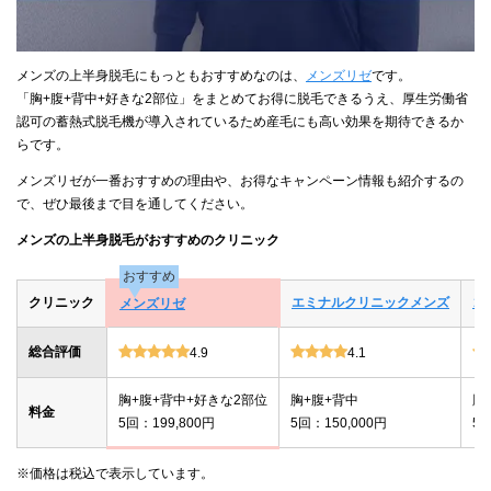
メンズの上半身脱毛にもっともおすすめなのは、
メンズリゼ
です。
「胸+腹+背中+好きな2部位」をまとめてお得に脱毛できるうえ、厚生労働省
認可の蓄熱式脱毛機が導入されているため産毛にも高い効果を期待できるか
らです。
メンズリゼが一番おすすめの理由や、お得なキャンペーン情報も紹介するの
で、ぜひ最後まで目を通してください。
メンズの上半身脱毛がおすすめのクリニック
おすすめ
クリニック
エミナルクリニックメンズ
ゴ
メンズリゼ
総合評価
4.9
4.1
胸+腹+背中+好きな2部位
胸+腹+背中
胸
料金
5回：199,800円
5回：150,000円
5回
※価格は税込で表示しています。