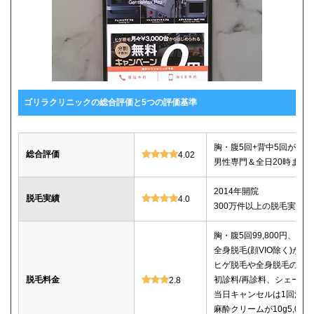
ゴリラクリニックの総合評価と5つの評価基準
胸・腹5回+背中5回が218,
総合評価
4.02
男性専門＆全日20時まで
2014年開院
脱毛実績
4.0
300万件以上の脱毛実績あ
胸・腹5回99,800円、背中5
全身脱毛(顔VIO除く)が5回2
ヒゲ脱毛や全身脱毛のコ
脱毛料金
初診料/再診料、シェービ
2.8
当日キャンセルは1回消化
麻酔クリームが10g5,00