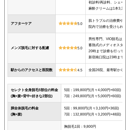
初診料/再診料、シェービ
麻酔クリームは1本3,30
肌トラブルの治療費や薬
アフターケア
5.0
院内で治療を受けられる
男性専門、VIO脱毛は必
蓄熱式のメディオスター
メンズ脱毛に対する配慮
5.0
20時まで診療を行ってい
新宿南口院は23時までの
駅からのアクセスと医院数
全国26院、最寄駅から徒
4.5
セレクト全身脱毛5部位の料金
5回：199,800円(月々4,000円×60回)
(胸+腹+背中+好きな2部位)
7回：249,800円(月々5,000円×60回)
胴全体脱毛の料金
5回：99,800円(月々3,100円×36回)
(胸+腹)
7回：132,800円(月々3,200円×48回)
胸脱毛1回：9,800円