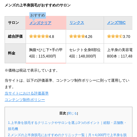
メンズの上半身脱毛がおすすめのサロン
おすすめ
サロン
リンクス
メンズTBC
メンズクリア
総合評価
4.8
4.26
3.70
胸腹+ひじ下+手の甲
セレクト全身8部位
上半身の美容電気
料金
4回：115,400円
4回：148,000円
800本：117,480
※価格は税込で表示しています。
当サイトは、以下の評価基準、コンテンツ制作ポリシーに則って運用してい
ます。
当サイトにおける評価基準
コンテンツ制作ポリシー
目次
[
閉じる
]
1.上半身を脱毛するクリニックやサロンを選ぶ3つのポイント｜総額・店舗数・
脱毛機
2.メンズの上半身脱毛におすすめのクリニック一覧｜月々4,000円で上半身を脱