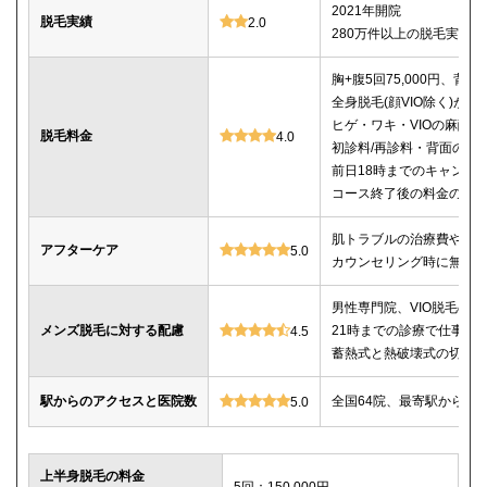
2021年開院
脱毛実績
2.0
280万件以上の脱毛実績あ
胸+腹5回75,000円、背中5
全身脱毛(顔VIO除く)が5回1
ヒゲ・ワキ・VIOの麻酔
脱毛料金
4.0
初診料/再診料・背面のシ
前日18時までのキャンセ
コース終了後の料金の記載
肌トラブルの治療費や薬
アフターケア
5.0
カウンセリング時に無料
男性専門院、VIO脱毛の施
メンズ脱毛に対する配慮
21時までの診療で仕事帰
4.5
蓄熱式と熱破壊式の切替
駅からのアクセスと医院数
全国64院、最寄駅から徒
5.0
上半身脱毛の料金
5回：150,000円