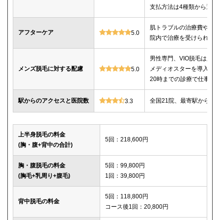
支払方法は4種類から選べ
肌トラブルの治療費や薬
アフターケア
5.0
院内で治療を受けられる
男性専門、VIO脱毛は必
メンズ脱毛に対する配慮
メディオスターを導入、
5.0
20時までの診療で仕事帰
駅からのアクセスと医院数
全国21院、最寄駅から徒
3.3
上半身脱毛の料金
5回：218,600円
(胸・腹+背中の合計)
胸・腹脱毛の料金
5回：99,800円
(胸毛+乳周り+腹毛)
1回：39,800円
5回：118,800円
背中脱毛の料金
コース後1回：20,800円