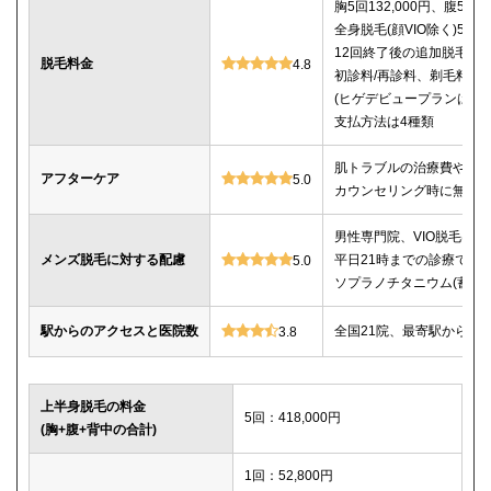
胸5回132,000円、腹5回13
全身脱毛(顔VIO除く)5回25
12回終了後の追加脱毛は
脱毛料金
4.8
初診料/再診料、剃毛料、
(ヒゲデビュープランはキ
支払方法は4種類
肌トラブルの治療費や薬
アフターケア
5.0
カウンセリング時に無料
男性専門院、VIO脱毛は
メンズ脱毛に対する配慮
平日21時までの診療で仕
5.0
ソプラノチタニウム(蓄熱
駅からのアクセスと医院数
全国21院、最寄駅から徒
3.8
上半身脱毛の料金
5回：418,000円
(胸+腹+背中の合計)
1回：52,800円