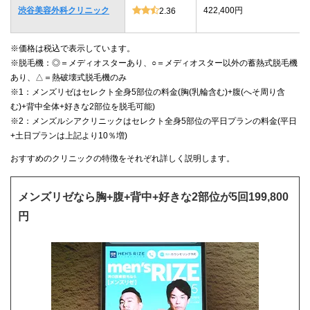
渋谷美容外科クリニック
422,400円
2.36
※価格は税込で表示しています。
※脱毛機：◎＝メディオスターあり、○＝メディオスター以外の蓄熱式脱毛機
あり、△＝熱破壊式脱毛機のみ
※1：メンズリゼはセレクト全身5部位の料金(胸(乳輪含む)+腹(へそ周り含
む)+背中全体+好きな2部位を脱毛可能)
※2：メンズルシアクリニックはセレクト全身5部位の平日プランの料金(平日
+土日プランは上記より10％増)
おすすめのクリニックの特徴をそれぞれ詳しく説明します。
メンズリゼなら胸+腹+背中+好きな2部位が5回199,800
円