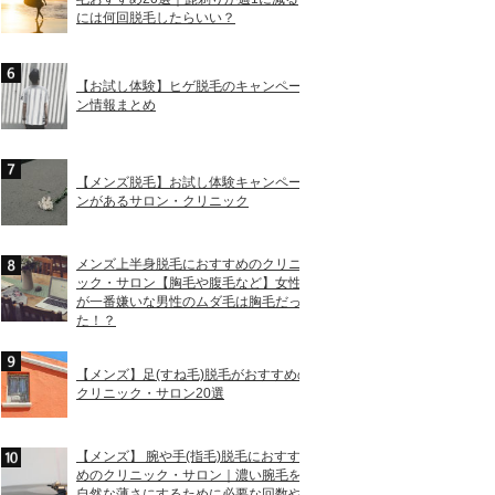
には何回脱毛したらいい？
【お試し体験】ヒゲ脱毛のキャンペー
ン情報まとめ
【メンズ脱毛】お試し体験キャンペー
ンがあるサロン・クリニック
メンズ上半身脱毛におすすめのクリニ
ック・サロン【胸毛や腹毛など】女性
が一番嫌いな男性のムダ毛は胸毛だっ
た！？
【メンズ】足(すね毛)脱毛がおすすめの
クリニック・サロン20選
【メンズ】 腕や手(指毛)脱毛におすす
めのクリニック・サロン｜濃い腕毛を
自然な薄さにするために必要な回数や