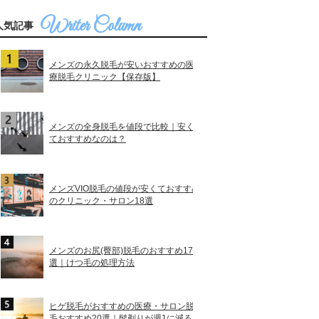
人気記事
メンズの永久脱毛が安いおすすめの医
療脱毛クリニック【保存版】
メンズの全身脱毛を値段で比較｜安く
ておすすめなのは？
メンズVIO脱毛の値段が安くておすすめ
のクリニック・サロン18選
メンズのお尻(臀部)脱毛のおすすめ17
選｜けつ毛の処理方法
ヒゲ脱毛がおすすめの医療・サロン脱
毛おすすめ20選｜髭剃りが週1に減る