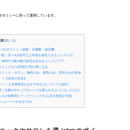
作ポリシーに則って運用しています。
目次
[
閉じる
]
3つのポイント｜総額・店舗数・脱毛機
覧｜月々4,000円で上半身を脱毛できるメンズリゼ
｜980円で胸や腹の脱毛を試せるメンズクリア
リニックなら約5回で毛が薄くなる
クリニック・サロン｜胸毛のみ・腹毛のみ・背中のみの料金
！？【女性の本音】
リット｜上半身脱毛がおすすめな人についても紹介
談｜念願のVネックのシャツを着られるようになったなど
どっちが効果高い？｜クリニックなら永久脱毛が可能
動シェーバーがおすすめ