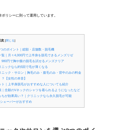
作ポリシーに則って運用しています。
目次
[
閉じる
]
3つのポイント｜総額・店舗数・脱毛機
覧｜月々4,000円で上半身を脱毛できるメンズリゼ
｜980円で胸や腹の脱毛を試せるメンズクリア
リニックなら約5回で毛が薄くなる
クリニック・サロン｜胸毛のみ・腹毛のみ・背中のみの料金
！？【女性の本音】
リット｜上半身脱毛がおすすめな人についても紹介
談｜念願のVネックのシャツを着られるようになったなど
どっちが効果高い？｜クリニックなら永久脱毛が可能
動シェーバーがおすすめ