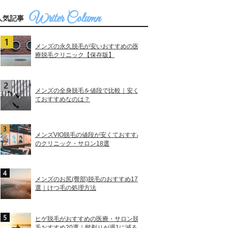
人気記事
メンズの永久脱毛が安いおすすめの医
療脱毛クリニック【保存版】
メンズの全身脱毛を値段で比較｜安く
ておすすめなのは？
メンズVIO脱毛の値段が安くておすすめ
のクリニック・サロン18選
メンズのお尻(臀部)脱毛のおすすめ17
選｜けつ毛の処理方法
ヒゲ脱毛がおすすめの医療・サロン脱
毛おすすめ20選｜髭剃りが週1に減る