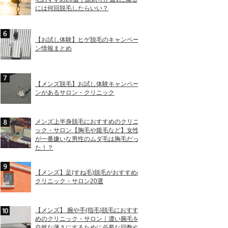
には何回脱毛したらいい？
【お試し体験】ヒゲ脱毛のキャンペー
ン情報まとめ
【メンズ脱毛】お試し体験キャンペー
ンがあるサロン・クリニック
メンズ上半身脱毛におすすめのクリニ
ック・サロン【胸毛や腹毛など】女性
が一番嫌いな男性のムダ毛は胸毛だっ
た！？
【メンズ】足(すね毛)脱毛がおすすめの
クリニック・サロン20選
【メンズ】 腕や手(指毛)脱毛におすす
めのクリニック・サロン｜濃い腕毛を
自然な薄さにするために必要な回数や