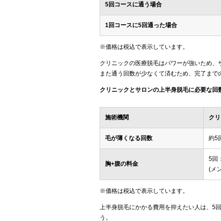
5回コースに通う場合
1回コースに5回通った場合
※価格は税込で表示しています。
クリニックの医療脱毛はパワーが強いため、
また通う回数が少なくて済むため、完了まで
クリニックとサロンの上半身脱毛に必要な回
施術機関
クリ
毛が薄くなる回数
約5
5回：
胸+腹の料金
(メ
※価格は税込で表示しています。
上半身脱毛にかかる費用を抑えたい人は、5
う。