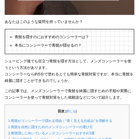
あなたはこのような疑問を持っていませんか？
青髭を隠すのにおすすめのコンシーラーは？
本当にコンシーラーで青髭が隠せるの？
シェービング後でも目立つ青髭を隠す方法として、メンズコンシーラーを使
うという方法があります。
コンシーラーなら約5分で塗れるとても簡単な青髭対策ですが、本当に青髭を
綺麗に隠すことができるのでしょうか。
この記事では、メンズコンシーラーで青髭を綺麗に隠すための手順や実際に
コンシーラーを使って青髭対策をした体験談などについて紹介します。
目次
[
閉じる
]
1.青髭がコンシーラーで隠れる理由｜“青く見える仕組み”を理解する
2.青髭を自然に隠すためのメンズコンシーラーの選び方
3.青髭隠しに向いているメンズコンシーラーおすすめ3選