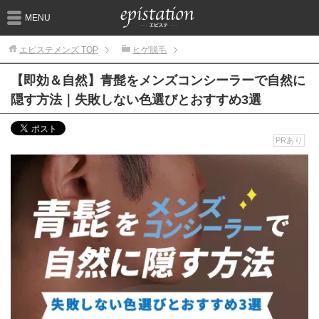
MENU
エピステメンズ
TOP
ヒゲ脱毛
【即効＆自然】青髭をメンズコンシーラーで自然に
隠す方法｜失敗しない色選びとおすすめ3選
PRあり