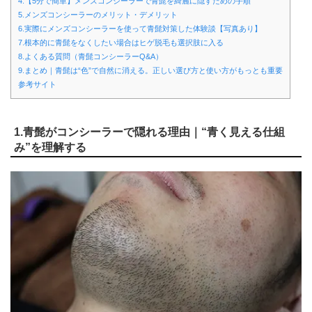
4.【5分で簡単】メンズコンシーラーで青髭を綺麗に隠すための手順
5.メンズコンシーラーのメリット・デメリット
6.実際にメンズコンシーラーを使って青髭対策した体験談【写真あり】
7.根本的に青髭をなくしたい場合はヒゲ脱毛も選択肢に入る
8.よくある質問（青髭コンシーラーQ&A）
9.まとめ｜青髭は“色”で自然に消える。正しい選び方と使い方がもっとも重要
参考サイト
1.青髭がコンシーラーで隠れる理由｜“青く見える仕組
み”を理解する