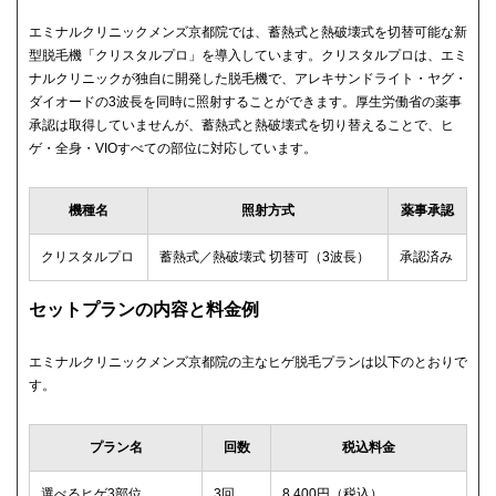
エミナルクリニックメンズ京都院では、蓄熱式と熱破壊式を切替可能な新
型脱毛機「クリスタルプロ」を導入しています。クリスタルプロは、エミ
ナルクリニックが独自に開発した脱毛機で、アレキサンドライト・ヤグ・
ダイオードの3波長を同時に照射することができます。厚生労働省の薬事
承認は取得していませんが、蓄熱式と熱破壊式を切り替えることで、ヒ
ゲ・全身・VIOすべての部位に対応しています。
機種名
照射方式
薬事承認
クリスタルプロ
蓄熱式／熱破壊式 切替可（3波長）
承認済み
セットプランの内容と料金例
エミナルクリニックメンズ京都院の主なヒゲ脱毛プランは以下のとおりで
す。
プラン名
回数
税込料金
選べるヒゲ3部位
3回
8,400円（税込）