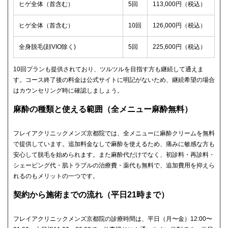
ヒゲ全体（首含む）
5回
113,000円（税込）
ヒゲ全体（首含む）
10回
126,000円（税込）
全身脱毛(顔VIO除く)
5回
225,600円（税込）
10回プランも提供されており、ツルツルを目指す方も継続して通えま
す。コース終了後の料金は公式サイトに明記がないため、継続希望の場合
はカウンセリング時に確認しましょう。
麻酔の種類と使える範囲（全メニュー麻酔無料）
フレイアクリニックメンズ京都院では、全メニューに麻酔クリームを無料
で提供しています。追加料金なしで麻酔を使えるため、痛みに敏感な方も
安心して脱毛を始められます。また麻酔代だけでなく、初診料・再診料・
シェービング代・肌トラブルの治療費・薬代も無料で、追加費用を抑えら
れるのもメリットの一つです。
契約から施術までの流れ（平日21時まで）
フレイアクリニックメンズ京都院の診療時間は、平日（月〜金）12:00〜