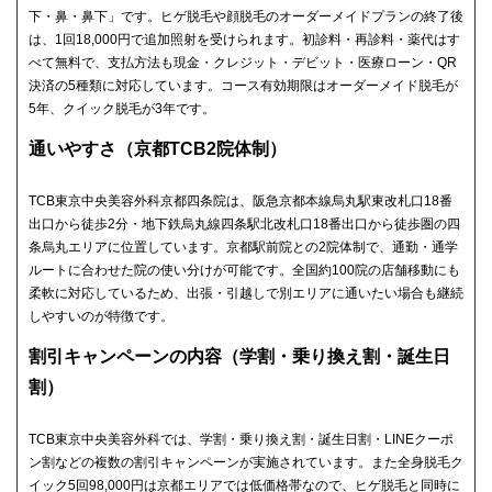
下・鼻・鼻下」です。ヒゲ脱毛や顔脱毛のオーダーメイドプランの終了後
は、1回18,000円で追加照射を受けられます。初診料・再診料・薬代はす
べて無料で、支払方法も現金・クレジット・デビット・医療ローン・QR
決済の5種類に対応しています。コース有効期限はオーダーメイド脱毛が
5年、クイック脱毛が3年です。
通いやすさ（京都TCB2院体制）
TCB東京中央美容外科京都四条院は、阪急京都本線烏丸駅東改札口18番
出口から徒歩2分・地下鉄烏丸線四条駅北改札口18番出口から徒歩圏の四
条烏丸エリアに位置しています。京都駅前院との2院体制で、通勤・通学
ルートに合わせた院の使い分けが可能です。全国約100院の店舗移動にも
柔軟に対応しているため、出張・引越しで別エリアに通いたい場合も継続
しやすいのが特徴です。
割引キャンペーンの内容（学割・乗り換え割・誕生日
割）
TCB東京中央美容外科では、学割・乗り換え割・誕生日割・LINEクーポ
ン割などの複数の割引キャンペーンが実施されています。また全身脱毛ク
イック5回98,000円は京都エリアでは低価格帯なので、ヒゲ脱毛と同時に