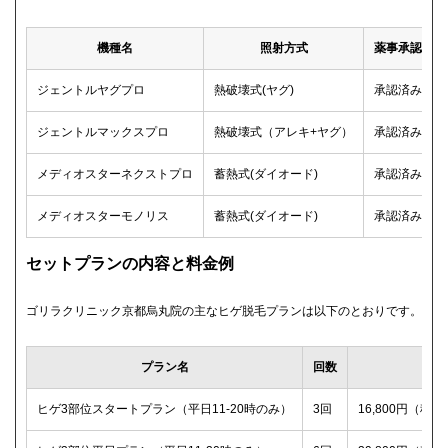
機種名
照射方式
薬事承認
ジェントルヤグプロ
熱破壊式(ヤグ)
承認済み
ジェントルマックスプロ
熱破壊式（アレキ+ヤグ）
承認済み
メディオスターネクストプロ
蓄熱式(ダイオード)
承認済み
メディオスターモノリス
蓄熱式(ダイオード)
承認済み
セットプランの内容と料金例
ゴリラクリニック京都烏丸院の主なヒゲ脱毛プランは以下のとおりです。
プラン名
回数
税
ヒゲ3部位スタートプラン（平日11-20時のみ）
3回
16,800円（