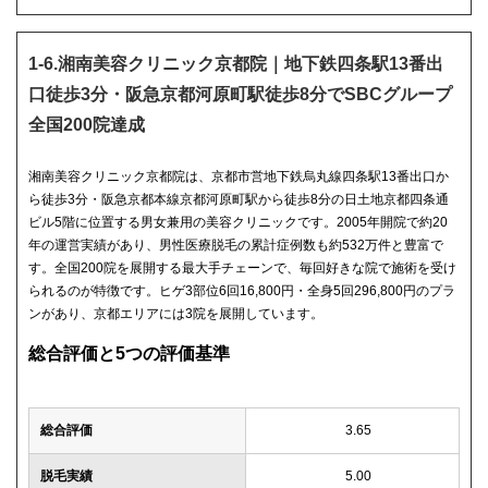
1-6.湘南美容クリニック京都院｜地下鉄四条駅13番出
口徒歩3分・阪急京都河原町駅徒歩8分でSBCグループ
全国200院達成
湘南美容クリニック京都院は、京都市営地下鉄烏丸線四条駅13番出口か
ら徒歩3分・阪急京都本線京都河原町駅から徒歩8分の日土地京都四条通
ビル5階に位置する男女兼用の美容クリニックです。2005年開院で約20
年の運営実績があり、男性医療脱毛の累計症例数も約532万件と豊富で
す。全国200院を展開する最大手チェーンで、毎回好きな院で施術を受け
られるのが特徴です。ヒゲ3部位6回16,800円・全身5回296,800円のプラ
ンがあり、京都エリアには3院を展開しています。
総合評価と5つの評価基準
総合評価
3.65
脱毛実績
5.00