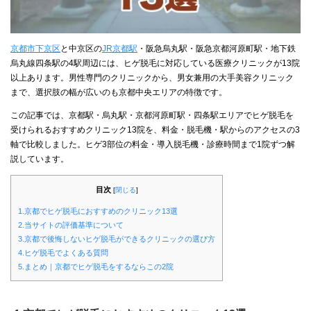
京都市下京区
と中京区の
JR京都駅
・阪急烏丸駅・阪急京都河原町駅・地下鉄
烏丸線四条駅の4駅周辺には、ヒゲ脱毛に対応している医療クリニックが13院
以上あります。男性専門のクリニックから、男女兼用の大手美容クリニック
まで、選択肢の幅が広いのも京都中央エリアの特徴です。
この記事では、京都駅・烏丸駅・京都河原町駅・四条駅エリアでヒゲ脱毛を
受けられるおすすめクリニック13院を、料金・脱毛機・駅からのアクセスの3
軸で比較しました。ヒゲ3部位の料金・導入脱毛機・診療時間まで1院ずつ解
説しています。
目次
[
閉じる
]
1.京都でヒゲ脱毛におすすめのクリニック13選
2.当サイトの評価基準について
3.京都で後悔しないヒゲ脱毛ができるクリニックの選び方
4.ヒゲ脱毛でよくある質問
5.まとめ｜京都でヒゲ脱毛をするならこの2院