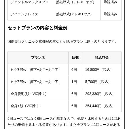
ジェントルマックスプロ
熱破壊式（アレキ+ヤグ）
承認済み
アバランチレイズ
熱破壊式(アレキ+ヤグ)
承認済み
セットプランの内容と料金例
湘南美容クリニック京都院の主なヒゲ脱毛プランは以下のとおりです。
プラン名
回数
税込料金
ヒゲ3部位（鼻下+あご+あご下）
6回
16,800円（税込）
ヒゲ3部位（鼻下+あご+あご下）
1回
5,700円（税込）
全身脱毛(顔・VIO除く)
6回
293,330円（税込）
全身+顔（VIO除く）
6回
354,440円（税込）
5回コースではなく6回コースが基本なので、他院と比較するときは1回あ
たりの単価を見比べる必要があります。また全プランに1回コースがある