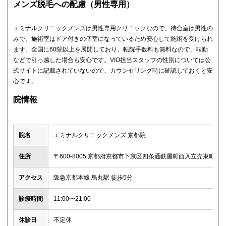
メンズ脱毛への配慮（男性専用）
エミナルクリニックメンズは男性専用クリニックなので、待合室は男性の
みで、施術室はドア付きの個室になっているため安心して施術を受けられ
ます。全国に60院以上を展開しており、転院手数料も無料なので、転勤
などで引っ越した場合も安心です。VIO担当スタッフの性別については公
式サイトに記載されていないので、カウンセリング時に確認しておくと安
心です。
院情報
院名
エミナルクリニックメンズ 京都院
住所
〒600-8005 京都府京都市下京区四条通麩屋町西入立売東町28 SAKI
アクセス
阪急京都本線 烏丸駅 徒歩5分
診療時間
11:00〜21:00
休診日
不定休