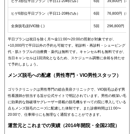
ヒゲ3部位平日プラン（平日11-20時のみ）
6回
39,800円（税込
ヒゲ6部位平日プラン（平日11-20時のみ）
6回
76,800円（税込
全身脱毛(顔VIO除く)
5回
296,800円（税
平日プランは祝日を除く月〜金11:00〜20:00の照射が対象ですが、
+10,000円で平日以外の予約も可能です。初診料・再診料・シェービング
代・肌トラブルの治療費・薬代は無料です。キャンセル料も無料ですが、
当日キャンセルは1回消化となるため、スケジュール調整に余裕を持たせ
て予約しましょう。
メンズ脱毛への配慮（男性専門・VIO男性スタッフ）
ゴリラクリニックは男性専門の総合美容クリニックで、VIO脱毛は必ず男
性看護師が担当する旨が公式サイトで明記されています。男性の根深い毛
に効果的な熱破壊ヤグレーザー搭載の脱毛機をすべての院に導入している
点もメンズ脱毛のニーズに配慮した体制です。また診療時間は11:00〜
20:00で、仕事帰りにも無理なく通院することができます。
運営元とこれまでの実績（2014年開院・全国23院）