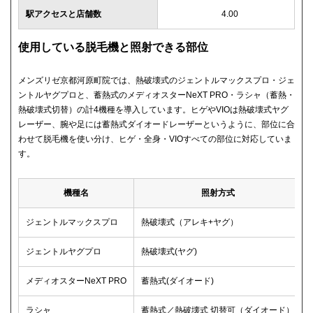
駅アクセスと店舗数
4.00
使用している脱毛機と照射できる部位
メンズリゼ京都河原町院では、熱破壊式のジェントルマックスプロ・ジェ
ントルヤグプロと、蓄熱式のメディオスターNeXT PRO・ラシャ（蓄熱・
熱破壊式切替）の計4機種を導入しています。ヒゲやVIOは熱破壊式ヤグ
レーザー、腕や足には蓄熱式ダイオードレーザーというように、部位に合
わせて脱毛機を使い分け、ヒゲ・全身・VIOすべての部位に対応していま
す。
機種名
照射方式
ジェントルマックスプロ
熱破壊式（アレキ+ヤグ）
ジェントルヤグプロ
熱破壊式(ヤグ)
メディオスターNeXT PRO
蓄熱式(ダイオード)
ラシャ
蓄熱式／熱破壊式 切替可（ダイオード）