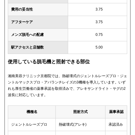
費用の妥当性
3.75
アフターケア
3.75
メンズ脱毛への配慮
0.75
駅アクセスと店舗数
5.00
使用している脱毛機と照射できる部位
湘南美容クリニック京都院では、熱破壊式のジェントルレーズプロ・ジェ
ントルマックスプロ・アバランチレイズの3機種を導入しています。いず
れも厚生労働省の薬事承認を取得済みで、アレキサンドライト・ヤグの2
波長に対応しています。
機種名
照射方式
薬事承認
ジェントルレーズプロ
熱破壊式(アレキ)
承認済み