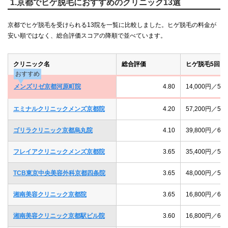
1.京都でヒゲ脱毛におすすめのクリニック13選
京都でヒゲ脱毛を受けられる13院を一覧に比較しました。ヒゲ脱毛の料金が
安い順ではなく、総合評価スコアの降順で並べています。
クリニック名
総合評価
ヒゲ脱毛5回
おすすめ
メンズリゼ京都河原町院
4.80
14,000円／
エミナルクリニックメンズ京都院
4.20
57,200円／
ゴリラクリニック京都烏丸院
4.10
39,800円／
フレイアクリニックメンズ京都院
3.65
35,400円／
TCB東京中央美容外科京都四条院
3.65
48,000円／
湘南美容クリニック京都院
3.65
16,800円／
湘南美容クリニック京都駅ビル院
3.60
16,800円／