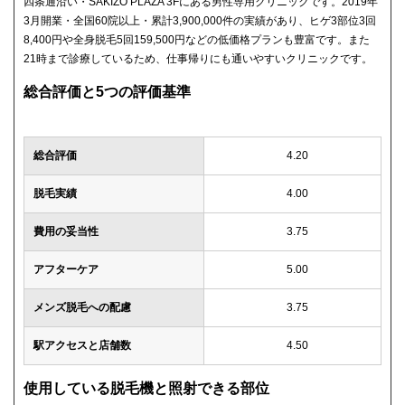
四条通沿い・SAKIZO PLAZA 3Fにある男性専用クリニックです。2019年
3月開業・全国60院以上・累計3,900,000件の実績があり、ヒゲ3部位3回
8,400円や全身脱毛5回159,500円などの低価格プランも豊富です。また
21時まで診療しているため、仕事帰りにも通いやすいクリニックです。
総合評価と5つの評価基準
総合評価
4.20
脱毛実績
4.00
費用の妥当性
3.75
アフターケア
5.00
メンズ脱毛への配慮
3.75
駅アクセスと店舗数
4.50
使用している脱毛機と照射できる部位