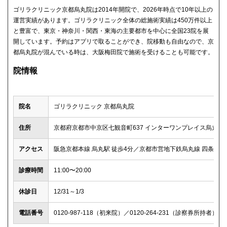
ゴリラクリニック京都烏丸院は2014年開院で、2026年時点で10年以上の
運営実績があります。ゴリラクリニック全体の総施術実績は450万件以上
と豊富で、東京・神奈川・関西・東海の主要都市を中心に全国23院を展
開しています。予約はアプリで取ることができ、院移動も自由なので、京
都烏丸院が混んでいる時は、大阪梅田院で施術を受けることも可能です。
院情報
院名
ゴリラクリニック 京都烏丸院
住所
京都府京都市中京区七観音町637 インターワンプレイス烏丸ビル
アクセス
阪急京都本線 烏丸駅 徒歩4分／京都市営地下鉄烏丸線 四条駅 徒
診療時間
11:00〜20:00
休診日
12/31～1/3
電話番号
0120-987-118（初来院）／0120-264-231（診察券所持者）