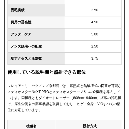
脱毛実績
2.50
費用の妥当性
4.50
アフターケア
5.00
メンズ脱毛への配慮
2.50
駅アクセスと店舗数
3.75
使用している脱毛機と照射できる部位
フレイアクリニックメンズ京都院では、蓄熱式と熱破壊式の切替が可能な
メディオスターNeXT PROとメディオスターモノリスの2機種を導入して
います。両機種ともダイオードレーザー（808nm+940nm）搭載の脱毛機
で、厚生労働省の薬事承認を取得しており、ヒゲ・全身・VIOすべての部
位に対応しています。
機種名
照射方式