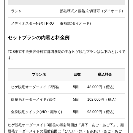
ラシャ
熱破壊式／蓄熱式 切替可（ダイオード）
メディオスターNeXT PRO
蓄熱式(ダイオード)
セットプランの内容と料金例
TCB東京中央美容外科京都四条院の主なヒゲ脱毛プランは以下のとおりで
す。
プラン名
回数
税込料金
ヒゲ脱毛オーダーメイド3部位
5回
48,000円（税込）
顔脱毛オーダーメイド7部位
5回
102,000円（税込）
全身脱毛クイック(VIO・顔除く)
5回
98,000円（税込）
ヒゲ脱毛オーダーメイド3部位の照射範囲は「鼻下・あご・あご下」、顔
脱毛オーダーメイドの照射範囲は「ひたい・頬・もみあげ・あご・あご