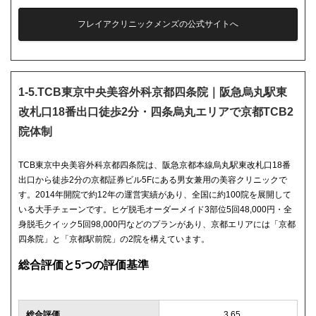
フレイアクリニックメンズの公式サイトへ
1-5.TCB東京中央美容外科京都四条院｜阪急烏丸駅東
改札口18番出口徒歩2分・四条烏丸エリアで京都TCB2
院体制
TCB東京中央美容外科京都四条院は、阪急京都本線烏丸駅東改札口18番
出口から徒歩2分の京都証券ビル5Fにある男女兼用の美容クリニックで
す。2014年開院で約12年の運営実績があり、全国に約100院を展開して
いる大手チェーンです。ヒゲ脱毛オーダーメイド3部位5回48,000円・全
身脱毛クイック5回98,000円などのプランがあり、京都エリアには「京都
四条院」と「京都駅前院」の2院を構えています。
総合評価と5つの評価基準
総合評価
3.65