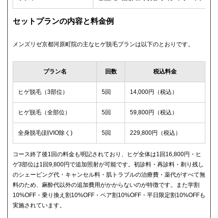
セットプランの内容と料金例
メンズリゼ京都河原町院の主なヒゲ脱毛プランは以下のとおりです。
プラン名
回数
税込料金
ヒゲ脱毛（3部位）
5回
14,000円（税込）
ヒゲ脱毛（全部位）
5回
59,800円（税込）
全身脱毛(顔VIO除く)
5回
229,800円（税込）
コース終了後1回の料金も明記されており、ヒゲ全体は1回16,800円・ヒ
ゲ3部位は1回9,800円で追加照射が可能です。初診料・再診料・剃り残し
のシェービング代・キャンセル料・肌トラブルの治療費・薬代がすべて無
料のため、麻酔代以外の追加費用がかからないのが特徴です。また学割
10%OFF・乗り換え割10%OFF・ペア割10%OFF・平日限定割10%OFFも
実施されています。