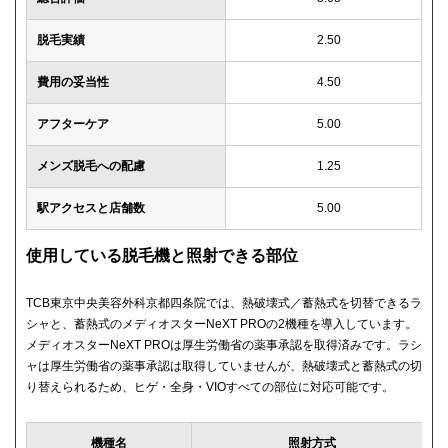
脱毛実績
2.50
費用の妥当性
4.50
アフターケア
5.00
メンズ脱毛への配慮
1.25
駅アクセスと店舗数
5.00
使用している脱毛機と照射できる部位
TCB東京中央美容外科京都四条院では、熱破壊式／蓄熱式を切替できるラ
シャと、蓄熱式のメディオスターNeXT PROの2機種を導入しています。
メディオスターNeXT PROは厚生労働省の薬事承認を取得済みです。ラシ
ャは厚生労働省の薬事承認は取得していませんが、熱破壊式と蓄熱式の切
り替えられるため、ヒゲ・全身・VIOすべての部位に対応可能です。
機種名
照射方式