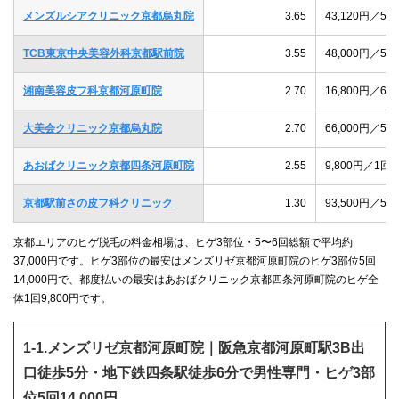
メンズルシアクリニック京都烏丸院
3.65
43,120円／
TCB東京中央美容外科京都駅前院
3.55
48,000円／
湘南美容皮フ科京都河原町院
2.70
16,800円／
大美会クリニック京都烏丸院
2.70
66,000円／
あおばクリニック京都四条河原町院
2.55
9,800円／1
京都駅前さの皮フ科クリニック
1.30
93,500円／
京都エリアのヒゲ脱毛の料金相場は、ヒゲ3部位・5〜6回総額で平均約
37,000円です。ヒゲ3部位の最安はメンズリゼ京都河原町院のヒゲ3部位5回
14,000円で、都度払いの最安はあおばクリニック京都四条河原町院のヒゲ全
体1回9,800円です。
1-1.メンズリゼ京都河原町院｜阪急京都河原町駅3B出
口徒歩5分・地下鉄四条駅徒歩6分で男性専門・ヒゲ3部
位5回14,000円