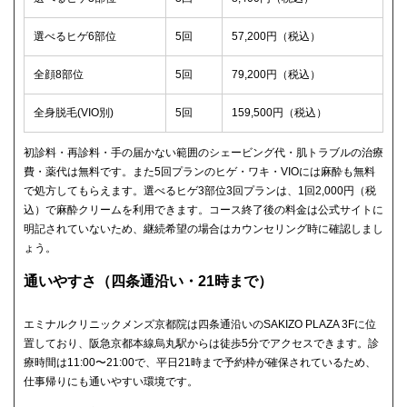
選べるヒゲ6部位
5回
57,200円（税込）
全顔8部位
5回
79,200円（税込）
全身脱毛(VIO別)
5回
159,500円（税込）
初診料・再診料・手の届かない範囲のシェービング代・肌トラブルの治療
費・薬代は無料です。また5回プランのヒゲ・ワキ・VIOには麻酔も無料
で処方してもらえます。選べるヒゲ3部位3回プランは、1回2,000円（税
込）で麻酔クリームを利用できます。コース終了後の料金は公式サイトに
明記されていないため、継続希望の場合はカウンセリング時に確認しまし
ょう。
通いやすさ（四条通沿い・21時まで）
エミナルクリニックメンズ京都院は四条通沿いのSAKIZO PLAZA 3Fに位
置しており、阪急京都本線烏丸駅からは徒歩5分でアクセスできます。診
療時間は11:00〜21:00で、平日21時まで予約枠が確保されているため、
仕事帰りにも通いやすい環境です。