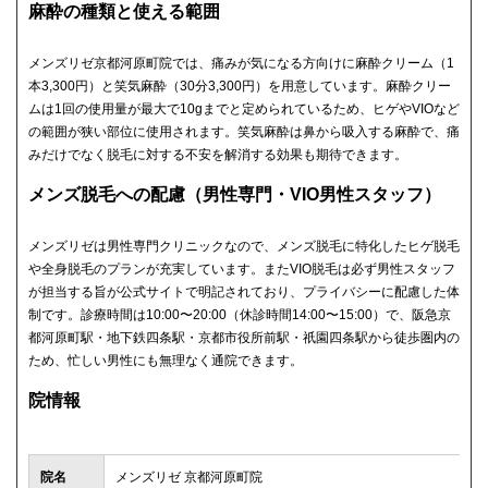
麻酔の種類と使える範囲
メンズリゼ京都河原町院では、痛みが気になる方向けに麻酔クリーム（1
本3,300円）と笑気麻酔（30分3,300円）を用意しています。麻酔クリー
ムは1回の使用量が最大で10gまでと定められているため、ヒゲやVIOなど
の範囲が狭い部位に使用されます。笑気麻酔は鼻から吸入する麻酔で、痛
みだけでなく脱毛に対する不安を解消する効果も期待できます。
メンズ脱毛への配慮（男性専門・VIO男性スタッフ）
メンズリゼは男性専門クリニックなので、メンズ脱毛に特化したヒゲ脱毛
や全身脱毛のプランが充実しています。またVIO脱毛は必ず男性スタッフ
が担当する旨が公式サイトで明記されており、プライバシーに配慮した体
制です。診療時間は10:00〜20:00（休診時間14:00〜15:00）で、阪急京
都河原町駅・地下鉄四条駅・京都市役所前駅・祇園四条駅から徒歩圏内の
ため、忙しい男性にも無理なく通院できます。
院情報
院名
メンズリゼ 京都河原町院