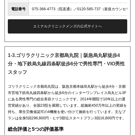
電話番号
075-366-4773（院直通）／0120-585-737（新規カウンセリ
エミナルクリニックメンズの公式サイトへ
1-3.ゴリラクリニック京都烏丸院｜阪急烏丸駅徒歩4
分・地下鉄烏丸線四条駅徒歩6分で男性専門・VIO男性
スタッフ
ゴリラクリニック京都烏丸院は、阪急京都本線烏丸駅から徒歩4分・京都
市営地下鉄烏丸線四条駅から徒歩6分のインターワンプレイス烏丸ビル3F
にある男性専門の総合美容クリニックです。2014年開院で10年以上の運
営実績があり、全国23院を展開しています。総施術450万件以上の実績を
持ち、厚生労働省認可の4機種を使い分けて施術を行っています。主なプ
ランは全身5回296,800円・ヒゲ3部位スタートプラン3回16,800円です。
総合評価と5つの評価基準