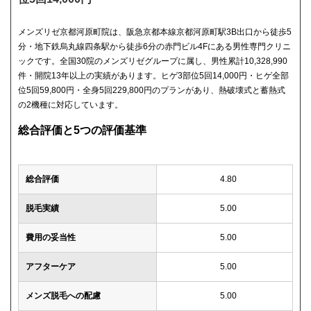
メンズリゼ京都河原町院は、阪急京都本線京都河原町駅3B出口から徒歩5
分・地下鉄烏丸線四条駅から徒歩6分の赤門ビル4Fにある男性専門クリニ
ックです。全国30院のメンズリゼグループに属し、男性累計10,328,990
件・開院13年以上の実績があります。ヒゲ3部位5回14,000円・ヒゲ全部
位5回59,800円・全身5回229,800円のプランがあり、熱破壊式と蓄熱式
の2機種に対応しています。
総合評価と5つの評価基準
総合評価
4.80
脱毛実績
5.00
費用の妥当性
5.00
アフターケア
5.00
メンズ脱毛への配慮
5.00