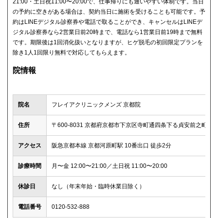
21:00・土日祝11:00〜20:00で、仕事帰りにも通いやすい体制です。当日
の予約に空きがある場合は、契約当日に施術を受けることも可能です。予
約はLINEデジタル診察券や電話で取ることができ、キャンセルはLINEデ
ジタル診察券なら2営業日前20時まで、電話なら1営業日前19時まで無料
です。期限後は1回消化扱いとなりますが、ヒゲ脱毛の初回限定プランを
除き1人1回限り無料で対応してもらえます。
院情報
院名
フレイアクリニックメンズ 京都院
住所
〒600-8031 京都府京都市下京区寺町通四条下る貞安前之町589
アクセス
阪急京都本線 京都河原町駅 10番出口 徒歩2分
診療時間
月〜金 12:00〜21:00／土日祝 11:00〜20:00
休診日
なし（年末年始・臨時休業日除く）
電話番号
0120-532-888