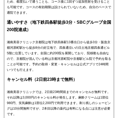
ため、都度払いで通うことも、コース後に1回ずつ追加照射を受けること
も可能です。コースの有効期限は設けられていないため、自分のペースで
通院できます。
通いやすさ（地下鉄四条駅徒歩3分・SBCグループ全国
200院達成）
湘南美容クリニック京都院は地下鉄四条駅13番出口から徒歩3分・阪急京
都河原町駅から徒歩8分の好立地で、四条通沿いの日土地京都四条通ビル
5階に位置しています。全国に約200院を展開しており、院移動も自由な
ので、京都院が混んでいる時は京都河原町院や京都駅ビル院で予約を取る
ことが可能です。予約の取得・変更・キャンセルは公式アプリで24時間
いつでも行えます。
キャンセル料（2日前23時まで無料）
湘南美容クリニックでは、2日前23時間前までのキャンセルが無料です。
それ以降は3,000円のキャンセル料が発生します。麻酔クリームは1部位
980円、笑気麻酔は1部位2,200円で利用できます。剃り残しのシェービン
グは10分間無料ですが、2本目以降の薬代は有料になる点には注意が必要
です。