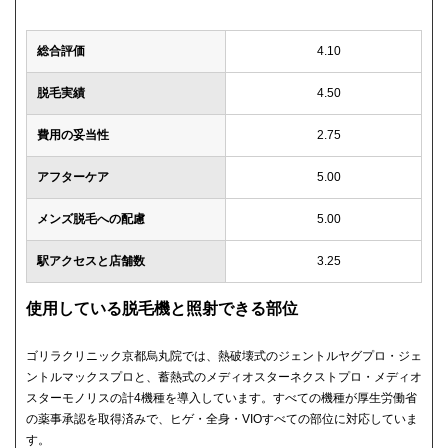
総合評価
4.10
脱毛実績
4.50
費用の妥当性
2.75
アフターケア
5.00
メンズ脱毛への配慮
5.00
駅アクセスと店舗数
3.25
使用している脱毛機と照射できる部位
ゴリラクリニック京都烏丸院では、熱破壊式のジェントルヤグプロ・ジェ
ントルマックスプロと、蓄熱式のメディオスターネクストプロ・メディオ
スターモノリスの計4機種を導入しています。すべての機種が厚生労働省
の薬事承認を取得済みで、ヒゲ・全身・VIOすべての部位に対応していま
す。