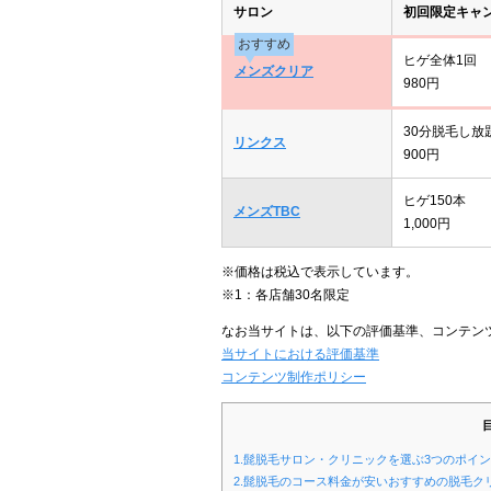
サロン
初回限定キャ
おすすめ
ヒゲ全体1回
メンズクリア
980円
30分脱毛し放
リンクス
900円
ヒゲ150本
メンズTBC
1,000円
※価格は税込で表示しています。
※1：各店舗30名限定
なお当サイトは、以下の評価基準、コンテン
当サイトにおける評価基準
コンテンツ制作ポリシー
1.髭脱毛サロン・クリニックを選ぶ3つのポイ
2.髭脱毛のコース料金が安いおすすめの脱毛